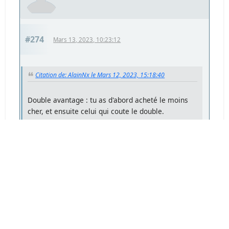
#274
Mars 13, 2023, 10:23:12
Citation de: AlainNx le Mars 12, 2023, 15:18:40
Double avantage : tu as d'abord acheté le moins
cher, et ensuite celui qui coute le double.
Comme ça il y aura des 28mm d'occasion pas
chers du tout sur le marché, bientôt (ou pas).
Oui : )
C'est le principe même du marché !
Et si cela fonctionne, c'est parce que d'autres
trouvent leurs comptes. J'en fais moi-même
partie, comme tout le monde ...