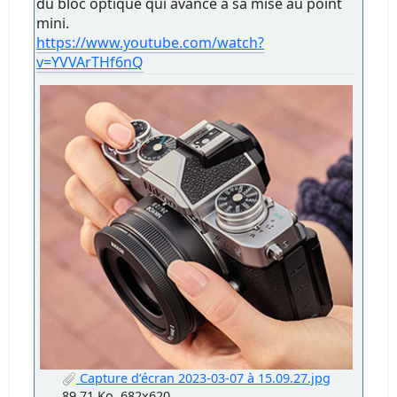
du bloc optique qui avance à sa mise au point
mini.
https://www.youtube.com/watch?
v=YVVArTHf6nQ
Capture d’écran 2023-03-07 à 15.09.27.jpg
89.71 Ko, 682x620