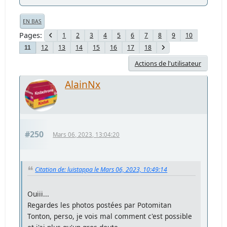
EN BAS
Pages
1
2
3
4
5
6
7
8
9
10
12
13
14
15
16
17
18
11
Actions de l'utilisateur
AlainNx
#250
Mars 06, 2023, 13:04:20
Citation de: luistappa le Mars 06, 2023, 10:49:14
Ouiii...
Regardes les photos postées par Potomitan
Tonton, perso, je vois mal comment c'est possible