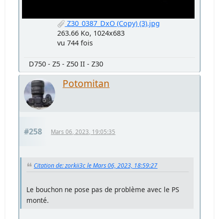
Z30_0387_DxO (Copy) (3).jpg
263.66 Ko, 1024x683
vu 744 fois
D750 - Z5 - Z50 II - Z30
Potomitan
#258
Mars 06, 2023, 19:05:35
Citation de: zorkii3c le Mars 06, 2023, 18:59:27
Le bouchon ne pose pas de problème avec le PS
monté.