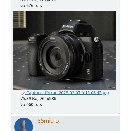
vu 676 fois
Capture d’écran 2023-03-07 à 15.08.45.jpg
75.39 Ko, 764x586
vu 660 fois
55micro