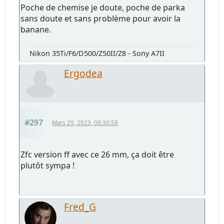
Poche de chemise je doute, poche de parka
sans doute et sans problème pour avoir la
banane.
Nikon 35Ti/F6/D500/Z50II/Z8 - Sony A7II
Ergodea
#297
Mars 29, 2023, 08:30:58
Zfc version ff avec ce 26 mm, ça doit être
plutôt sympa !
Fred_G