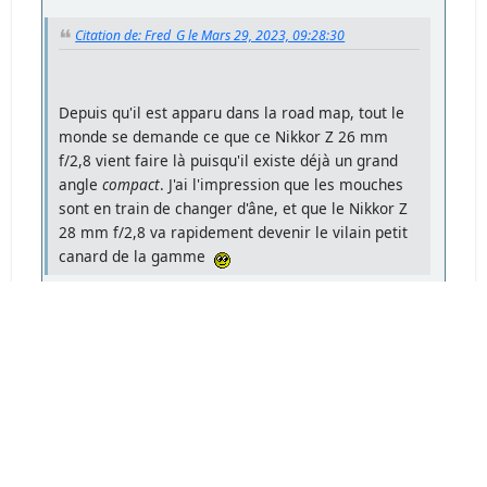
Citation de: Fred_G le Mars 29, 2023, 09:28:30
Depuis qu'il est apparu dans la road map, tout le
monde se demande ce que ce Nikkor Z 26 mm
f/2,8 vient faire là puisqu'il existe déjà un grand
angle
compact
. J'ai l'impression que les mouches
sont en train de changer d'âne, et que le Nikkor Z
28 mm f/2,8 va rapidement devenir le vilain petit
canard de la gamme
Un peu oui! sauf pour les petits budgets...Mais
avoir un plus petit objectif et de meilleure
qualité, comment dire...
EN HAUT
Pages
1
2
3
4
5
6
7
8
9
10
11
13
14
15
16
17
18
12