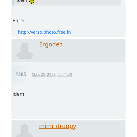
Idem
Pareil.
http://verso.photo.free.fr/
Ergodea
#285
Mars 25, 2023, 22:41:43
idem
mimi_droopy