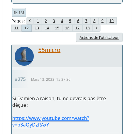
EN BAS
Pages
1
2
3
4
5
6
7
8
9
10
11
13
14
15
16
17
18
12
Actions de l'utilisateur
55micro
#275
Mars 13, 2023, 15:37:30
Si Damien a raison, tu ne devrais pas être
déçue :
https://www.youtube.com/watch?
v=b3aQyDzRAxY