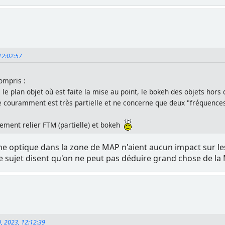
 12:02:57
ompris :
le plan objet où est faite la mise au point, le bokeh des objets hors 
née couramment est très partielle et ne concerne que deux "fréquenc
ment relier FTM (partielle) et bokeh
ne optique dans la zone de MAP n'aient aucun impact sur les
ur le sujet disent qu'on ne peut pas déduire grand chose de la
0, 2023, 12:12:39