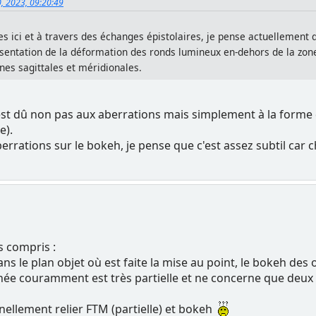
0, 2023, 09:20:49
 ici et à travers des échanges épistolaires, je pense actuellement q
sentation de la déformation des ronds lumineux en-dehors de la zon
gnes sagittales et méridionales.
" est dû non pas aux aberrations mais simplement à la forme de
e).
berrations sur le bokeh, je pense que c'est assez subtil car 
s compris :
ns le plan objet où est faite la mise au point, le bokeh des 
onnée couramment est très partielle et ne concerne que de
llement relier FTM (partielle) et bokeh