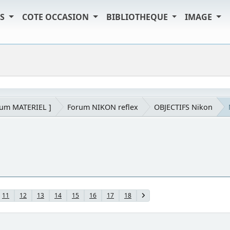
TS
COTE OCCASION
BIBLIOTHEQUE
IMAGE
rum MATERIEL ]
Forum NIKON reflex
OBJECTIFS Nikon
11
12
13
14
15
16
17
18