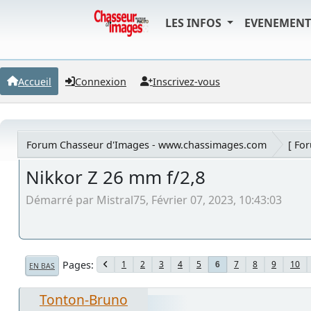
LES INFOS
EVENEMEN
Accueil
Connexion
Inscrivez-vous
Forum Chasseur d'Images - www.chassimages.com
[ Fo
Nikkor Z 26 mm f/2,8
Démarré par Mistral75, Février 07, 2023, 10:43:03
Pages
1
2
3
4
5
7
8
9
10
6
EN BAS
Tonton-Bruno