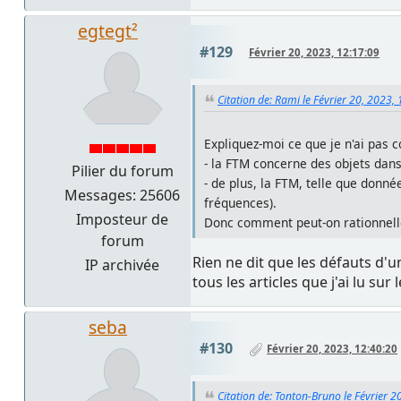
egtegt²
#129
Février 20, 2023, 12:17:09
Citation de: Rami le Février 20, 2023,
Expliquez-moi ce que je n'ai pas c
- la FTM concerne des objets dans 
Pilier du forum
- de plus, la FTM, telle que don
Messages: 25606
fréquences).
Imposteur de
Donc comment peut-on rationnelle
forum
Rien ne dit que les défauts d'u
IP archivée
tous les articles que j'ai lu s
seba
#130
Février 20, 2023, 12:40:20
Citation de: Tonton-Bruno le Février 2