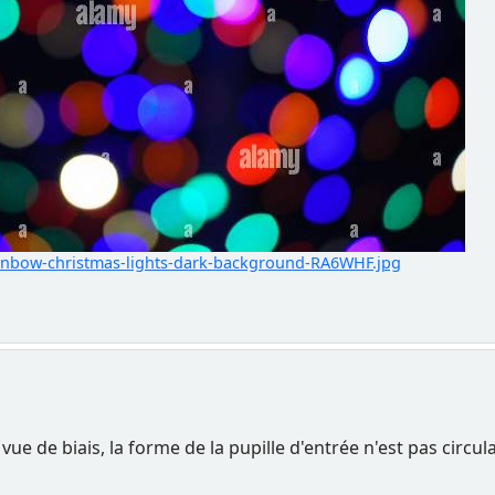
ainbow-christmas-lights-dark-background-RA6WHF.jpg
ue de biais, la forme de la pupille d'entrée n'est pas circula