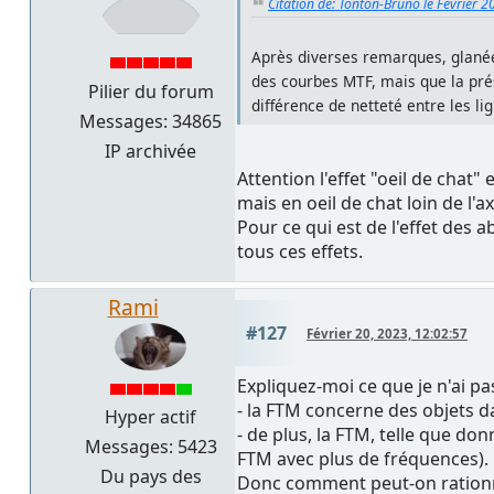
Citation de: Tonton-Bruno le Février 2
Après diverses remarques, glanées
des courbes MTF, mais que la pré
Pilier du forum
différence de netteté entre les li
Messages: 34865
IP archivée
Attention l'effet "oeil de chat
mais en oeil de chat loin de l'ax
Pour ce qui est de l'effet des a
tous ces effets.
Rami
#127
Février 20, 2023, 12:02:57
Expliquez-moi ce que je n'ai pa
- la FTM concerne des objets da
Hyper actif
- de plus, la FTM, telle que d
Messages: 5423
FTM avec plus de fréquences).
Du pays des
Donc comment peut-on rationne