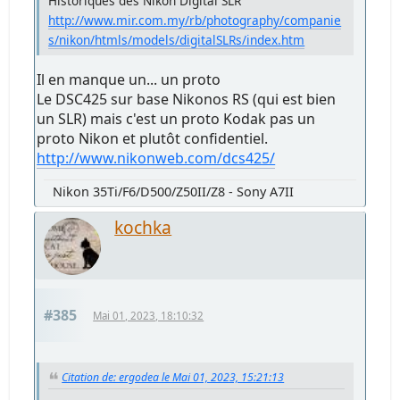
Historiques des Nikon Digital SLR
http://www.mir.com.my/rb/photography/companie
s/nikon/htmls/models/digitalSLRs/index.htm
Il en manque un... un proto
Le DSC425 sur base Nikonos RS (qui est bien
un SLR) mais c'est un proto Kodak pas un
proto Nikon et plutôt confidentiel.
http://www.nikonweb.com/dcs425/
Nikon 35Ti/F6/D500/Z50II/Z8 - Sony A7II
kochka
#385
Mai 01, 2023, 18:10:32
Citation de: ergodea le Mai 01, 2023, 15:21:13