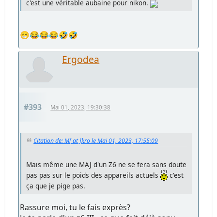
c'est une véritable aubaine pour nikon.
😁😂😂😂🤣🤣
Ergodea
#393
Mai 01, 2023, 19:30:38
Citation de: M[ at ]kro le Mai 01, 2023, 17:55:09
Mais même une MAJ d'un Z6 ne se fera sans doute
pas pas sur le poids des appareils actuels
c'est
ça que je pige pas.
Rassure moi, tu le fais exprès?