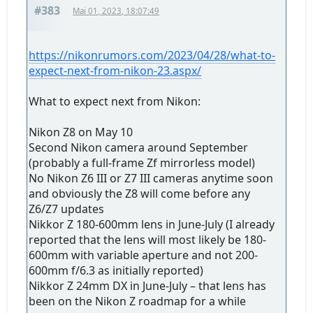
#383
Mai 01, 2023, 18:07:49
https://nikonrumors.com/2023/04/28/what-to-
expect-next-from-nikon-23.aspx/
What to expect next from Nikon:
Nikon Z8 on May 10
Second Nikon camera around September
(probably a full-frame Zf mirrorless model)
No Nikon Z6 III or Z7 III cameras anytime soon
and obviously the Z8 will come before any
Z6/Z7 updates
Nikkor Z 180-600mm lens in June-July (I already
reported that the lens will most likely be 180-
600mm with variable aperture and not 200-
600mm f/6.3 as initially reported)
Nikkor Z 24mm DX in June-July – that lens has
been on the Nikon Z roadmap for a while