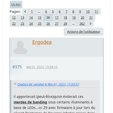
EN BAS
Pages
1
...
4
5
6
7
8
9
10
11
12
13
14
15
17
18
19
20
21
16
22
23
24
25
26
27
28
...
262
Actions de l'utilisateur
Ergodea
#375
Mai 01, 2023, 15:08:19
Citation de: vernhet le Mai 01, 2023, 11:03:57
il apporterait (peut-être)qu'on éviterait ces
merdes de banding
sous certains illuminants à
base de LEDs...ici Z9 avec firmware à jour lors du