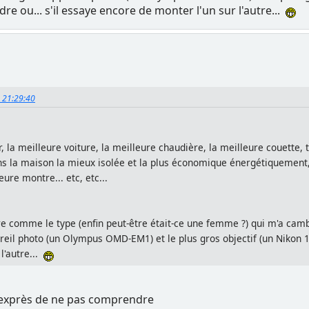
ndre ou... s'il essaye encore de monter l'un sur l'autre...
, 21:29:40
r, la meilleure voiture, la meilleure chaudière, la meilleure couett
ans la maison la mieux isolée et la plus économique énergétiquement, 
ure montre... etc, etc...
 comme le type (enfin peut-être était-ce une femme ?) qui m'a cambrio
il photo (un Olympus OMD-EM1) et le plus gros objectif (un Nikon 16-35)
l'autre...
s exprès de ne pas comprendre