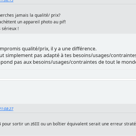
 21:06:15
erches jamais la qualité/ prix?
chètent un appareil photo au pif!
 sérieux !
mpromis qualité/prix, il y a une différence.
 tout simplement pas adapté à tes besoins/usages/contrainte
spond pas aux besoins/usages/contraintes de tout le mond
 21:08:27
 pour sortir un z6III ou un boîtier équivalent serait une erreur strat