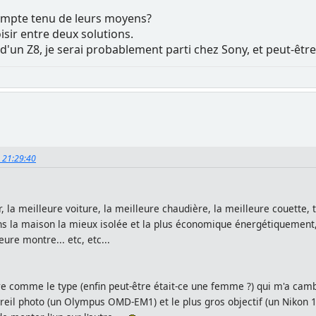
compte tenu de leurs moyens?
sir entre deux solutions.
 d'un Z8, je serai probablement parti chez Sony, et peut-être
, 21:29:40
r, la meilleure voiture, la meilleure chaudière, la meilleure couett
ans la maison la mieux isolée et la plus économique énergétiquement, 
ure montre... etc, etc...
 comme le type (enfin peut-être était-ce une femme ?) qui m'a cambrio
il photo (un Olympus OMD-EM1) et le plus gros objectif (un Nikon 16-35