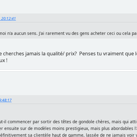
, 20:12:41
oi n'a aucun sens. J'ai rarement vu des gens acheter ceci ou cela parc
 cherches jamais la qualité/ prix? Penses tu vraiment que l
ux !
19:48:17
t-il commencer par sortir des têtes de gondole chères, mais qui atti
ner ensuite sur de modèles moins prestigieux, mais plus abordables
éfinitivement sa clientèle haut de gamme, lassée de ne jamais voir v