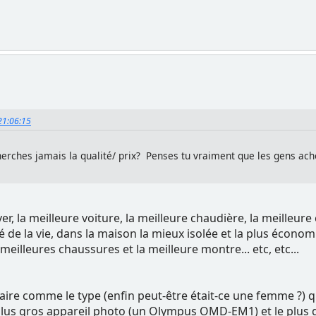
 21:06:15
erches jamais la qualité/ prix? Penses tu vraiment que les gens achèt
ver, la meilleure voiture, la meilleure chaudière, la meille
té de la vie, dans la maison la mieux isolée et la plus écon
s meilleures chaussures et la meilleure montre... etc, etc...
ire comme le type (enfin peut-être était-ce une femme ?) qui 
lus gros appareil photo (un Olympus OMD-EM1) et le plus gro