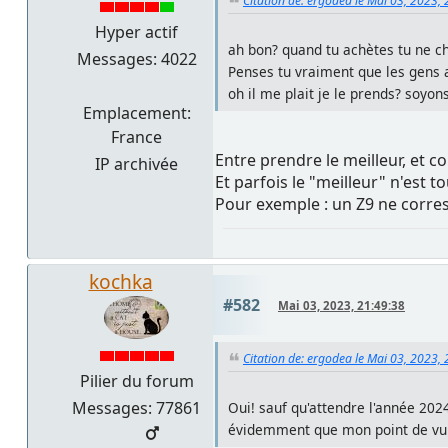
Citation de: ergodea le Mai 03, 2023,
Hyper actif
ah bon? quand tu achètes tu ne ch
Messages: 4022
Penses tu vraiment que les gens a
oh il me plait je le prends? soyons
Emplacement:
France
Entre prendre le meilleur, et co
IP archivée
Et parfois le "meilleur" n'est
Pour exemple : un Z9 ne corre
kochka
#582
Mai 03, 2023, 21:49:38
Citation de: ergodea le Mai 03, 2023,
Pilier du forum
Messages: 77861
Oui! sauf qu'attendre l'année 2024
évidemment que mon point de vu