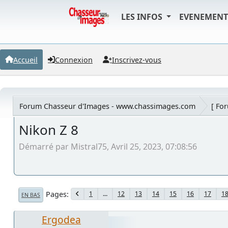
LES INFOS
EVENEMEN
Accueil
Connexion
Inscrivez-vous
Forum Chasseur d'Images - www.chassimages.com
[ Fo
Nikon Z 8
Démarré par Mistral75, Avril 25, 2023, 07:08:56
Pages
1
...
12
13
14
15
16
17
1
EN BAS
Ergodea