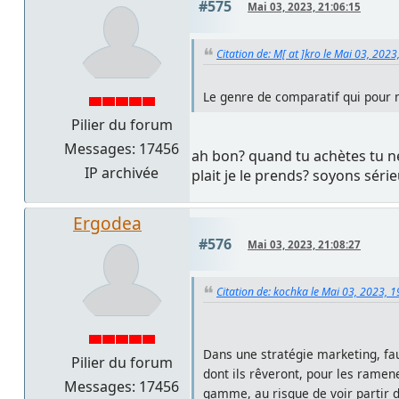
#575
Mai 03, 2023, 21:06:15
Citation de: M[ at ]kro le Mai 03, 2023
Le genre de comparatif qui pour m
Pilier du forum
Messages: 17456
ah bon? quand tu achètes tu ne
IP archivée
plait je le prends? soyons série
Ergodea
#576
Mai 03, 2023, 21:08:27
Citation de: kochka le Mai 03, 2023, 
Dans une stratégie marketing, fau
Pilier du forum
dont ils rêveront, pour les rame
Messages: 17456
gamme, au risque de voir partir d