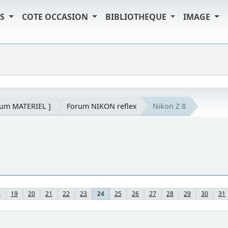
TS
COTE OCCASION
BIBLIOTHEQUE
IMAGE
rum MATERIEL ]
Forum NIKON reflex
Nikon Z 8
8
19
20
21
22
23
25
26
27
28
29
30
31
24