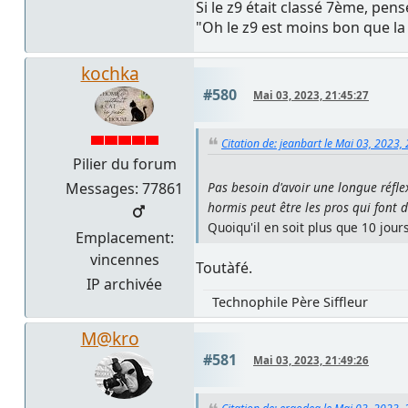
Si le z9 était classé 7ème, pens
"Oh le z9 est moins bon que la 
kochka
#580
Mai 03, 2023, 21:45:27
Citation de: jeanbart le Mai 03, 2023,
Pilier du forum
Messages: 77861
Pas besoin d'avoir une longue réfle
hormis peut être les pros qui font 
Quoiqu'il en soit plus que 10 jou
Emplacement:
vincennes
Toutàfé.
IP archivée
Technophile Père Siffleur
M@kro
#581
Mai 03, 2023, 21:49:26