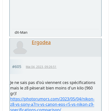
dX-Man
Ergodea
#605
Mai 04, 2023, 09:26:51
Je ne sais pas d'où viennent ces spécifications
mais le z8 pèserait bien moins d'un kilo (960
gr)!
https://photorumors.com/2023/05/04/nikon-
z8-vs-sony-a7rv-vs-canon-eos-r5-vs-nikon-z9-
specifications-comparison/