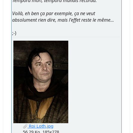
Tempora mori, tempora mundis recorda.
Voilà, eh ben ça par exemple, ça ne veut
absolument rien dire, mais l'effet reste le même...
;-)
Roi Loth.jpg
56.29 Ko, 185x278