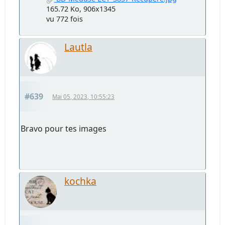
165.72 Ko, 906x1345
vu 772 fois
Lautla
#639
Mai 05, 2023, 10:55:23
Bravo pour tes images
kochka