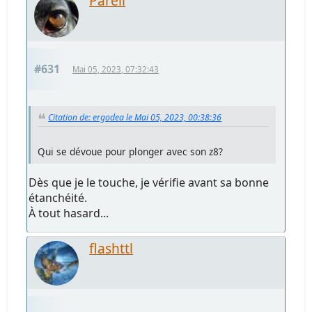
Paréli
#631
Mai 05, 2023, 07:32:43
Citation de: ergodea le Mai 05, 2023, 00:38:36
Qui se dévoue pour plonger avec son z8?
Dès que je le touche, je vérifie avant sa bonne
étanchéité.
À tout hasard...
flashttl