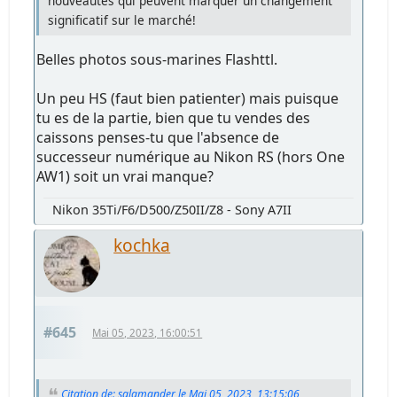
nouveautés qui peuvent marquer un changement
significatif sur le marché!
Belles photos sous-marines Flashttl.
Un peu HS (faut bien patienter) mais puisque
tu es de la partie, bien que tu vendes des
caissons penses-tu que l'absence de
successeur numérique au Nikon RS (hors One
AW1) soit un vrai manque?
Nikon 35Ti/F6/D500/Z50II/Z8 - Sony A7II
kochka
#645
Mai 05, 2023, 16:00:51
Citation de: salamander le Mai 05, 2023, 13:15:06