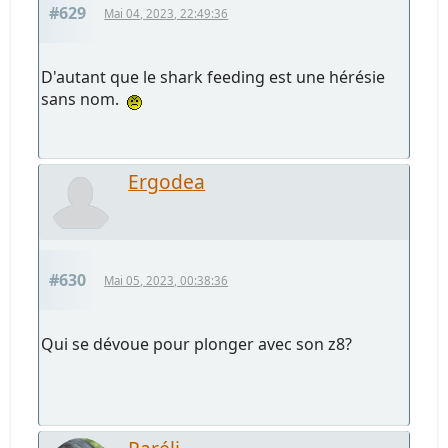
#629
Mai 04, 2023, 22:49:36
D'autant que le shark feeding est une hérésie
sans nom.
Ergodea
#630
Mai 05, 2023, 00:38:36
Qui se dévoue pour plonger avec son z8?