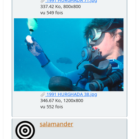
1991 HURGHADA 71.jpg
337.42 Ko, 800x800
vu 549 fois
1991 HURGHADA 38.jpg
346.67 Ko, 1200x800
vu 552 fois
salamander