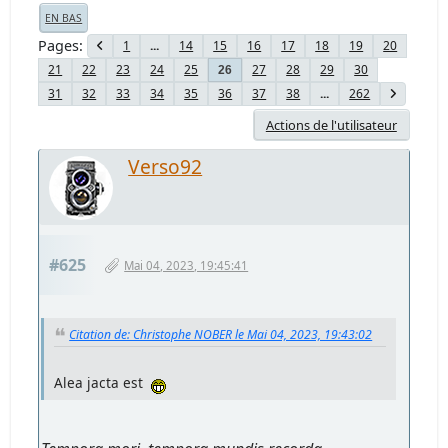
EN BAS
Pages
1
...
14
15
16
17
18
19
20
21
22
23
24
25
27
28
29
30
26
31
32
33
34
35
36
37
38
...
262
Actions de l'utilisateur
Verso92
#625
Mai 04, 2023, 19:45:41
Citation de: Christophe NOBER le Mai 04, 2023, 19:43:02
Alea jacta est