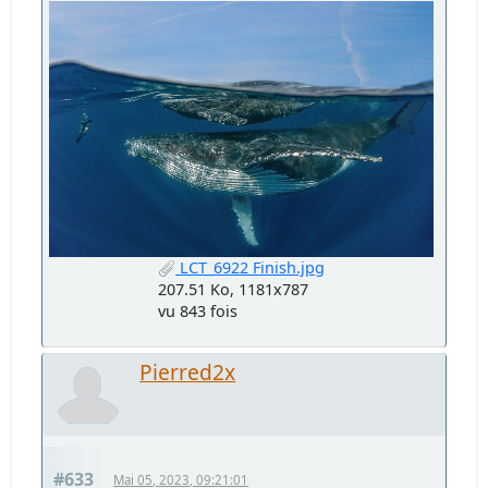
LCT_6922 Finish.jpg
207.51 Ko, 1181x787
vu 843 fois
Pierred2x
#633
Mai 05, 2023, 09:21:01