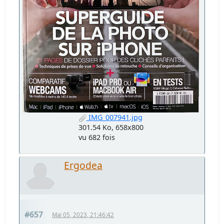
IMG_007941.jpg
301.54 Ko, 658x800
vu 682 fois
Ergodea
#657
Mai 05, 2023, 21:46:42