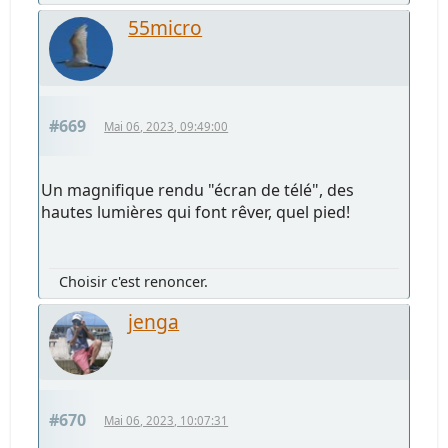
55micro
#669
Mai 06, 2023, 09:49:00
Un magnifique rendu "écran de télé", des
hautes lumières qui font rêver, quel pied!
Choisir c'est renoncer.
jenga
#670
Mai 06, 2023, 10:07:31