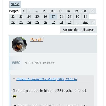
EN BAS
Pages
1
...
15
16
17
18
19
20
21
22
23
24
25
26
28
29
30
31
27
32
33
34
35
36
37
38
39
...
262
Actions de l'utilisateur
Paréli
#650
Mai 05, 2023, 19:10:59
Citation de: Roland29 le Mai 05, 2023, 19:01:16
Il semblerait que le fil sur le Z8 touche le fond !