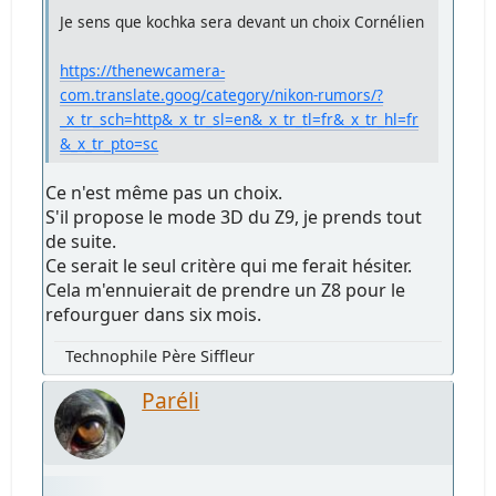
Je sens que kochka sera devant un choix Cornélien
https://thenewcamera-
com.translate.goog/category/nikon-rumors/?
_x_tr_sch=http&_x_tr_sl=en&_x_tr_tl=fr&_x_tr_hl=fr
&_x_tr_pto=sc
Ce n'est même pas un choix.
S'il propose le mode 3D du Z9, je prends tout
de suite.
Ce serait le seul critère qui me ferait hésiter.
Cela m'ennuierait de prendre un Z8 pour le
refourguer dans six mois.
Technophile Père Siffleur
Paréli