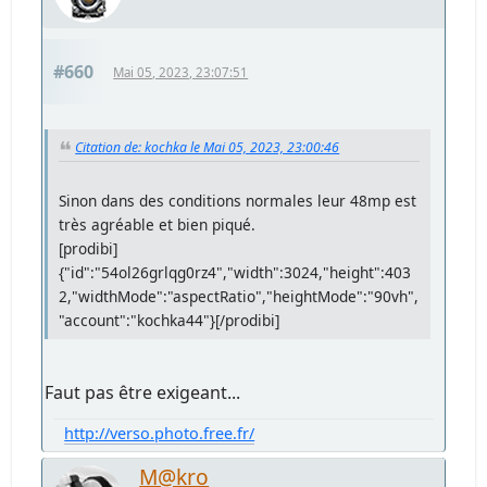
#660
Mai 05, 2023, 23:07:51
Citation de: kochka le Mai 05, 2023, 23:00:46
Sinon dans des conditions normales leur 48mp est
très agréable et bien piqué.
[prodibi]
{"id":"54ol26grlqg0rz4","width":3024,"height":403
2,"widthMode":"aspectRatio","heightMode":"90vh",
"account":"kochka44"}[/prodibi]
Faut pas être exigeant...
http://verso.photo.free.fr/
M@kro