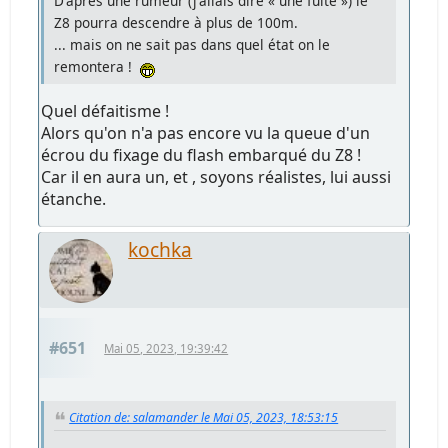
D'après une rumeur (j'allais dire « une fuite ») le
Z8 pourra descendre à plus de 100m.
... mais on ne sait pas dans quel état on le
remontera !
Quel défaitisme !
Alors qu'on n'a pas encore vu la queue d'un
écrou du fixage du flash embarqué du Z8 !
Car il en aura un, et , soyons réalistes, lui aussi
étanche.
kochka
#651
Mai 05, 2023, 19:39:42
Citation de: salamander le Mai 05, 2023, 18:53:15