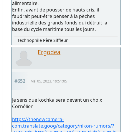
alimentaire.
Enfin, avant de pousser de hauts cris, il
faudrait peut-être penser à la pèches
industrielle des grands fonds qui détruit la
base du cycle maritime tous les jours.
Technophile Père Siffleur
Ergodea
#652
Mai 05, 2023, 19:51:05
Je sens que kochka sera devant un choix
Cornélien
https://thenewcamera-
com.translate.goog/category/nikon-rumors/?