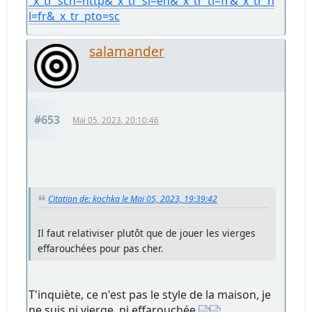
_x_tr_sch=http&_x_tr_sl=en&_x_tr_tl=fr&_x_tr_h
l=fr&_x_tr_pto=sc
salamander
#653
Mai 05, 2023, 20:10:46
Citation de: kochka le Mai 05, 2023, 19:39:42
Il faut relativiser plutôt que de jouer les vierges
effarouchées pour pas cher.
T'inquiète, ce n'est pas le style de la maison, je
ne suis ni vierge, ni effarouchée