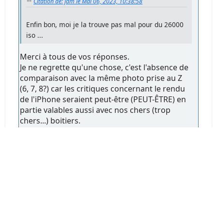
Citation de: jdm le Mai 06, 2023, 10:38:58
Enfin bon, moi je la trouve pas mal pour du 26000
iso ...
Merci à tous de vos réponses.
Je ne regrette qu'une chose, c'est l'absence de
comparaison avec la même photo prise au Z
(6, 7, 8?) car les critiques concernant le rendu
de l'iPhone seraient peut-être (PEUT-ÊTRE) en
partie valables aussi avec nos chers (trop
chers...) boitiers.
Pire, je pense qu'on peut arriver aux mêmes
dérives avec ces derniers selon les
préréglages qu'ont leur applique.
Ceci étant, les remarques faites me paraissent
avant tout le résultat des choix des
préréglages automatiques faits d'origine par
Apple, et qui sont souvent outranciers.
Il existe pourtant des applications dans