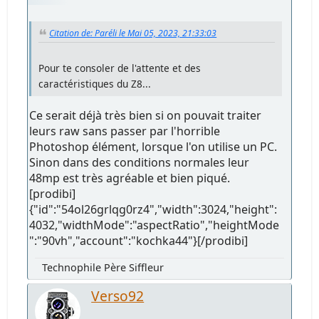
Citation de: Paréli le Mai 05, 2023, 21:33:03
Pour te consoler de l'attente et des
caractéristiques du Z8...
Ce serait déjà très bien si on pouvait traiter
leurs raw sans passer par l'horrible
Photoshop élément, lorsque l'on utilise un PC.
Sinon dans des conditions normales leur
48mp est très agréable et bien piqué.
[prodibi]
{"id":"54ol26grlqg0rz4","width":3024,"height":
4032,"widthMode":"aspectRatio","heightMode
":"90vh","account":"kochka44"}[/prodibi]
Technophile Père Siffleur
Verso92