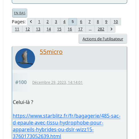
EN BAS
Pages
1
2
3
4
6
7
8
9
10
5
11
12
13
14
15
16
17
...
282
Actions de l'utilisateur
55micro
#100
Décembre 29, 2023, 14:14:01
Celui-là ?
https://www.starblitz.fr/fr/bagagerie/485-sac-
d-epaule-avec-tissu-hydrophobe-pour-
appareils-hybrides-ou-dslr-wizz15-
3760173052639.html