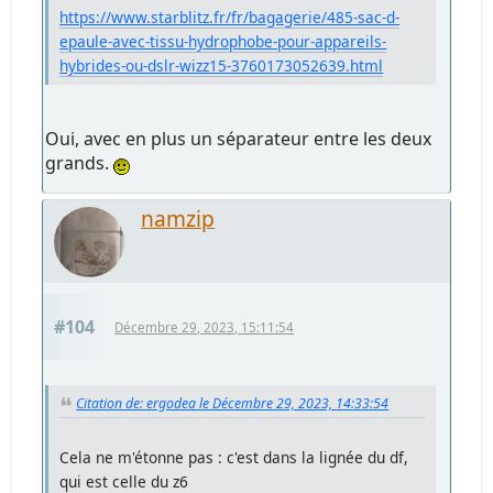
https://www.starblitz.fr/fr/bagagerie/485-sac-d-
epaule-avec-tissu-hydrophobe-pour-appareils-
hybrides-ou-dslr-wizz15-3760173052639.html
Oui, avec en plus un séparateur entre les deux
grands.
namzip
#104
Décembre 29, 2023, 15:11:54
Citation de: ergodea le Décembre 29, 2023, 14:33:54
Cela ne m'étonne pas : c'est dans la lignée du df,
qui est celle du z6