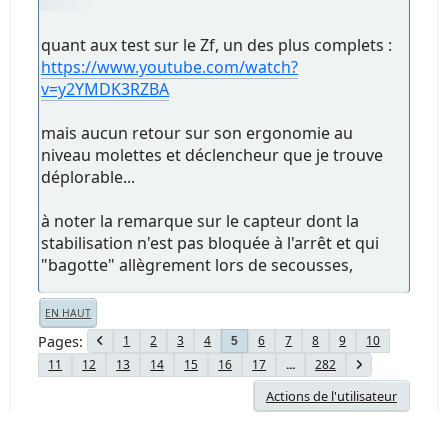
quant aux test sur le Zf, un des plus complets :
https://www.youtube.com/watch?
v=y2YMDK3RZBA
mais aucun retour sur son ergonomie au
niveau molettes et déclencheur que je trouve
déplorable...
à noter la remarque sur le capteur dont la
stabilisation n'est pas bloquée à l'arrêt et qui
"bagotte" allègrement lors de secousses,
EN HAUT
Pages
1
2
3
4
6
7
8
9
10
5
11
12
13
14
15
16
17
...
282
Actions de l'utilisateur