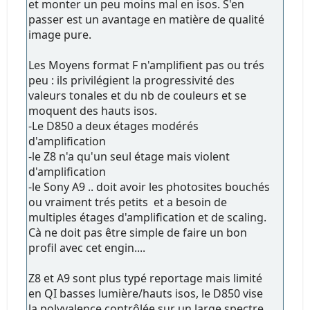
et monter un peu moins mal en isos. S'en
passer est un avantage en matière de qualité
image pure.
Les Moyens format F n'amplifient pas ou trés
peu : ils privilégient la progressivité des
valeurs tonales et du nb de couleurs et se
moquent des hauts isos.
-Le D850 a deux étages modérés
d'amplification
-le Z8 n'a qu'un seul étage mais violent
d'amplification
-le Sony A9 .. doit avoir les photosites bouchés
ou vraiment trés petits et a besoin de
multiples étages d'amplification et de scaling.
Cà ne doit pas être simple de faire un bon
profil avec cet engin....
Z8 et A9 sont plus typé reportage mais limité
en QI basses lumière/hauts isos, le D850 vise
la polyvalence contrôlée sur un large spectre