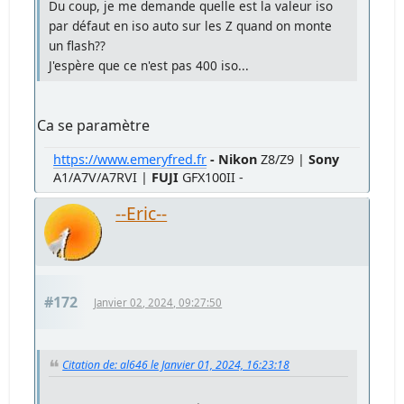
Du coup, je me demande quelle est la valeur iso
par défaut en iso auto sur les Z quand on monte
un flash??
J'espère que ce n'est pas 400 iso...
Ca se paramètre
https://www.emeryfred.fr
- Nikon
Z8/Z9 |
Sony
A1/A7V/A7RVI |
FUJI
GFX100II -
--Eric--
#172
Janvier 02, 2024, 09:27:50
Citation de: al646 le Janvier 01, 2024, 16:23:18