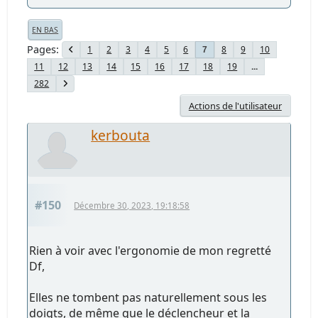
EN BAS
Pages
1
2
3
4
5
6
8
9
10
7
11
12
13
14
15
16
17
18
19
...
282
Actions de l'utilisateur
kerbouta
#150
Décembre 30, 2023, 19:18:58
Rien à voir avec l'ergonomie de mon regretté
Df,
Elles ne tombent pas naturellement sous les
doigts, de même que le déclencheur et la