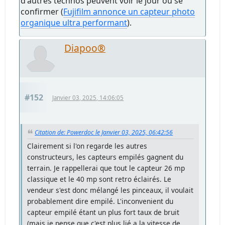
d'autres technos peuvent voir le jour ou se
confirmer (
Fujifilm annonce un capteur photo
organique ultra performant
).
Diapoo®
#152
Janvier 03, 2025, 14:06:05
Citation de: Powerdoc le Janvier 03, 2025, 06:42:56
Clairement si l'on regarde les autres
constructeurs, les capteurs empilés gagnent du
terrain. Je rappellerai que tout le capteur 26 mp
classique et le 40 mp sont retro éclairés. Le
vendeur s'est donc mélangé les pinceaux, il voulait
probablement dire empilé. L'inconvenient du
capteur empilé étant un plus fort taux de bruit
(mais je pense que c'est plus lié a la vitesse de