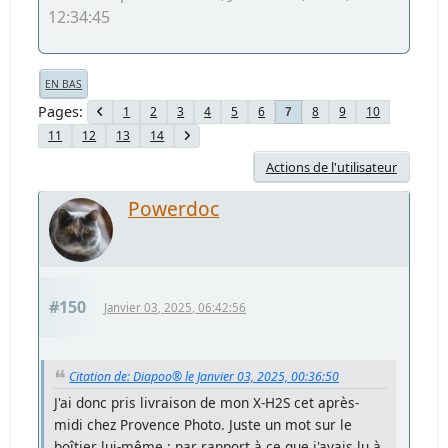
12:34:45
EN BAS
Pages
1
2
3
4
5
6
8
9
10
7
11
12
13
14
Actions de l'utilisateur
Powerdoc
#150
Janvier 03, 2025, 06:42:56
Citation de: Diapoo® le Janvier 03, 2025, 00:36:50
J'ai donc pris livraison de mon X-H2S cet après-
midi chez Provence Photo. Juste un mot sur le
boîtier lui-même : par rapport à ce que j'avais lu à