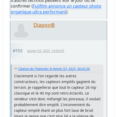
d'autres technos peuvent voir le jour ou se
confirmer (
Fujifilm annonce un capteur photo
organique ultra performant
).
Diapoo®
#152
Janvier 03, 2025, 14:06:05
Citation de: Powerdoc le Janvier 03, 2025, 06:42:56
Clairement si l'on regarde les autres
constructeurs, les capteurs empilés gagnent du
terrain. Je rappellerai que tout le capteur 26 mp
classique et le 40 mp sont retro éclairés. Le
vendeur s'est donc mélangé les pinceaux, il voulait
probablement dire empilé. L'inconvenient du
capteur empilé étant un plus fort taux de bruit
(mais je pense que c'est plus lié a la vitesse de