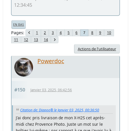
12:34:45
EN BAS
Pages
1
2
3
4
5
6
8
9
10
7
11
12
13
14
Actions de l'utilisateur
Powerdoc
#150
Janvier 03, 2025, 06:42:56
Citation de: Diapoo® le Janvier 03, 2025, 00:36:50
J'ai donc pris livraison de mon X-H2S cet après-
midi chez Provence Photo. Juste un mot sur le
boîtier lui-même : par rapport à ce que j'avais lu à