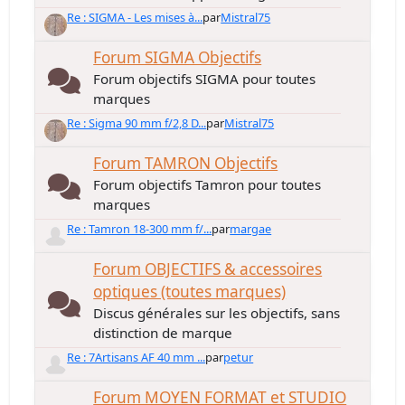
Re : SIGMA - Les mises à...
par
Mistral75
Forum SIGMA Objectifs
Forum objectifs SIGMA pour toutes
marques
Re : Sigma 90 mm f/2,8 D...
par
Mistral75
Forum TAMRON Objectifs
Forum objectifs Tamron pour toutes
marques
Re : Tamron 18-300 mm f/...
par
margae
Forum OBJECTIFS & accessoires
optiques (toutes marques)
Discus générales sur les objectifs, sans
distinction de marque
Re : 7Artisans AF 40 mm ...
par
petur
Forum MOYEN FORMAT et STUDIO