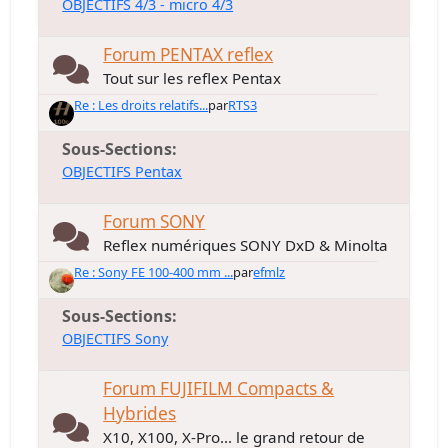
OBJECTIFS 4/3 - micro 4/3
Forum PENTAX reflex
Tout sur les reflex Pentax
Re : Les droits relatifs...
par
RTS3
Sous-Sections
OBJECTIFS Pentax
Forum SONY
Reflex numériques SONY DxD & Minolta
Re : Sony FE 100-400 mm ...
par
efmlz
Sous-Sections
OBJECTIFS Sony
Forum FUJIFILM Compacts &
Hybrides
X10, X100, X-Pro... le grand retour de