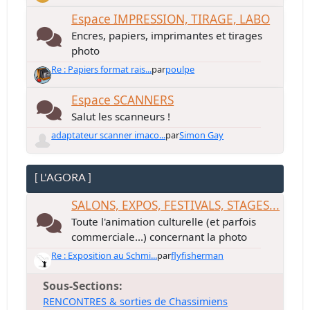
Espace IMPRESSION, TIRAGE, LABO
Encres, papiers, imprimantes et tirages
photo
Re : Papiers format rais...
par
poulpe
Espace SCANNERS
Salut les scanneurs !
adaptateur scanner imaco...
par
Simon Gay
[ L'AGORA ]
SALONS, EXPOS, FESTIVALS, STAGES...
Toute l'animation culturelle (et parfois
commerciale...) concernant la photo
Re : Exposition au Schmi...
par
flyfisherman
Sous-Sections
RENCONTRES & sorties de Chassimiens