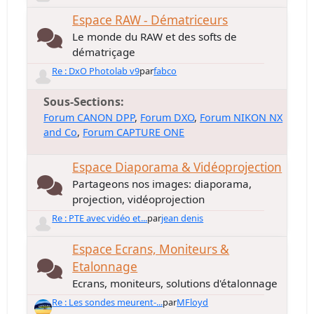
Espace RAW - Dématriceurs
Le monde du RAW et des softs de
dématriçage
Re : DxO Photolab v9
par
fabco
Sous-Sections
Forum CANON DPP
Forum DXO
Forum NIKON NX
and Co
Forum CAPTURE ONE
Espace Diaporama & Vidéoprojection
Partageons nos images: diaporama,
projection, vidéoprojection
Re : PTE avec vidéo et...
par
jean denis
Espace Ecrans, Moniteurs &
Etalonnage
Ecrans, moniteurs, solutions d'étalonnage
Re : Les sondes meurent-...
par
MFloyd