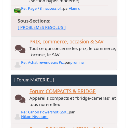
(section hyper-modérée)
Re : Page FB inaccessibl...
par
Alain c
Sous-Sections
[ PROBLEMES RESOLUS ]
PRIX, commerce, occasion & SAV
Tout ce qui concerne les prix, le commerce,
l'occase, le SAV...
Re : Achat revendeurs Pi...
par
pronina
[ Forum MATERIEL ]
Forum COMPACTS & BRIDGE
Appareils compacts et "bridge-cameras" et
tous non-reflex
Re : Canon Powershot G5X...
par
Nikon Nissoumi