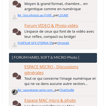
Moyen & grand format, chambre... en
argentique comme en numérique
Re : Vos photos au FUJIF...
par
LOUMI
Forum VIDEO & Photo-vidéo
L'espace de ceux qui font de la vidéo avec
leur reflex, compact ou bridge!
FUJIFILM GFX ETERNA 55
par
christal2
[ FORUM HARD, SOFT & MICRO Photo ]
ESPACE MICRO - Discussions
générales
Tout ce qui concerne l'image numérique et
qui ne va dans aucune autre section...
Re : sauvetage carte com...
par
ChatOuille
Espace MAC micro & photo