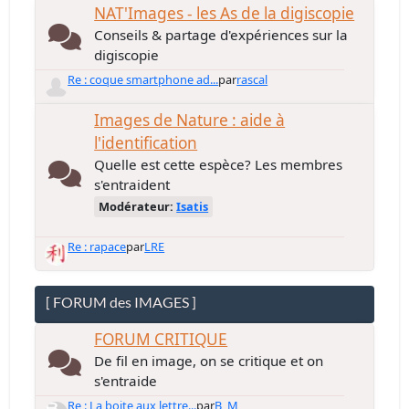
NAT'Images - les As de la digiscopie
Conseils & partage d'expériences sur la
digiscopie
Re : coque smartphone ad...
par
rascal
Images de Nature : aide à
l'identification
Quelle est cette espèce? Les membres
s'entraident
Modérateur:
Isatis
Re : rapace
par
LRE
[ FORUM des IMAGES ]
FORUM CRITIQUE
De fil en image, on se critique et on
s'entraide
Re : La boite aux lettre...
par
B_M