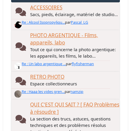
ACCESSOIRES
Sacs, pieds, éclairage, matériel de studio...
Re : Alcool Isopropyliqu...
par
Pascal_LG
PHOTO ARGENTIQUE - Films,
appareils, labo
Tout ce qui concerne la photo argentique:
les appareils, les films, le labo...
Re : Un labo argentique ...
par
flyfisherman
RETRO PHOTO
Espace collectionneurs
Re : Haaa les vides gren...
par
namzip
QUI C'EST QUI SAIT ? [ FAQ Problèmes
à résoudre ]
La section des trucs, astuces, questions
techniques et des problèmes résolus