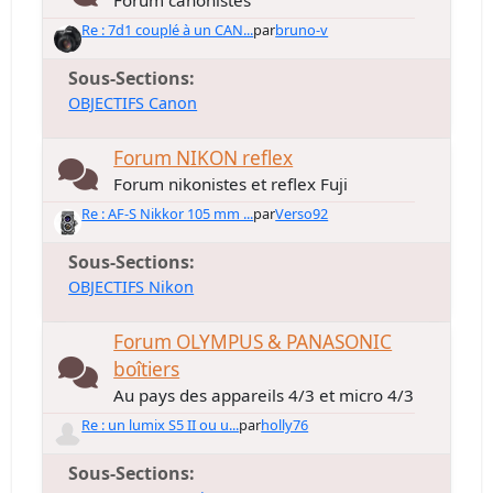
Forum canonistes
Re : 7d1 couplé à un CAN...
par
bruno-v
Sous-Sections
OBJECTIFS Canon
Forum NIKON reflex
Forum nikonistes et reflex Fuji
Re : AF-S Nikkor 105 mm ...
par
Verso92
Sous-Sections
OBJECTIFS Nikon
Forum OLYMPUS & PANASONIC
boîtiers
Au pays des appareils 4/3 et micro 4/3
Re : un lumix S5 II ou u...
par
holly76
Sous-Sections