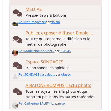
MEDIAS
Presse-News & Editions
Re : Nat'Images 98
par
clo-clo
Publier, exposer, diffuser. Emploi...
Tout ce qui concerne la diffusion et le
métier de photographe
Re : Madeleine de Sinét...
par
RG1945
Espace SONDAGES
Ici, on sonde les opinions !
Re : SONDAGE : la valeur...
par
luluseo
A BATONS ROMPUS (l'actu photo)
Tous les sujets liés à la photo et qui
n'entrent pas dans les autres catégories
Re : Catherine BALET • L...
par
rsp