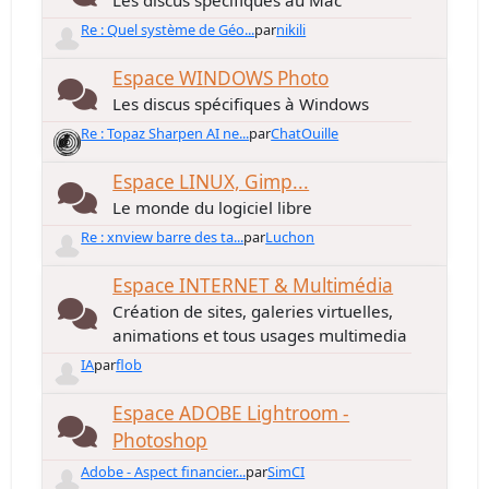
Les discus spécifiques au Mac
Re : Quel système de Géo...
par
nikili
Espace WINDOWS Photo
Les discus spécifiques à Windows
Re : Topaz Sharpen AI ne...
par
ChatOuille
Espace LINUX, Gimp...
Le monde du logiciel libre
Re : xnview barre des ta...
par
Luchon
Espace INTERNET & Multimédia
Création de sites, galeries virtuelles,
animations et tous usages multimedia
IA
par
flob
Espace ADOBE Lightroom -
Photoshop
Adobe - Aspect financier...
par
SimCI