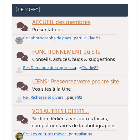
[ LE "OFF" ]
ACCUEIL des membres
Présentations
Re : photographe de pays...
par
Clic-Clac 51
FONCTIONNEMENT du Site
Conseils, astuces, bugs & suggestions
Re : Demande de suppress...
par
Charlie82
LIENS : Présentez votre propre site
Vos sites à la Une
Re : Richesse et diversi...
par
jef92
VOS AUTRES LOISIRS...
Section dédiée à vos autres loisirs,
complémentaires de la photographie
Re : Les voitures miniat...
par
mailanny