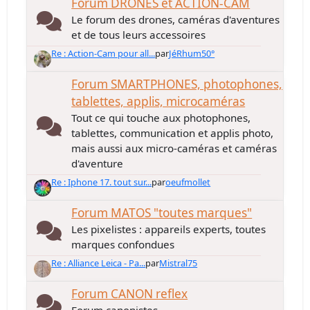
Forum DRONES et ACTION-CAM
Le forum des drones, caméras d'aventures
et de tous leurs accessoires
Re : Action-Cam pour all...
par
JéRhum50°
Forum SMARTPHONES, photophones,
tablettes, applis, microcaméras
Tout ce qui touche aux photophones,
tablettes, communication et applis photo,
mais aussi aux micro-caméras et caméras
d'aventure
Re : Iphone 17. tout sur...
par
oeufmollet
Forum MATOS "toutes marques"
Les pixelistes : appareils experts, toutes
marques confondues
Re : Alliance Leica - Pa...
par
Mistral75
Forum CANON reflex