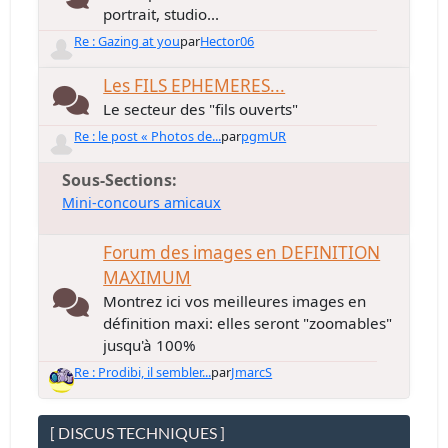
portrait, studio...
Re : Gazing at you
par
Hector06
Les FILS EPHEMERES...
Le secteur des "fils ouverts"
Re : le post « Photos de...
par
pgmUR
Sous-Sections
Mini-concours amicaux
Forum des images en DEFINITION
MAXIMUM
Montrez ici vos meilleures images en
définition maxi: elles seront "zoomables"
jusqu'à 100%
Re : Prodibi, il sembler...
par
JmarcS
[ DISCUS TECHNIQUES ]