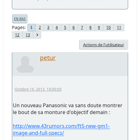
EN BAS
Pages
2
3
4
5
6
7
8
9
10
11
1
12
13
Actions de l'utilisateur
petur
Octobre 16, 2013, 19:00:00
Un nouveau Panasonic va sans doute montrer
le bout de sa monture d'objectif demain :
http://www.43rumors.com/ft5-new-gm1-
image-and-full-specs/