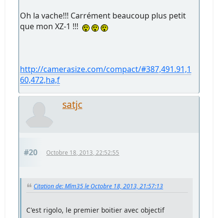
Oh la vache!!! Carrément beaucoup plus petit
que mon XZ-1 !!!
http://camerasize.com/compact/#387,491.91,1
60,472,ha,f
satjc
#20
Octobre 18, 2013, 22:52:55
Citation de: Mlm35 le Octobre 18, 2013, 21:57:13
C'est rigolo, le premier boitier avec objectif