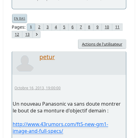
EN BAS
Pages
2
3
4
5
6
7
8
9
10
11
1
12
13
Actions de l'utilisateur
petur
Octobre 16, 2013, 19:00:00
Un nouveau Panasonic va sans doute montrer
le bout de sa monture d'objectif demain :
http://www.43rumors.com/ft5-new-gm1-
image-and-full-specs/