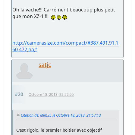
Oh la vache!!! Carrément beaucoup plus petit
que mon XZ-1 !!!
http://camerasize.com/compact/#387,491.91,1
60,472,ha,f
satjc
#20
Octobre 18, 2013, 22:52:55
Citation de: Mlm35 le Octobre 18, 2013, 21:57:13
C'est rigolo, le premier boitier avec objectif