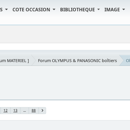
TS
COTE OCCASION
BIBLIOTHEQUE
IMAGE
rum MATERIEL ]
Forum OLYMPUS & PANASONIC boîtiers
O
12
13
...
88