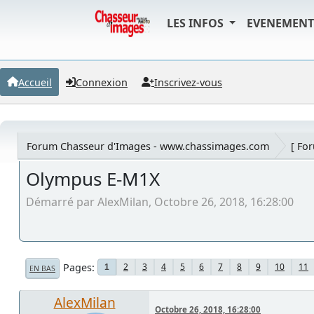
LES INFOS
EVENEMEN
Accueil
Connexion
Inscrivez-vous
Forum Chasseur d'Images - www.chassimages.com
[ Fo
Olympus E-M1X
Démarré par AlexMilan, Octobre 26, 2018, 16:28:00
Pages
2
3
4
5
6
7
8
9
10
11
1
EN BAS
AlexMilan
Octobre 26, 2018, 16:28:00