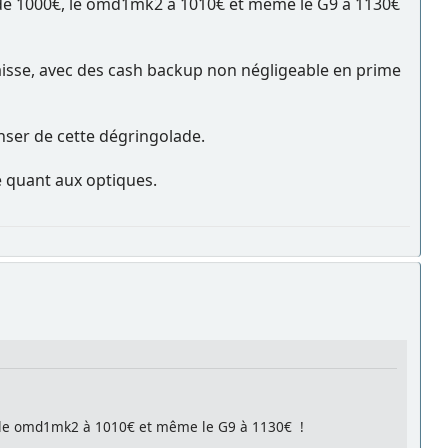
ns de 1000€, le omd1mk2 à 1010€ et même le G9 à 1130€
 baisse, avec des cash backup non négligeable en prime
nser de cette dégringolade.
e quant aux optiques.
€, le omd1mk2 à 1010€ et même le G9 à 1130€ !