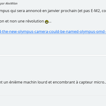
6 par AlexMilan
mpus qui sera annoncé en janvier prochain (et pas E-M2, com
ion et non une révolution
...
4-the-new-olympus-camera-could-be-named-olympus-omd-
t un énième machin lourd et encombrant à capteur micro.