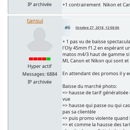
IP archivée
+1 contrairement Nikon et Cano
tansui
#6
Octobre 27, 2018, 12:08:06
+ 1 pas vu de baisse spectacula
l'Oly 45mm f1.2 en espérant une
matos m4/3 haut de gamme si e
ML Canon et Nikon qui sont et s
Hyper actif
En attendant des promos il y 
Messages: 6884
IP archivée
Baisse du marché photo:
=> hausse de tarif généralisée
vue
=> hausse qui passe ou qui cas
pas sa clientèle
=> puis promo violente quand
=> et comme la hausse des tari