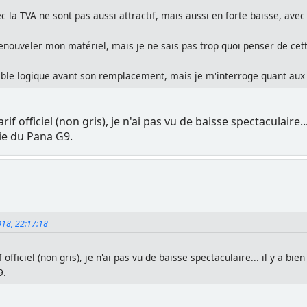
ec la TVA ne sont pas aussi attractif, mais aussi en forte baisse, av
enouveler mon matériel, mais je ne sais pas trop quoi penser de cet
emble logique avant son remplacement, mais je m'interroge quant aux
rif officiel (non gris), je n'ai pas vu de baisse spectaculaire.
tie du Pana G9.
018, 22:17:18
 officiel (non gris), je n'ai pas vu de baisse spectaculaire... il y a b
9.