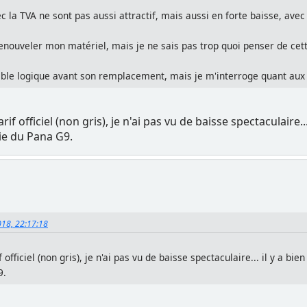
ec la TVA ne sont pas aussi attractif, mais aussi en forte baisse, av
enouveler mon matériel, mais je ne sais pas trop quoi penser de cet
emble logique avant son remplacement, mais je m'interroge quant aux
rif officiel (non gris), je n'ai pas vu de baisse spectaculaire.
tie du Pana G9.
018, 22:17:18
 officiel (non gris), je n'ai pas vu de baisse spectaculaire... il y a b
9.