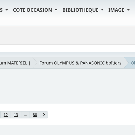
TS
COTE OCCASION
BIBLIOTHEQUE
IMAGE
rum MATERIEL ]
Forum OLYMPUS & PANASONIC boîtiers
O
12
13
...
88