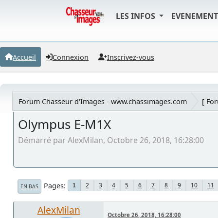
LES INFOS
EVENEMEN
Accueil
Connexion
Inscrivez-vous
Forum Chasseur d'Images - www.chassimages.com
[ Fo
Olympus E-M1X
Démarré par AlexMilan, Octobre 26, 2018, 16:28:00
Pages
2
3
4
5
6
7
8
9
10
11
1
EN BAS
AlexMilan
Octobre 26, 2018, 16:28:00