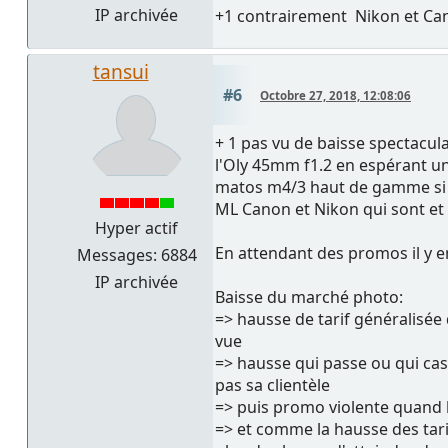
IP archivée
+1 contrairement Nikon et Cano
tansui
#6
Octobre 27, 2018, 12:08:06
+ 1 pas vu de baisse spectacula
l'Oly 45mm f1.2 en espérant une
matos m4/3 haut de gamme si e
ML Canon et Nikon qui sont et s
Hyper actif
En attendant des promos il y 
Messages: 6884
IP archivée
Baisse du marché photo:
=> hausse de tarif généralisée
vue
=> hausse qui passe ou qui cas
pas sa clientèle
=> puis promo violente quand
=> et comme la hausse des tari