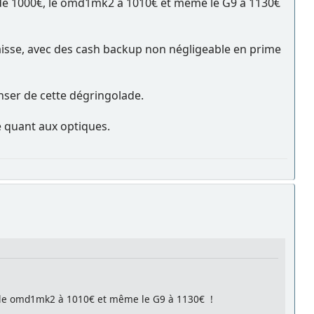
ns de 1000€, le omd1mk2 à 1010€ et même le G9 à 1130€
 baisse, avec des cash backup non négligeable en prime
nser de cette dégringolade.
e quant aux optiques.
€, le omd1mk2 à 1010€ et même le G9 à 1130€ !