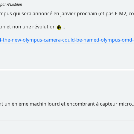
6 par AlexMilan
mpus qui sera annoncé en janvier prochain (et pas E-M2, com
ion et non une révolution
...
4-the-new-olympus-camera-could-be-named-olympus-omd-
t un énième machin lourd et encombrant à capteur micro.