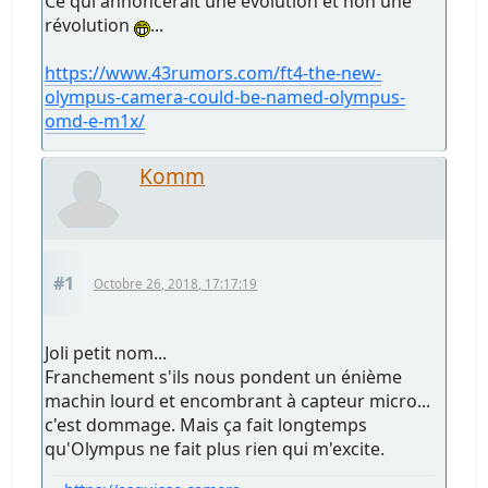
Ce qui annoncerait une évolution et non une
révolution
...
https://www.43rumors.com/ft4-the-new-
olympus-camera-could-be-named-olympus-
omd-e-m1x/
Komm
#1
Octobre 26, 2018, 17:17:19
Joli petit nom...
Franchement s'ils nous pondent un énième
machin lourd et encombrant à capteur micro...
c'est dommage. Mais ça fait longtemps
qu'Olympus ne fait plus rien qui m'excite.