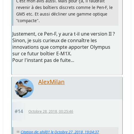
C'est mon avis aussi. Mais pour ça, il faudrait
revenir à des boîtiers discrets comme le Pen-F, le
GM5 etc. Et aussi décliner une gamme optique
"compacte".
Justement, ce Pen-F, y aura t-il une version II ?
Sinon, je suis curieux de connaître les
innovations que compte apporter Olympus
sur ce futur boîtier E-M1X.
Pour l'instant pas de fuite...
AlexMilan
#14
Octobre 28, 2018, 00:25:46
Citation de: phil01 le Octobre 27, 2018, 19:04:37