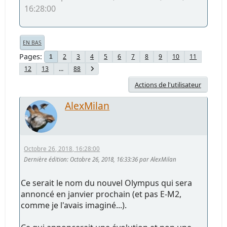
16:28:00
EN BAS
Pages
2
3
4
5
6
7
8
9
10
11
1
12
13
...
88
Actions de l'utilisateur
AlexMilan
Octobre 26, 2018, 16:28:00
Dernière édition
: Octobre 26, 2018, 16:33:36 par AlexMilan
Ce serait le nom du nouvel Olympus qui sera
annoncé en janvier prochain (et pas E-M2,
comme je l'avais imaginé...).