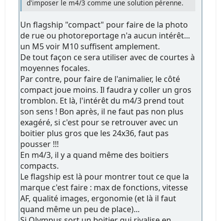
d'imposer le m4/3 comme une solution pérenne.
Un flagship "compact" pour faire de la photo
de rue ou photoreportage n'a aucun intérêt...
un M5 voir M10 suffisent amplement.
De tout façon ce sera utiliser avec de courtes à
moyennes focales.
Par contre, pour faire de l'animalier, le côté
compact joue moins. Il faudra y coller un gros
tromblon. Et là, l'intérêt du m4/3 prend tout
son sens ! Bon après, il ne faut pas non plus
exagéré, si c'est pour se retrouver avec un
boitier plus gros que les 24x36, faut pas
pousser !!!
En m4/3, il y a quand même des boitiers
compacts.
Le flagship est là pour montrer tout ce que la
marque c'est faire : max de fonctions, vitesse
AF, qualité images, ergonomie (et là il faut
quand même un peu de place)...
Si Olympus sort un boitier qui rivalise en