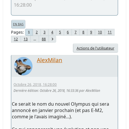
16:28:00
EN BAS
Pages
2
3
4
5
6
7
8
9
10
11
1
12
13
...
88
Actions de l'utilisateur
AlexMilan
Octobre 26, 2018, 16:28:00
Dernière édition
: Octobre 26, 2018, 16:33:36 par AlexMilan
Ce serait le nom du nouvel Olympus qui sera
annoncé en janvier prochain (et pas E-M2,
comme je l'avais imaginé...).