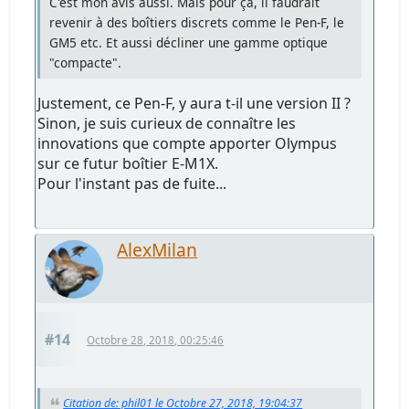
C'est mon avis aussi. Mais pour ça, il faudrait
revenir à des boîtiers discrets comme le Pen-F, le
GM5 etc. Et aussi décliner une gamme optique
"compacte".
Justement, ce Pen-F, y aura t-il une version II ?
Sinon, je suis curieux de connaître les
innovations que compte apporter Olympus
sur ce futur boîtier E-M1X.
Pour l'instant pas de fuite...
AlexMilan
#14
Octobre 28, 2018, 00:25:46
Citation de: phil01 le Octobre 27, 2018, 19:04:37