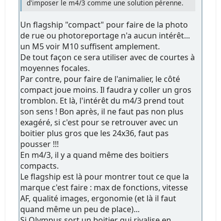
d'imposer le m4/3 comme une solution pérenne.
Un flagship "compact" pour faire de la photo
de rue ou photoreportage n'a aucun intérêt...
un M5 voir M10 suffisent amplement.
De tout façon ce sera utiliser avec de courtes à
moyennes focales.
Par contre, pour faire de l'animalier, le côté
compact joue moins. Il faudra y coller un gros
tromblon. Et là, l'intérêt du m4/3 prend tout
son sens ! Bon après, il ne faut pas non plus
exagéré, si c'est pour se retrouver avec un
boitier plus gros que les 24x36, faut pas
pousser !!!
En m4/3, il y a quand même des boitiers
compacts.
Le flagship est là pour montrer tout ce que la
marque c'est faire : max de fonctions, vitesse
AF, qualité images, ergonomie (et là il faut
quand même un peu de place)...
Si Olympus sort un boitier qui rivalise en