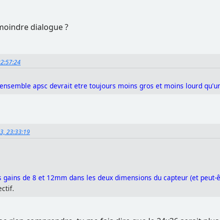
moindre dialogue ?
22:57:24
ensemble apsc devrait etre toujours moins gros et moins lourd qu'
23, 23:33:19
s gains de 8 et 12mm dans les deux dimensions du capteur (et peut-
ctif.