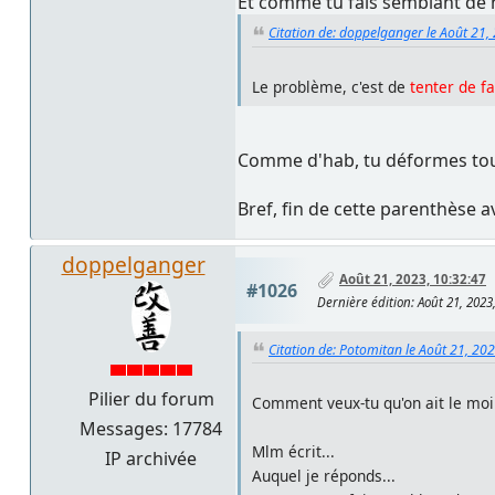
Et comme tu fais semblant de ne
Citation de: doppelganger le Août 21,
Le problème, c'est de
tenter de f
Comme d'hab, tu déformes tout.
Bref, fin de cette parenthèse a
doppelganger
Août 21, 2023, 10:32:47
#1026
Dernière édition
: Août 21, 202
Citation de: Potomitan le Août 21, 20
Pilier du forum
Comment veux-tu qu'on ait le moi
Messages: 17784
Mlm écrit...
IP archivée
Auquel je réponds...