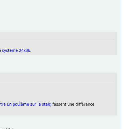
un systeme 24x36
.
être un pouïème sur la stab)
fassent une différence