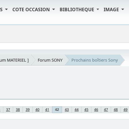
TS
COTE OCCASION
BIBLIOTHEQUE
IMAGE
rum MATERIEL ]
Forum SONY
Prochains boîtiers Sony
6
37
38
39
40
41
43
44
45
46
47
48
49
42