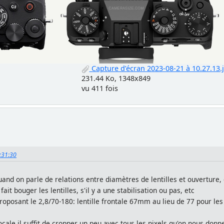
Capture d’écran 2023-08-21 à 10.27.13.
231.44 Ko, 1348x849
vu 411 fois
3:31:30
and on parle de relations entre diamètres de lentilles et ouverture, 
ait bouger les lentilles, s'il y a une stabilisation ou pas, etc
oposant le 2,8/70-180: lentille frontale 67mm au lieu de 77 pour les 
e il suffit de cropper un peu avec tous les pixels qu'on nous donne;