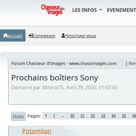
LES INFOS
EVENEMEN
Accueil
Connexion
Inscrivez-vous
Forum Chasseur d'Images - www.chassimages.com
[ Fo
Prochains boîtiers Sony
Démarré par Mistral75, Avril 29, 2020, 01:47:43
Pages
1
...
30
31
32
33
34
35
3
EN BAS
Potomitan