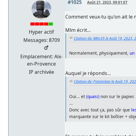
#1025
Août 21, 2023, 09:01:07
Comment veux-tu qu'on ait le 
Mlm écrit...
Hyper actif
Citation de: Mlm35 le Août 19, 2023, 
Messages: 8709
Normalement, physiquement,
un 
Emplacement: Aix-
en-Provence
IP archivée
Auquel je réponds...
Citation de: Potomitan le Août 19, 20
Oui... et
(quasi)
non sur le papier.
...
Donc avec tout ça, pas sûr que
le
marquante sur le kit boîtier + obje