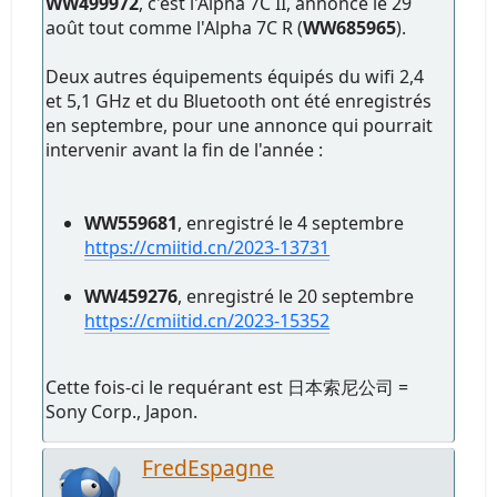
WW499972
, c'est l'Alpha 7C II, annoncé le 29
août tout comme l'Alpha 7C R (
WW685965
).
Deux autres équipements équipés du wifi 2,4
et 5,1 GHz et du Bluetooth ont été enregistrés
en septembre, pour une annonce qui pourrait
intervenir avant la fin de l'année :
WW559681
, enregistré le 4 septembre
https://cmiitid.cn/2023-13731
WW459276
, enregistré le 20 septembre
https://cmiitid.cn/2023-15352
Cette fois-ci le requérant est 日本索尼公司 =
Sony Corp., Japon.
FredEspagne