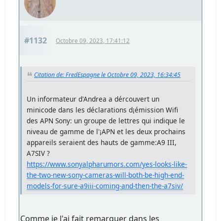
#1132
Octobre 09, 2023, 17:41:12
Citation de: FredEspagne le Octobre 09, 2023, 16:34:45
Un informateur d'Andrea a dércouvert un
minicode dans les déclarations d¡émission Wifi
des APN Sony: un groupe de lettres qui indique le
niveau de gamme de l'¡APN et les deux prochains
appareils seraient des hauts de gamme:A9 III,
A7SIV ?
https://www.sonyalpharumors.com/yes-looks-like-
the-two-new-sony-cameras-will-both-be-high-end-
models-for-sure-a9iii-coming-and-then-the-a7siv/
Comme je l'ai fait remarquer dans les