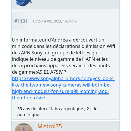
#1131
Octobre 09, 2023, 16:34:45
Un informateur d'Andrea a dércouvert un
minicode dans les déclarations d¡émission Wifi
des APN Sony: un groupe de lettres qui
indique le niveau de gamme de l'¡APN et les
deux prochains appareils seraient des hauts
de gamme:A9 III, A7SIV ?
https://www.sonyalpharumors.com/yes-looks-
like-the-two-new-sony-cameras-will-both-be-
high-end-models-for-sure-a9iii-coming-and-
then-the-a7siv/
35 ans de film et labo argentique , 21 de
numérique
Mistral75