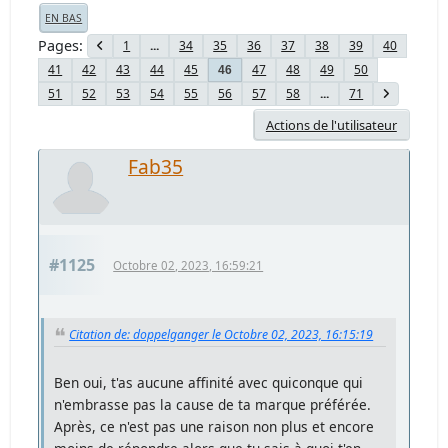
EN BAS
Pages
1
...
34
35
36
37
38
39
40
41
42
43
44
45
47
48
49
50
46
51
52
53
54
55
56
57
58
...
71
Actions de l'utilisateur
Fab35
#1125
Octobre 02, 2023, 16:59:21
Citation de: doppelganger le Octobre 02, 2023, 16:15:19
Ben oui, t'as aucune affinité avec quiconque qui
n'embrasse pas la cause de ta marque préférée.
Après, ce n'est pas une raison non plus et encore