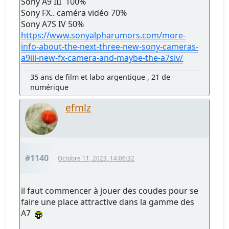
Sony A9 III 100%
Sony FX.. caméra vidéo 70%
Sony A7S IV 50%
https://www.sonyalpharumors.com/more-
info-about-the-next-three-new-sony-cameras-
a9iii-new-fx-camera-and-maybe-the-a7siv/
35 ans de film et labo argentique , 21 de
numérique
efmlz
#1140
Octobre 11, 2023, 14:06:32
il faut commencer à jouer des coudes pour se
faire une place attractive dans la gamme des
A7