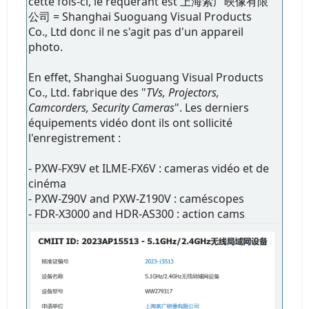
cette fois-ci, le requérant est 上海索广映像有限
公司 = Shanghai Suoguang Visual Products
Co., Ltd donc il ne s'agit pas d'un appareil
photo.
En effet, Shanghai Suoguang Visual Products
Co., Ltd. fabrique des "
TVs, Projectors,
Camcorders, Security Cameras
". Les derniers
équipements vidéo dont ils ont sollicité
l'enregistrement :
- PXW-FX9V et ILME-FX6V : cameras vidéo et de
cinéma
- PXW-Z90V and PXW-Z190V : caméscopes
- FDR-X3000 and HDR-AS300 : action cams