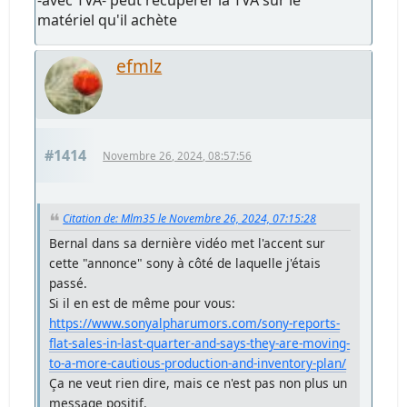
-avec TVA- peut récupérer la TVA sur le
matériel qu'il achète
efmlz
#1414
Novembre 26, 2024, 08:57:56
Citation de: Mlm35 le Novembre 26, 2024, 07:15:28
Bernal dans sa dernière vidéo met l'accent sur
cette "annonce" sony à côté de laquelle j'étais
passé.
Si il en est de même pour vous:
https://www.sonyalpharumors.com/sony-reports-
flat-sales-in-last-quarter-and-says-they-are-moving-
to-a-more-cautious-production-and-inventory-plan/
Ça ne veut rien dire, mais ce n'est pas non plus un
message positif.