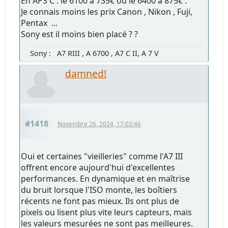
En APS C : le 6100 à 735€ ou le 6400 à 875€ .
Je connais moins les prix Canon , Nikon , Fuji,
Pentax ...
Sony est il moins bien placé ? ?
Sony : A7 RIII , A 6700 , A7 C II, A 7 V
damned!
#1418
Novembre 26, 2024, 17:03:46
Oui et certaines "vieilleries" comme l'A7 III
offrent encore aujourd'hui d'excellentes
performances. En dynamique et en maîtrise
du bruit lorsque l'ISO monte, les boîtiers
récents ne font pas mieux. Ils ont plus de
pixels ou lisent plus vite leurs capteurs, mais
les valeurs mesurées ne sont pas meilleures.