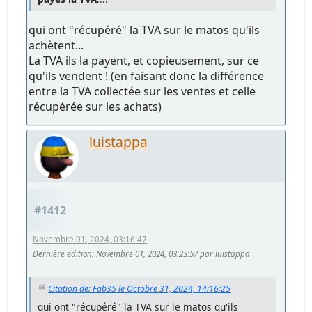
qui ont "récupéré" la TVA sur le matos qu'ils
achètent...
La TVA ils la payent, et copieusement, sur ce
qu'ils vendent ! (en faisant donc la différence
entre la TVA collectée sur les ventes et celle
récupérée sur les achats)
luistappa
#1412
Novembre 01, 2024, 03:16:47
Dernière édition
: Novembre 01, 2024, 03:23:57 par luistappa
Citation de: Fab35 le Octobre 31, 2024, 14:16:25
qui ont "récupéré" la TVA sur le matos qu'ils