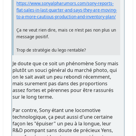
https://www.sonyalpharumors.com/sony-reports-
flat-sales-in-last-quarter-and-says-they-are-moving-
to-a-more-cautious-production-and-inventory-plan/
Ça ne veut rien dire, mais ce n'est pas non plus un
message positif.
Trop de stratégie du lego rentable?
Je doute que ce soit un phénomène Sony mais
plutôt un souci général du marché photo, qui
on le sait avait un peu rebondi récemment,
mais surement pas dans des proportions
assez fortes et pérennes pour être rassurés
sur le long terme.
Par contre, Sony étant une locomotive
technologique, ça peut aussi d'une certaine
façon les "épuiser" un peu à la longue, leur
R&D pompant sans doute de précieux Yens,