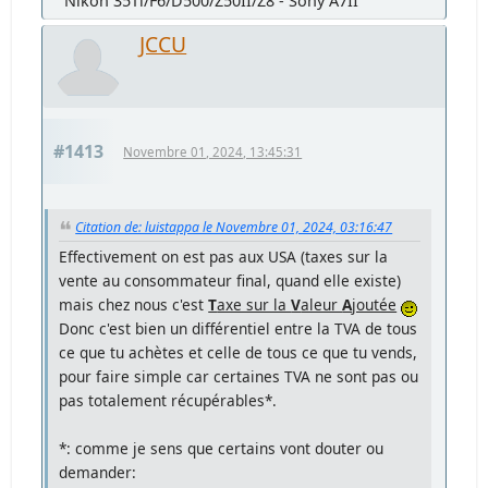
Nikon 35Ti/F6/D500/Z50II/Z8 - Sony A7II
JCCU
#1413
Novembre 01, 2024, 13:45:31
Citation de: luistappa le Novembre 01, 2024, 03:16:47
Effectivement on est pas aux USA (taxes sur la
vente au consommateur final, quand elle existe)
mais chez nous c'est
T
axe sur la
V
aleur
A
joutée
Donc c'est bien un différentiel entre la TVA de tous
ce que tu achètes et celle de tous ce que tu vends,
pour faire simple car certaines TVA ne sont pas ou
pas totalement récupérables*.
*: comme je sens que certains vont douter ou
demander: