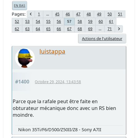
EN BAS
Pages
1
...
45
46
47
48
49
50
51
52
53
54
55
56
58
59
60
61
57
62
63
64
65
66
67
68
69
...
71
Actions de l'utilisateur
luistappa
#1400
Octobre 29, 2024, 13:43:58
Parce que la rafale peut être faite en
obturateur mécanique donc avec un RS bien
moindre.
Nikon 35Ti/F6/D500/Z50II/Z8 - Sony A7II