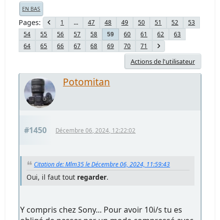
EN BAS
Pages
1
...
47
48
49
50
51
52
53
54
55
56
57
58
60
61
62
63
59
64
65
66
67
68
69
70
71
Actions de l'utilisateur
Potomitan
#1450
Décembre 06, 2024, 12:22:02
Citation de: Mlm35 le Décembre 06, 2024, 11:59:43
Oui, il faut tout
regarder
.
Y compris chez Sony... Pour avoir 10i/s tu es