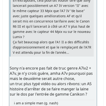
En extrapolant, cela pourrait vouloir dire que Sony
lancerait possiblement un A7 IV version "II" avec
le même capteur 33 Mpix que l'A7 IV "de base"
avec juste quelques améliorations AF et qu'il
serait mis en concurrence tarifaire avec le Canon
R6 III et qu'il lancerait à côté un A7 V plus haut de
gamme avec le capteur 44 Mpix vu sur le nouveau
Lumix ?
Ça fait beaucoup alors que l'A1 II a des difficultés
d'approvisionnement et que le remplaçant de l'A7R
V est attendu pour la fin de l'année...
Sony n'a encore pas fait de truc genre A7iv2 +
A7v, je n'y crois guère, amha A7v pourquoi pas
mais le deuxième serait autre chose,
un truc plus typé vidéo ou alors rêvons: un A5
histoire d'arrêter de se faire manger la laine
sur le dos par l'entrée de gamme Canikon ?
i am a simple man (g. nash)