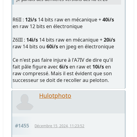
R6II :
12i/s
14 bits raw en mécanique +
40i/s
en raw 12 bits en électronique
Z6III :
14i/s
14 bits raw en mécanique +
20i/s
raw 14 bits ou
60i/s
en jpeg en électronique
Ce n'est pas faire injure à l'A7IV de dire qu'il
fait pâle figure avec
6i/s
en raw et
10i/s
en
raw compressé. Mais il est évident que son
successeur se doit de recoller au peloton.
Hulotphoto
#1455
Décembre 15, 2024, 11:23:52