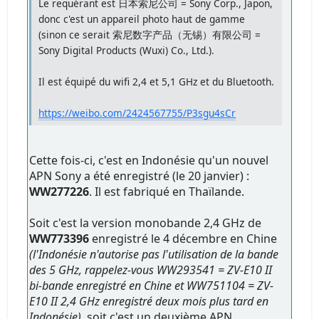
Le requérant est 日本索尼公司 = Sony Corp., Japon,
donc c'est un appareil photo haut de gamme
(sinon ce serait 索尼数字产品（无锡）有限公司 =
Sony Digital Products (Wuxi) Co., Ltd.).
Il est équipé du wifi 2,4 et 5,1 GHz et du Bluetooth.
https://weibo.com/2424567755/P3sgu4sCr
Cette fois-ci, c'est en Indonésie qu'un nouvel
APN Sony a été enregistré (le 20 janvier) :
WW277226
. Il est fabriqué en Thaïlande.
Soit c'est la version monobande 2,4 GHz de
WW773396
enregistré le 4 décembre en Chine
(l'Indonésie n'autorise pas l'utilisation de la bande
des 5 GHz, rappelez-vous WW293541 = ZV-E10 II
bi-bande enregistré en Chine et WW751104 = ZV-
E10 II 2,4 GHz enregistré deux mois plus tard en
Indonésie)
, soit c'est un deuxième APN