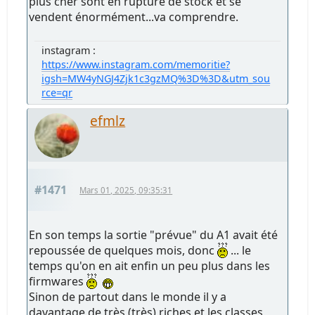
plus cher sont en rupture de stock et se
vendent énormément...va comprendre.
instagram :
https://www.instagram.com/memoritie?
igsh=MW4yNGJ4Zjk1c3gzMQ%3D%3D&utm_sou
rce=qr
efmlz
#1471
Mars 01, 2025, 09:35:31
En son temps la sortie "prévue" du A1 avait été
repoussée de quelques mois, donc
... le
temps qu'on en ait enfin un peu plus dans les
firmwares
Sinon de partout dans le monde il y a
davantage de très (très) riches et les classes