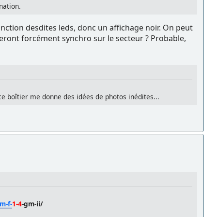
nation.
tinction desdites leds, donc un affichage noir. On peut
 seront forcément synchro sur le secteur ? Probable,
ce boîtier me donne des idées de photos inédites...
m-f-
1-4
-gm-ii/