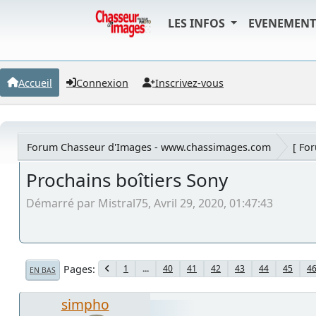
LES INFOS
EVENEMEN
Accueil
Connexion
Inscrivez-vous
Forum Chasseur d'Images - www.chassimages.com
[ Fo
Prochains boîtiers Sony
Démarré par Mistral75, Avril 29, 2020, 01:47:43
Pages
1
...
40
41
42
43
44
45
4
EN BAS
simpho