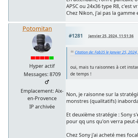
APSC ou 24x36 type R8, c'est 
Chez Nikon, j'ai pas la gamme e
Potomitan
#1281
Janvier 25, 2024, 11:51:36
Citation de: Fab35 le Janvier 25, 2024
Hyper actif
oui, mais tu raisonnes à cet inst
Messages: 8709
de temps !
Emplacement: Aix-
Non, je raisonne sur la stratég
en-Provence
monstres (qualitatifs) inabord
IP archivée
Et deuxième stratégie : Sony s'
pour qq uns qu'on verra peut-êt
Chez Sony j'ai acheté mes focal