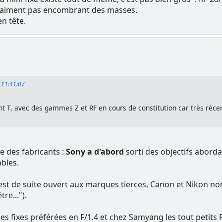
vraiment pas encombrant des masses.
n tête.
, 11:41:07
ant T, avec des gammes Z et RF en cours de constitution car très réce
ie des fabricants :
Sony a d'abord
sorti des objectifs abor
ables.
est de suite ouvert aux marques tierces, Canon et Nikon non 
re...").
es fixes préférées en F/1.4 et chez Samyang les tout petits F