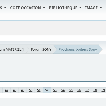
TS
COTE OCCASION
BIBLIOTHEQUE
IMAGE
rum MATERIEL ]
Forum SONY
Prochains boîtiers Sony
6
47
48
49
50
51
53
54
55
56
57
58
59
52