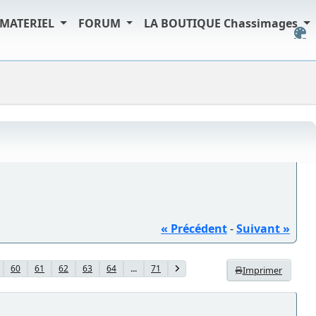
MATERIEL
FORUM
LA BOUTIQUE Chassimages
« Précédent
-
Suivant »
60
61
62
63
64
...
71
Imprimer