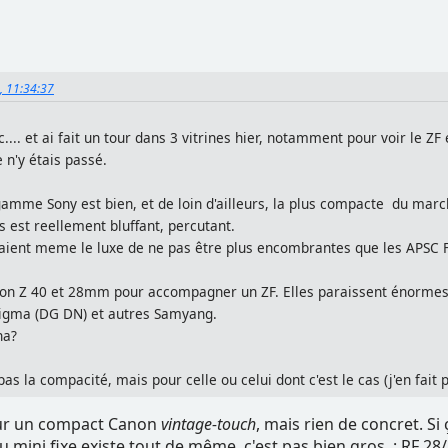
4, 11:34:37
.... et ai fait un tour dans 3 vitrines hier, notamment pour voir le ZF
 n'y étais passé.
 gamme Sony est bien, et de loin d'ailleurs, la plus compacte du marc
s est reellement bluffant, percutant.
paient meme le luxe de ne pas être plus encombrantes que les APSC F
ikon Z 40 et 28mm pour accompagner un ZF. Elles paraissent énormes
Sigma (DG DN) et autres Samyang.
na?
 la compacité, mais pour celle ou celui dont c'est le cas (j'en fait par
sur un compact Canon
vintage-touch
, mais rien de concret. Si 
u mini fixe existe tout de même, c'est pas bien gros : RF 28/2