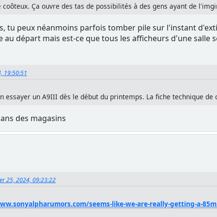
e coôteux. Ça ouvre des tas de possibilités à des gens ayant de l'imgi
tes, tu peux néanmoins parfois tomber pile sur l'instant d'ex
e au départ mais est-ce que tous les afficheurs d'une salle
4, 19:50:51
n essayer un A9III dès le début du printemps. La fiche technique de 
 dans des magasins
ier 25, 2024, 09:23:22
www.sonyalpharumors.com/seems-like-we-are-really-getting-a-85m