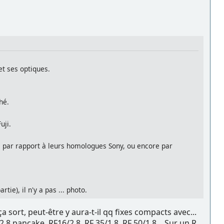
 et ses optiques.
hé.
uji.
 par rapport à leurs homologues Sony, ou encore par
tie), il n'y a pas ... photo.
ça sort, peut-être y aura-t-il qq fixes compacts avec...
.8 pancake, RF16/2.8, RF 35/1.8, RF 50/1.8... Sur un R