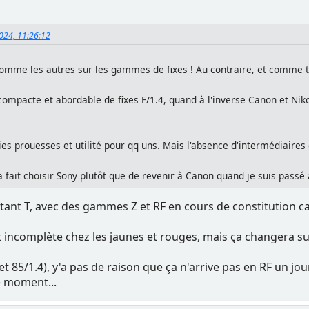
2024, 11:26:12
comme les autres sur les gammes de fixes ! Au contraire, et comme tu
mpacte et abordable de fixes F/1.4, quand à l'inverse Canon et Niko
jolies prouesses et utilité pour qq uns. Mais l'absence d'intermédiaire
 fait choisir Sony plutôt que de revenir à Canon quand je suis passé 
nstant T, avec des gammes Z et RF en cours de constitution c
t incomplète chez les jaunes et rouges, mais ça changera su
 et 85/1.4), y'a pas de raison que ça n'arrive pas en RF un jou
 moment...