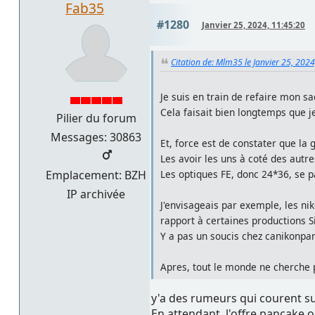
Fab35
#1280
Janvier 25, 2024, 11:45:20
Citation de: Mlm35 le Janvier 25, 202
Je suis en train de refaire mon sac
Cela faisait bien longtemps que je
Pilier du forum
Messages: 30863
Et, force est de constater que la
Les avoir les uns à coté des autre
Les optiques FE, donc 24*36, se 
Emplacement: BZH
IP archivée
J'envisageais par exemple, les n
rapport à certaines productions 
Y a pas un soucis chez canikonpa
Apres, tout le monde ne cherche pas
y'a des rumeurs qui courent 
En attendant, l'offre pancake o