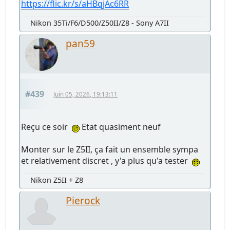
https://flic.kr/s/aHBqjAc6RR
Nikon 35Ti/F6/D500/Z50II/Z8 - Sony A7II
pan59
#439
Juin 05, 2026, 19:13:11
Reçu ce soir
Etat quasiment neuf
Monter sur le Z5II, ça fait un ensemble sympa
et relativement discret , y'a plus qu'a tester
Nikon Z5II + Z8
Pierock