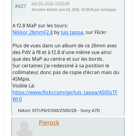
Juin 03, 2026, 16:50:48
#427
Dernière édition
: Juin 03, 2026, 16:59:45 par luistappa
A f2.8 MaP sur les tours:
Nikkor 26mmF2.8
by
luis tappa
, sur Flickr
Plus de vues dans un album de ce 26mm avec
des PdV à f8 et à f2.8 d'une même vue ainsi
que des MaP au centre et sur les bords.
Sur certaines j'ai redessiné à sa position le
collimateur, donc pas de copie d'écran mais du
45Mpix.
Visible Là:
https://www.flickr.com/gp/luis_tappa/4505sTF
Wr0
Nikon 35Ti/F6/D500/Z50II/Z8 - Sony A7II
Pierock