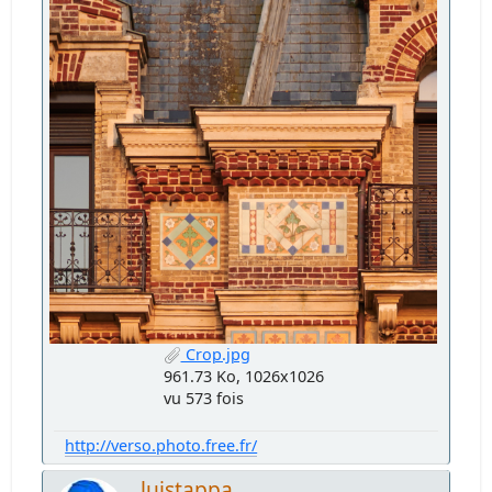
Crop.jpg
961.73 Ko, 1026x1026
vu 573 fois
http://verso.photo.free.fr/
luistappa