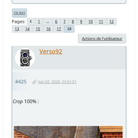
EN BAS
Pages
1
...
6
7
8
9
10
11
12
13
14
15
16
17
18
Actions de l'utilisateur
Verso92
#425
Juin 02, 2026, 23:01:51
Crop
100% :