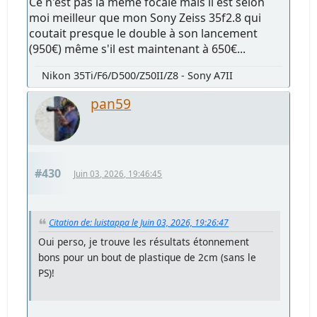
Ce n'est pas la même focale mais il est selon
moi meilleur que mon Sony Zeiss 35f2.8 qui
coutait presque le double à son lancement
(950€) même s'il est maintenant à 650€...
Nikon 35Ti/F6/D500/Z50II/Z8 - Sony A7II
pan59
#430
Juin 03, 2026, 19:46:45
Citation de: luistappa le Juin 03, 2026, 19:26:47
Oui perso, je trouve les résultats étonnement
bons pour un bout de plastique de 2cm (sans le
PS)!