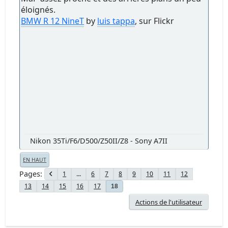
éloignés.
BMW R 12 NineT
by
luis tappa
, sur Flickr
Nikon 35Ti/F6/D500/Z50II/Z8 - Sony A7II
EN HAUT
Pages
1
...
6
7
8
9
10
11
12
13
14
15
16
17
18
Actions de l'utilisateur