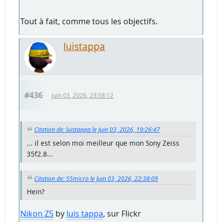
Tout à fait, comme tous les objectifs.
luistappa
#436
Juin 03, 2026, 23:58:12
Citation de: luistappa le Juin 03, 2026, 19:26:47
... il est selon moi meilleur que mon Sony Zeiss
35f2.8...
Citation de: 55micro le Juin 03, 2026, 22:38:09
Hein?
Nikon Z5
by
luis tappa
, sur Flickr