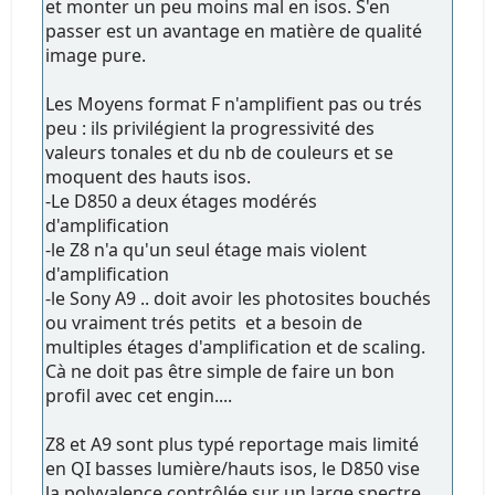
et monter un peu moins mal en isos. S'en
passer est un avantage en matière de qualité
image pure.
Les Moyens format F n'amplifient pas ou trés
peu : ils privilégient la progressivité des
valeurs tonales et du nb de couleurs et se
moquent des hauts isos.
-Le D850 a deux étages modérés
d'amplification
-le Z8 n'a qu'un seul étage mais violent
d'amplification
-le Sony A9 .. doit avoir les photosites bouchés
ou vraiment trés petits et a besoin de
multiples étages d'amplification et de scaling.
Cà ne doit pas être simple de faire un bon
profil avec cet engin....
Z8 et A9 sont plus typé reportage mais limité
en QI basses lumière/hauts isos, le D850 vise
la polyvalence contrôlée sur un large spectre