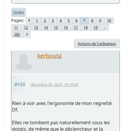
EN BAS
Pages
1
2
3
4
5
6
8
9
10
7
11
12
13
14
15
16
17
18
19
...
282
Actions de l'utilisateur
kerbouta
#150
Décembre 30, 2023, 19:18:58
Rien à voir avec l'ergonomie de mon regretté
Df,
Elles ne tombent pas naturellement sous les
doigts, de même que le déclencheur et la