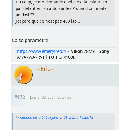
Du coup, je me demande quelle est la valeur iso
par défaut en iso auto sur les Z quand on monte
un flash??
J'espère que ce n'est pas 400 iso...
Ca se paramètre
https://www.emeryfred.fr
- Nikon
Z8/Z9 |
Sony
A1/A7V/A7RVI |
FUJI
GFX100II -
--Eric--
#172
Janvier 02, 2024, 09:27:50
Citation de: al646 le Janvier 01, 2024, 16:23:18