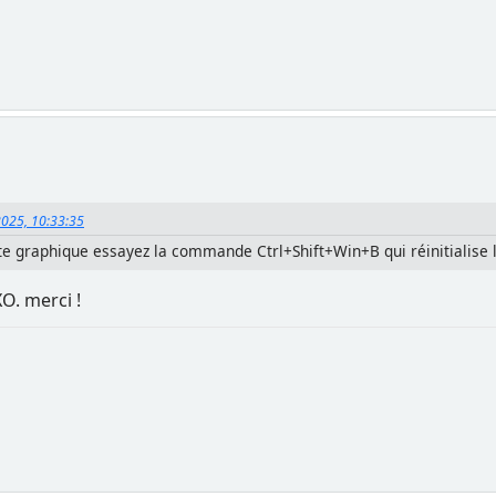
2025, 10:33:35
arte graphique essayez la commande Ctrl+Shift+Win+B qui réinitialise 
O. merci !