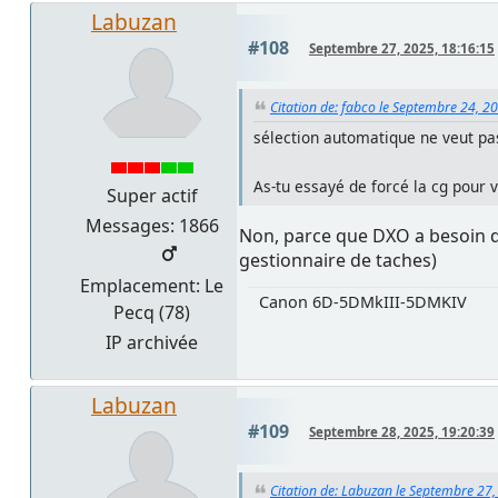
Labuzan
#108
Septembre 27, 2025, 18:16:15
Citation de: fabco le Septembre 24, 2
sélection automatique ne veut pas 
As-tu essayé de forcé la cg pour vo
Super actif
Messages: 1866
Non, parce que DXO a besoin des
gestionnaire de taches)
Emplacement: Le
Canon 6D-5DMkIII-5DMKIV
Pecq (78)
IP archivée
Labuzan
#109
Septembre 28, 2025, 19:20:39
Citation de: Labuzan le Septembre 27,