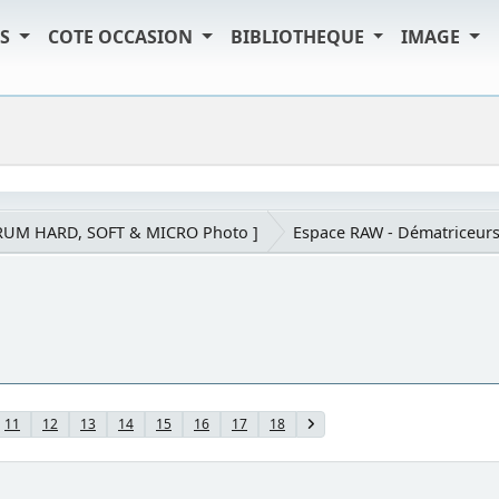
TS
COTE OCCASION
BIBLIOTHEQUE
IMAGE
RUM HARD, SOFT & MICRO Photo ]
Espace RAW - Dématriceur
11
12
13
14
15
16
17
18