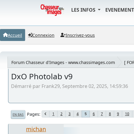
LES INFOS
EVENEMEN
Accueil
Connexion
Inscrivez-vous
Forum Chasseur d'Images - www.chassimages.com
[ FO
DxO Photolab v9
Démarré par Frank29, Septembre 02, 2025, 14:59:36
Pages
1
2
3
4
6
7
8
9
10
5
EN BAS
michan