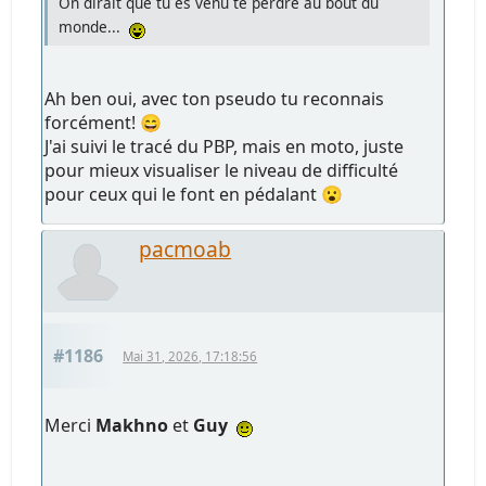
On dirait que tu es venu te perdre au bout du
monde...
Ah ben oui, avec ton pseudo tu reconnais
forcément! 😄
J'ai suivi le tracé du PBP, mais en moto, juste
pour mieux visualiser le niveau de difficulté
pour ceux qui le font en pédalant 😮
pacmoab
#1186
Mai 31, 2026, 17:18:56
Merci
Makhno
et
Guy