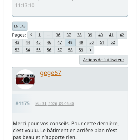
11:13:10
EN BAS
Pages
1
...
36
37
38
39
40
41
42
43
44
45
46
47
49
50
51
52
48
53
54
55
56
57
58
59
Actions de l'utilisateur
gege67
#1175
Mai 31, 2026, 09:06:40
Merci pour vos conseils. Pour cette dernière,
c'est voulu. Le bâtiment en arrière plan n'est
pas beau et n'apporte rien.