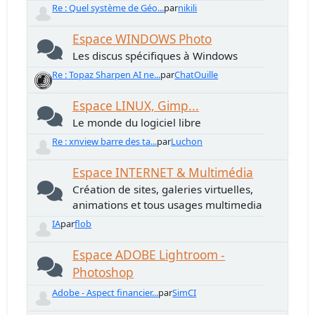
Re : Quel système de Géo...
par
nikili
Espace WINDOWS Photo
Les discus spécifiques à Windows
Re : Topaz Sharpen AI ne...
par
ChatOuille
Espace LINUX, Gimp...
Le monde du logiciel libre
Re : xnview barre des ta...
par
Luchon
Espace INTERNET & Multimédia
Création de sites, galeries virtuelles,
animations et tous usages multimedia
IA
par
flob
Espace ADOBE Lightroom -
Photoshop
Adobe - Aspect financier...
par
SimCI