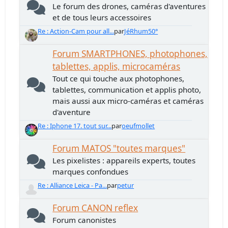
Le forum des drones, caméras d'aventures
et de tous leurs accessoires
Re : Action-Cam pour all...
par
JéRhum50°
Forum SMARTPHONES, photophones,
tablettes, applis, microcaméras
Tout ce qui touche aux photophones,
tablettes, communication et applis photo,
mais aussi aux micro-caméras et caméras
d'aventure
Re : Iphone 17. tout sur...
par
oeufmollet
Forum MATOS "toutes marques"
Les pixelistes : appareils experts, toutes
marques confondues
Re : Alliance Leica - Pa...
par
petur
Forum CANON reflex
Forum canonistes