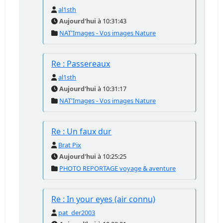
al1sth
Aujourd'hui
à 10:31:43
NAT'Images - Vos images Nature
Re : Passereaux
al1sth
Aujourd'hui
à 10:31:17
NAT'Images - Vos images Nature
Re : Un faux dur
Brat Pix
Aujourd'hui
à 10:25:25
PHOTO REPORTAGE voyage & aventure
Re : In your eyes (air connu)
pat_der2003