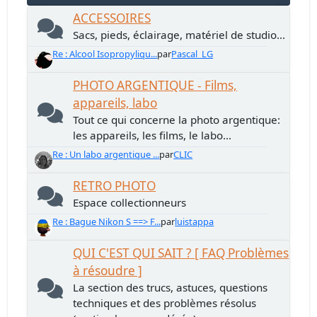
ACCESSOIRES
Sacs, pieds, éclairage, matériel de studio...
Re : Alcool Isopropyliqu...
par
Pascal_LG
PHOTO ARGENTIQUE - Films,
appareils, labo
Tout ce qui concerne la photo argentique:
les appareils, les films, le labo...
Re : Un labo argentique ...
par
CLIC
RETRO PHOTO
Espace collectionneurs
Re : Bague Nikon S ==> F...
par
luistappa
QUI C'EST QUI SAIT ? [ FAQ Problèmes
à résoudre ]
La section des trucs, astuces, questions
techniques et des problèmes résolus