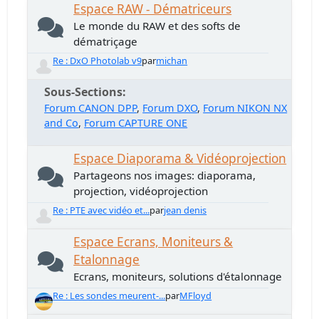
Espace RAW - Dématriceurs
Le monde du RAW et des softs de
dématriçage
Re : DxO Photolab v9
par
michan
Sous-Sections
Forum CANON DPP
Forum DXO
Forum NIKON NX
and Co
Forum CAPTURE ONE
Espace Diaporama & Vidéoprojection
Partageons nos images: diaporama,
projection, vidéoprojection
Re : PTE avec vidéo et...
par
jean denis
Espace Ecrans, Moniteurs &
Etalonnage
Ecrans, moniteurs, solutions d'étalonnage
Re : Les sondes meurent-...
par
MFloyd