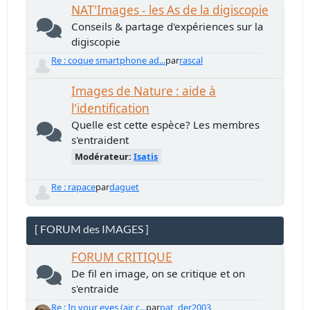
NAT'Images - les As de la digiscopie
Conseils & partage d'expériences sur la
digiscopie
Re : coque smartphone ad...
par
rascal
Images de Nature : aide à
l'identification
Quelle est cette espèce? Les membres
s'entraident
Modérateur:
Isatis
Re : rapace
par
daguet
[ FORUM des IMAGES ]
FORUM CRITIQUE
De fil en image, on se critique et on
s'entraide
Re : In your eyes (air c...
par
pat_der2003