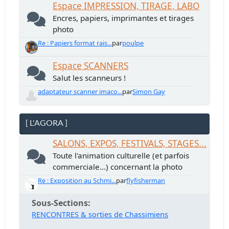
Espace IMPRESSION, TIRAGE, LABO
Encres, papiers, imprimantes et tirages
photo
Re : Papiers format rais...
par
poulpe
Espace SCANNERS
Salut les scanneurs !
adaptateur scanner imaco...
par
Simon Gay
[ L'AGORA ]
SALONS, EXPOS, FESTIVALS, STAGES...
Toute l'animation culturelle (et parfois
commerciale...) concernant la photo
Re : Exposition au Schmi...
par
flyfisherman
Sous-Sections
RENCONTRES & sorties de Chassimiens