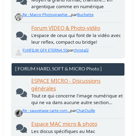
argentique comme en numérique
Re : Macro Photographie ...
par
Buchette
Forum VIDEO & Photo-vidéo
L'espace de ceux qui font de la vidéo avec
leur reflex, compact ou bridge!
FUJIFILM GFX ETERNA 55
par
christal2
[ FORUM HARD, SOFT & MICRO Photo ]
ESPACE MICRO - Discussions
générales
Tout ce qui concerne l'image numérique et
qui ne va dans aucune autre section...
Re : sauvetage carte com...
par
ChatOuille
Espace MAC micro & photo
Les discus spécifiques au Mac