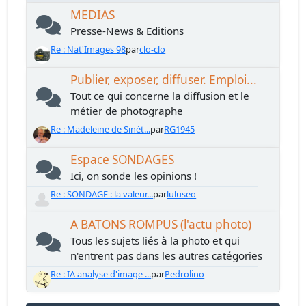
MEDIAS
Presse-News & Editions
Re : Nat'Images 98
par
clo-clo
Publier, exposer, diffuser. Emploi...
Tout ce qui concerne la diffusion et le
métier de photographe
Re : Madeleine de Sinét...
par
RG1945
Espace SONDAGES
Ici, on sonde les opinions !
Re : SONDAGE : la valeur...
par
luluseo
A BATONS ROMPUS (l'actu photo)
Tous les sujets liés à la photo et qui
n'entrent pas dans les autres catégories
Re : IA analyse d'image ...
par
Pedrolino