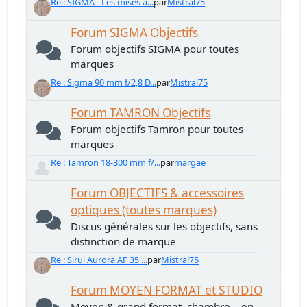
Re : SIGMA - Les mises à...
par
Mistral75
Forum SIGMA Objectifs
Forum objectifs SIGMA pour toutes
marques
Re : Sigma 90 mm f/2,8 D...
par
Mistral75
Forum TAMRON Objectifs
Forum objectifs Tamron pour toutes
marques
Re : Tamron 18-300 mm f/...
par
margae
Forum OBJECTIFS & accessoires
optiques (toutes marques)
Discus générales sur les objectifs, sans
distinction de marque
Re : Sirui Aurora AF 35 ...
par
Mistral75
Forum MOYEN FORMAT et STUDIO
Moyen & grand format, chambre... en