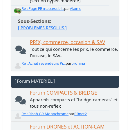
(section hyper-modérée)
Re : Page FB inaccessibl...
par
Alain c
Sous-Sections
[ PROBLEMES RESOLUS ]
PRIX, commerce, occasion & SAV
Tout ce qui concerne les prix, le commerce,
l'occase, le SAV...
Re : Achat revendeurs Pi...
par
pronina
[ Forum MATERIEL ]
Forum COMPACTS & BRIDGE
Appareils compacts et "bridge-cameras" et
tous non-reflex
Re : Ricoh GR Monochrome
par
PBnet2
Forum DRONES et ACTION-CAM