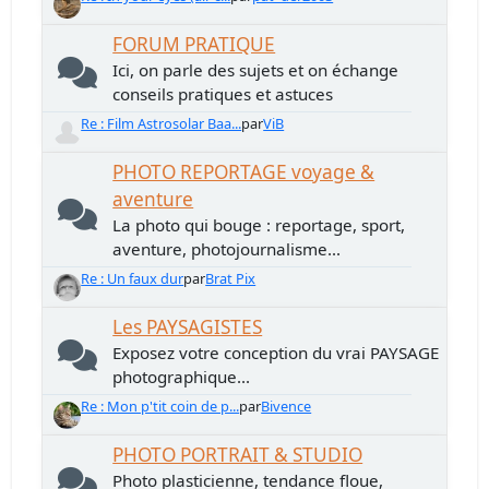
FORUM PRATIQUE
Ici, on parle des sujets et on échange
conseils pratiques et astuces
Re : Film Astrosolar Baa...
par
ViB
PHOTO REPORTAGE voyage &
aventure
La photo qui bouge : reportage, sport,
aventure, photojournalisme...
Re : Un faux dur
par
Brat Pix
Les PAYSAGISTES
Exposez votre conception du vrai PAYSAGE
photographique...
Re : Mon p'tit coin de p...
par
Bivence
PHOTO PORTRAIT & STUDIO
Photo plasticienne, tendance floue,