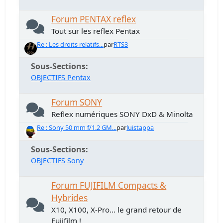
Forum PENTAX reflex
Tout sur les reflex Pentax
Re : Les droits relatifs...
par
RTS3
Sous-Sections
OBJECTIFS Pentax
Forum SONY
Reflex numériques SONY DxD & Minolta
Re : Sony 50 mm f/1.2 GM...
par
luistappa
Sous-Sections
OBJECTIFS Sony
Forum FUJIFILM Compacts &
Hybrides
X10, X100, X-Pro... le grand retour de
Fujifilm !