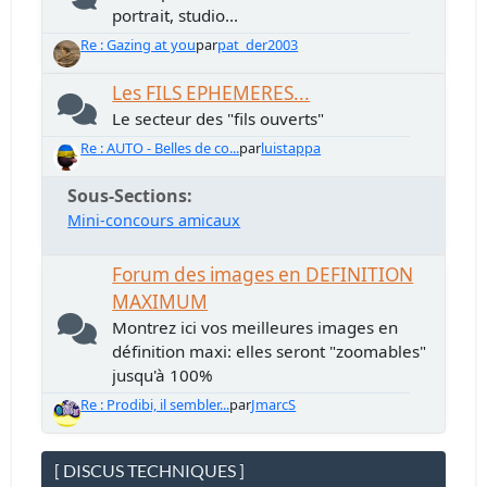
portrait, studio...
Re : Gazing at you
par
pat_der2003
Les FILS EPHEMERES...
Le secteur des "fils ouverts"
Re : AUTO - Belles de co...
par
luistappa
Sous-Sections
Mini-concours amicaux
Forum des images en DEFINITION
MAXIMUM
Montrez ici vos meilleures images en
définition maxi: elles seront "zoomables"
jusqu'à 100%
Re : Prodibi, il sembler...
par
JmarcS
[ DISCUS TECHNIQUES ]