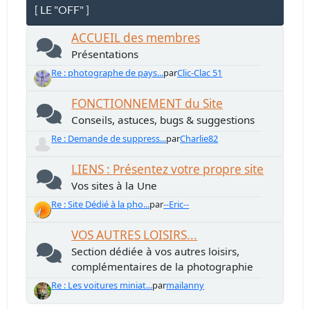
[ LE "OFF" ]
ACCUEIL des membres
Présentations
Re : photographe de pays...
par
Clic-Clac 51
FONCTIONNEMENT du Site
Conseils, astuces, bugs & suggestions
Re : Demande de suppress...
par
Charlie82
LIENS : Présentez votre propre site
Vos sites à la Une
Re : Site Dédié à la pho...
par
--Eric--
VOS AUTRES LOISIRS...
Section dédiée à vos autres loisirs,
complémentaires de la photographie
Re : Les voitures miniat...
par
mailanny