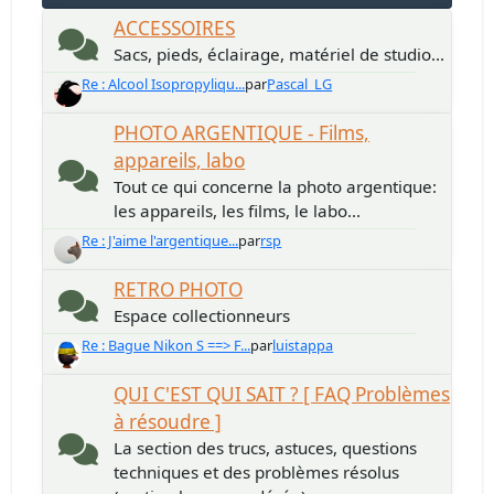
ACCESSOIRES
Sacs, pieds, éclairage, matériel de studio...
Re : Alcool Isopropyliqu...
par
Pascal_LG
PHOTO ARGENTIQUE - Films,
appareils, labo
Tout ce qui concerne la photo argentique:
les appareils, les films, le labo...
Re : J'aime l'argentique...
par
rsp
RETRO PHOTO
Espace collectionneurs
Re : Bague Nikon S ==> F...
par
luistappa
QUI C'EST QUI SAIT ? [ FAQ Problèmes
à résoudre ]
La section des trucs, astuces, questions
techniques et des problèmes résolus