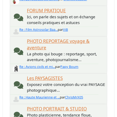
FORUM PRATIQUE
Ici, on parle des sujets et on échange
conseils pratiques et astuces
Re : Film Astrosolar Baa...
par
ViB
PHOTO REPORTAGE voyage &
aventure
La photo qui bouge : reportage, sport,
aventure, photojournalisme...
Re : Avions civils et mi...
par
Papy Boum
Les PAYSAGISTES
Exposez votre conception du vrai PAYSAGE
photographique...
Re : Haute Maurienne et ...
par
ChrisMrX05
PHOTO PORTRAIT & STUDIO
Photo plasticienne, tendance floue,