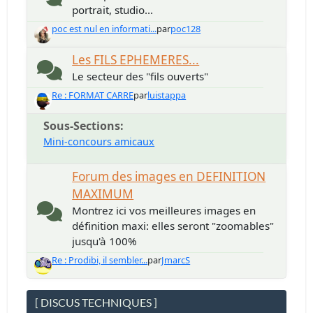
portrait, studio...
poc est nul en informati...
par
poc128
Les FILS EPHEMERES...
Le secteur des "fils ouverts"
Re : FORMAT CARRE
par
luistappa
Sous-Sections
Mini-concours amicaux
Forum des images en DEFINITION
MAXIMUM
Montrez ici vos meilleures images en
définition maxi: elles seront "zoomables"
jusqu'à 100%
Re : Prodibi, il sembler...
par
JmarcS
[ DISCUS TECHNIQUES ]