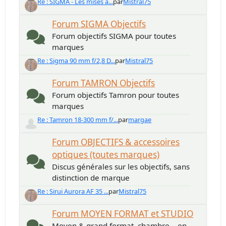
Re : SIGMA - Les mises à...
par
Mistral75
Forum SIGMA Objectifs
Forum objectifs SIGMA pour toutes
marques
Re : Sigma 90 mm f/2,8 D...
par
Mistral75
Forum TAMRON Objectifs
Forum objectifs Tamron pour toutes
marques
Re : Tamron 18-300 mm f/...
par
margae
Forum OBJECTIFS & accessoires
optiques (toutes marques)
Discus générales sur les objectifs, sans
distinction de marque
Re : Sirui Aurora AF 35 ...
par
Mistral75
Forum MOYEN FORMAT et STUDIO
Moyen & grand format, chambre... en