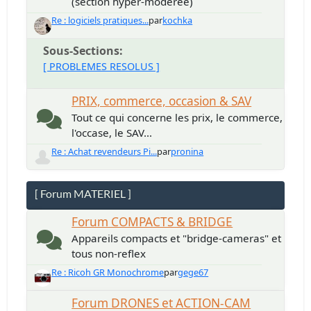
(section hyper-modérée)
Re : logiciels pratiques...
par
kochka
Sous-Sections
[ PROBLEMES RESOLUS ]
PRIX, commerce, occasion & SAV
Tout ce qui concerne les prix, le commerce,
l'occase, le SAV...
Re : Achat revendeurs Pi...
par
pronina
[ Forum MATERIEL ]
Forum COMPACTS & BRIDGE
Appareils compacts et "bridge-cameras" et
tous non-reflex
Re : Ricoh GR Monochrome
par
gege67
Forum DRONES et ACTION-CAM