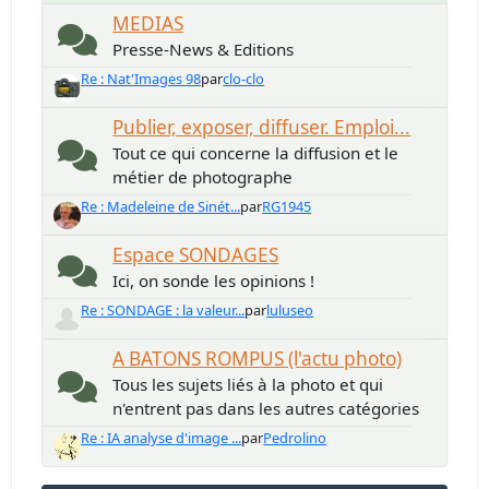
MEDIAS
Presse-News & Editions
Re : Nat'Images 98
par
clo-clo
Publier, exposer, diffuser. Emploi...
Tout ce qui concerne la diffusion et le
métier de photographe
Re : Madeleine de Sinét...
par
RG1945
Espace SONDAGES
Ici, on sonde les opinions !
Re : SONDAGE : la valeur...
par
luluseo
A BATONS ROMPUS (l'actu photo)
Tous les sujets liés à la photo et qui
n'entrent pas dans les autres catégories
Re : IA analyse d'image ...
par
Pedrolino