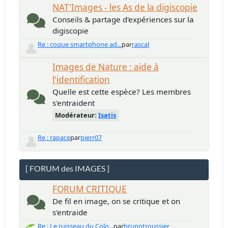
NAT'Images - les As de la digiscopie
Conseils & partage d'expériences sur la
digiscopie
Re : coque smartphone ad...
par
rascal
Images de Nature : aide à
l'identification
Quelle est cette espèce? Les membres
s'entraident
Modérateur:
Isatis
Re : rapace
par
pierr07
[ FORUM des IMAGES ]
FORUM CRITIQUE
De fil en image, on se critique et on
s'entraide
Re : Le ruisseau du Colo...
par
brunotroussier