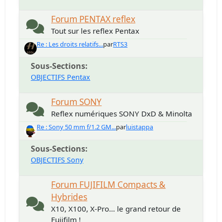
Forum PENTAX reflex
Tout sur les reflex Pentax
Re : Les droits relatifs...
par
RTS3
Sous-Sections
OBJECTIFS Pentax
Forum SONY
Reflex numériques SONY DxD & Minolta
Re : Sony 50 mm f/1.2 GM...
par
luistappa
Sous-Sections
OBJECTIFS Sony
Forum FUJIFILM Compacts &
Hybrides
X10, X100, X-Pro... le grand retour de
Fujifilm !