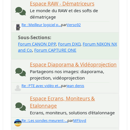
Espace RAW - Dématriceurs
Le monde du RAW et des softs de
dématriçage
Re : Meilleur logiciel p...
par
Verso92
Sous-Sections
Forum CANON DPP
Forum DXO
Forum NIKON NX
and Co
Forum CAPTURE ONE
Espace Diaporama & Vidéoprojection
Partageons nos images: diaporama,
projection, vidéoprojection
Re : PTE avec vidéo et...
par
jean denis
Espace Ecrans, Moniteurs &
Etalonnage
Ecrans, moniteurs, solutions d'étalonnage
Re : Les sondes meurent-...
par
MFloyd