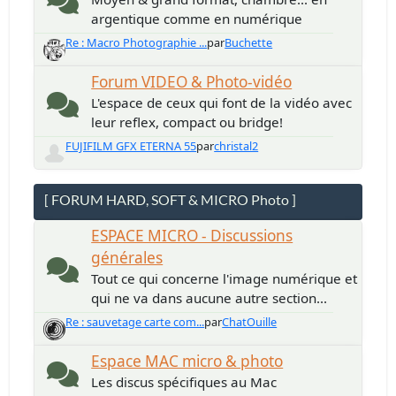
argentique comme en numérique
Re : Macro Photographie ...
par
Buchette
Forum VIDEO & Photo-vidéo
L'espace de ceux qui font de la vidéo avec
leur reflex, compact ou bridge!
FUJIFILM GFX ETERNA 55
par
christal2
[ FORUM HARD, SOFT & MICRO Photo ]
ESPACE MICRO - Discussions
générales
Tout ce qui concerne l'image numérique et
qui ne va dans aucune autre section...
Re : sauvetage carte com...
par
ChatOuille
Espace MAC micro & photo
Les discus spécifiques au Mac