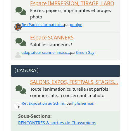
Espace IMPRESSION, TIRAGE, LABO
Encres, papiers, imprimantes et tirages
photo
Re : Papiers format rais...
par
poulpe
Espace SCANNERS
Salut les scanneurs !
adaptateur scanner imaco...
par
Simon Gay
[ L'AGORA ]
SALONS, EXPOS, FESTIVALS, STAGES...
Toute l'animation culturelle (et parfois
commerciale...) concernant la photo
Re : Exposition au Schmi...
par
flyfisherman
Sous-Sections
RENCONTRES & sorties de Chassimiens