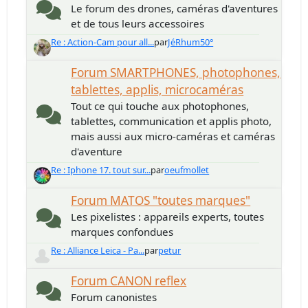
Le forum des drones, caméras d'aventures
et de tous leurs accessoires
Re : Action-Cam pour all...
par
JéRhum50°
Forum SMARTPHONES, photophones,
tablettes, applis, microcaméras
Tout ce qui touche aux photophones,
tablettes, communication et applis photo,
mais aussi aux micro-caméras et caméras
d'aventure
Re : Iphone 17. tout sur...
par
oeufmollet
Forum MATOS "toutes marques"
Les pixelistes : appareils experts, toutes
marques confondues
Re : Alliance Leica - Pa...
par
petur
Forum CANON reflex
Forum canonistes