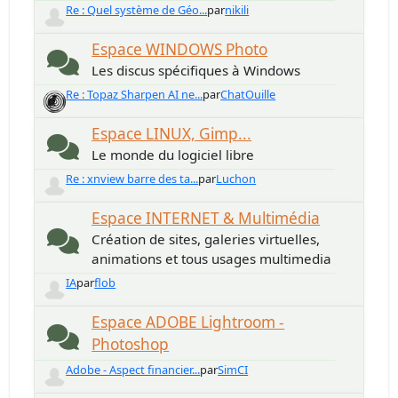
Re : Quel système de Géo...
par
nikili
Espace WINDOWS Photo
Les discus spécifiques à Windows
Re : Topaz Sharpen AI ne...
par
ChatOuille
Espace LINUX, Gimp...
Le monde du logiciel libre
Re : xnview barre des ta...
par
Luchon
Espace INTERNET & Multimédia
Création de sites, galeries virtuelles,
animations et tous usages multimedia
IA
par
flob
Espace ADOBE Lightroom -
Photoshop
Adobe - Aspect financier...
par
SimCI