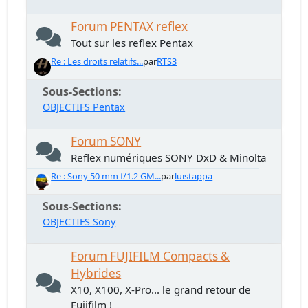
Forum PENTAX reflex
Tout sur les reflex Pentax
Re : Les droits relatifs...
par
RTS3
Sous-Sections
OBJECTIFS Pentax
Forum SONY
Reflex numériques SONY DxD & Minolta
Re : Sony 50 mm f/1.2 GM...
par
luistappa
Sous-Sections
OBJECTIFS Sony
Forum FUJIFILM Compacts &
Hybrides
X10, X100, X-Pro... le grand retour de
Fujifilm !