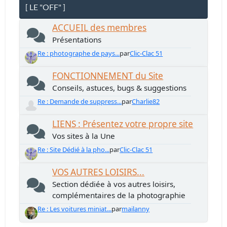
[ LE "OFF" ]
ACCUEIL des membres
Présentations
Re : photographe de pays...
par
Clic-Clac 51
FONCTIONNEMENT du Site
Conseils, astuces, bugs & suggestions
Re : Demande de suppress...
par
Charlie82
LIENS : Présentez votre propre site
Vos sites à la Une
Re : Site Dédié à la pho...
par
Clic-Clac 51
VOS AUTRES LOISIRS...
Section dédiée à vos autres loisirs,
complémentaires de la photographie
Re : Les voitures miniat...
par
mailanny