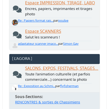
Espace IMPRESSION, TIRAGE, LABO
Encres, papiers, imprimantes et tirages
photo
Re : Papiers format rais...
par
poulpe
Espace SCANNERS
Salut les scanneurs !
adaptateur scanner imaco...
par
Simon Gay
[ L'AGORA ]
SALONS, EXPOS, FESTIVALS, STAGES...
Toute l'animation culturelle (et parfois
commerciale...) concernant la photo
Re : Exposition au Schmi...
par
flyfisherman
Sous-Sections
RENCONTRES & sorties de Chassimiens