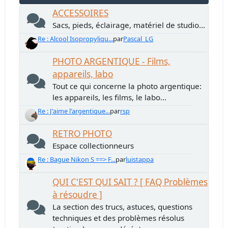
ACCESSOIRES
Sacs, pieds, éclairage, matériel de studio...
Re : Alcool Isopropyliqu...
par
Pascal_LG
PHOTO ARGENTIQUE - Films,
appareils, labo
Tout ce qui concerne la photo argentique:
les appareils, les films, le labo...
Re : J'aime l'argentique...
par
rsp
RETRO PHOTO
Espace collectionneurs
Re : Bague Nikon S ==> F...
par
luistappa
QUI C'EST QUI SAIT ? [ FAQ Problèmes
à résoudre ]
La section des trucs, astuces, questions
techniques et des problèmes résolus