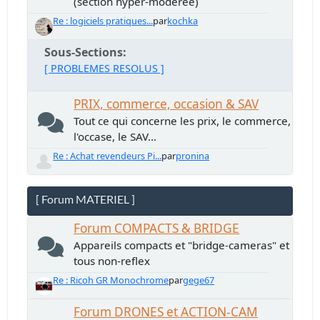
(section hyper-modérée)
Re : logiciels pratiques...
par
kochka
Sous-Sections
[ PROBLEMES RESOLUS ]
PRIX, commerce, occasion & SAV
Tout ce qui concerne les prix, le commerce,
l'occase, le SAV...
Re : Achat revendeurs Pi...
par
pronina
[ Forum MATERIEL ]
Forum COMPACTS & BRIDGE
Appareils compacts et "bridge-cameras" et
tous non-reflex
Re : Ricoh GR Monochrome
par
gege67
Forum DRONES et ACTION-CAM