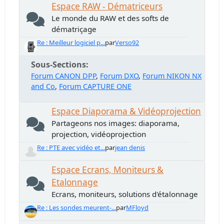
Espace RAW - Dématriceurs
Le monde du RAW et des softs de
dématriçage
Re : Meilleur logiciel p...
par
Verso92
Sous-Sections
Forum CANON DPP
Forum DXO
Forum NIKON NX
and Co
Forum CAPTURE ONE
Espace Diaporama & Vidéoprojection
Partageons nos images: diaporama,
projection, vidéoprojection
Re : PTE avec vidéo et...
par
jean denis
Espace Ecrans, Moniteurs &
Etalonnage
Ecrans, moniteurs, solutions d'étalonnage
Re : Les sondes meurent-...
par
MFloyd