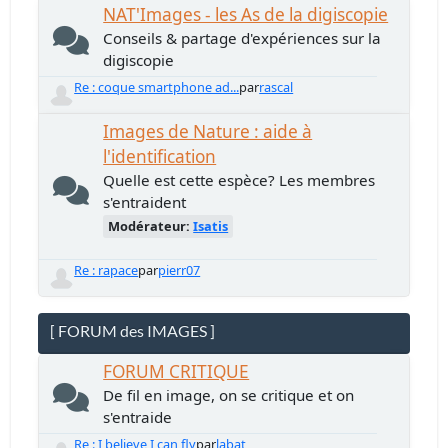
NAT'Images - les As de la digiscopie
Conseils & partage d'expériences sur la
digiscopie
Re : coque smartphone ad...
par
rascal
Images de Nature : aide à
l'identification
Quelle est cette espèce? Les membres
s'entraident
Modérateur:
Isatis
Re : rapace
par
pierr07
[ FORUM des IMAGES ]
FORUM CRITIQUE
De fil en image, on se critique et on
s'entraide
Re : I believe I can fly
par
labat