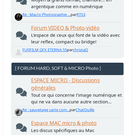
argentique comme en numérique
Re : Macro Photographie ...
par
RTS3
Forum VIDEO & Photo-vidéo
L'espace de ceux qui font de la vidéo avec
leur reflex, compact ou bridge!
FUJIFILM GFX ETERNA 55
par
christal2
[ FORUM HARD, SOFT & MICRO Photo ]
ESPACE MICRO - Discussions
générales
Tout ce qui concerne l'image numérique et
qui ne va dans aucune autre section...
Re : sauvetage carte com...
par
ChatOuille
Espace MAC micro & photo
Les discus spécifiques au Mac