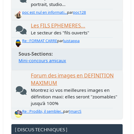
portrait, studio...
poc est nul en informati...
par
poc128
Les FILS EPHEMERES...
Le secteur des "fils ouverts"
Re : FORMAT CARRE
par
luistappa
Sous-Sections
Mini-concours amicaux
Forum des images en DEFINITION
MAXIMUM
Montrez ici vos meilleures images en
définition maxi: elles seront "zoomables"
jusqu'à 100%
Re : Prodibi, il sembler...
par
JmarcS
[ DISCUS TECHNIQUES ]