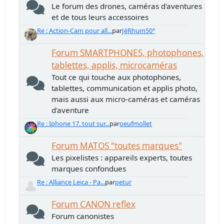
Le forum des drones, caméras d'aventures
et de tous leurs accessoires
Re : Action-Cam pour all...
par
JéRhum50°
Forum SMARTPHONES, photophones,
tablettes, applis, microcaméras
Tout ce qui touche aux photophones,
tablettes, communication et applis photo,
mais aussi aux micro-caméras et caméras
d'aventure
Re : Iphone 17. tout sur...
par
oeufmollet
Forum MATOS "toutes marques"
Les pixelistes : appareils experts, toutes
marques confondues
Re : Alliance Leica - Pa...
par
petur
Forum CANON reflex
Forum canonistes