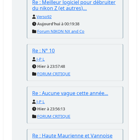
Re : Meilleur logiciel pour débruiter
du nikon Z (et autres)…
Verso92
Aujourd'hui
à 00:19:38
Forum NIKON NX and Co
Re : N° 10
J-P L
Hier
à 23:57:48
FORUM CRITIQUE
Re : Aucune vague cette année...
J-P L
Hier
à 23:56:13
FORUM CRITIQUE
Re : Haute Maurienne et Vannoise