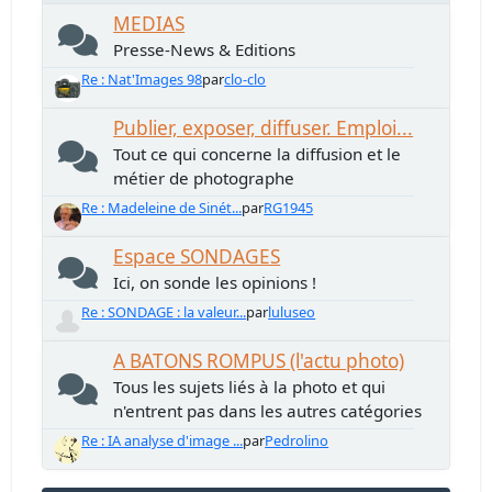
MEDIAS
Presse-News & Editions
Re : Nat'Images 98
par
clo-clo
Publier, exposer, diffuser. Emploi...
Tout ce qui concerne la diffusion et le
métier de photographe
Re : Madeleine de Sinét...
par
RG1945
Espace SONDAGES
Ici, on sonde les opinions !
Re : SONDAGE : la valeur...
par
luluseo
A BATONS ROMPUS (l'actu photo)
Tous les sujets liés à la photo et qui
n'entrent pas dans les autres catégories
Re : IA analyse d'image ...
par
Pedrolino