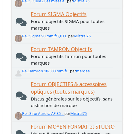
Re : SIGMA - Les mises à...
par
Mistral75
Forum SIGMA Objectifs
Forum objectifs SIGMA pour toutes
marques
Re : Sigma 90 mm f/2,8 D...
par
Mistral75
Forum TAMRON Objectifs
Forum objectifs Tamron pour toutes
marques
Re : Tamron 18-300 mm f/...
par
margae
Forum OBJECTIFS & accessoires
optiques (toutes marques)
Discus générales sur les objectifs, sans
distinction de marque
Re : Sirui Aurora AF 35 ...
par
Mistral75
Forum MOYEN FORMAT et STUDIO
Moyen & grand format, chambre... en