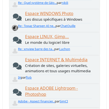
Re : Quel système de Géo...
par
nikili
Espace WINDOWS Photo
Les discus spécifiques à Windows
Re : Topaz Sharpen AI ne...
par
ChatOuille
Espace LINUX, Gimp...
Le monde du logiciel libre
Re : xnview barre des ta...
par
Luchon
Espace INTERNET & Multimédia
Création de sites, galeries virtuelles,
animations et tous usages multimedia
IA
par
flob
Espace ADOBE Lightroom -
Photoshop
Adobe - Aspect financier...
par
SimCI