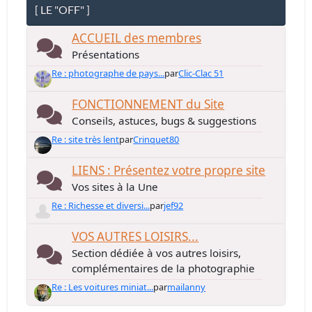
[ LE "OFF" ]
ACCUEIL des membres
Présentations
Re : photographe de pays...
par
Clic-Clac 51
FONCTIONNEMENT du Site
Conseils, astuces, bugs & suggestions
Re : site très lent
par
Crinquet80
LIENS : Présentez votre propre site
Vos sites à la Une
Re : Richesse et diversi...
par
jef92
VOS AUTRES LOISIRS...
Section dédiée à vos autres loisirs,
complémentaires de la photographie
Re : Les voitures miniat...
par
mailanny