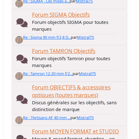
Re : SIGMA - Les mises à...
par
Mistral75
Forum SIGMA Objectifs
Forum objectifs SIGMA pour toutes
marques
Re : Sigma 90 mm f/2,8 D...
par
Mistral75
Forum TAMRON Objectifs
Forum objectifs Tamron pour toutes
marques
Re : Tamron 12-20 mm f/2...
par
Mistral75
Forum OBJECTIFS & accessoires
optiques (toutes marques)
Discus générales sur les objectifs, sans
distinction de marque
Re : 7Artisans AF 40 mm ...
par
Mistral75
Forum MOYEN FORMAT et STUDIO
Moyen & grand format, chambre... en