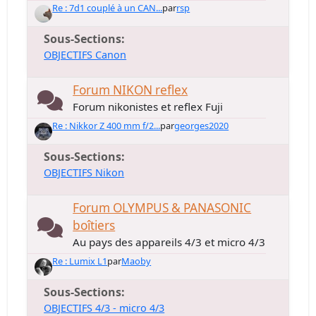
Re : 7d1 couplé à un CAN...
par
rsp
Sous-Sections
OBJECTIFS Canon
Forum NIKON reflex
Forum nikonistes et reflex Fuji
Re : Nikkor Z 400 mm f/2...
par
georges2020
Sous-Sections
OBJECTIFS Nikon
Forum OLYMPUS & PANASONIC
boîtiers
Au pays des appareils 4/3 et micro 4/3
Re : Lumix L1
par
Maoby
Sous-Sections
OBJECTIFS 4/3 - micro 4/3