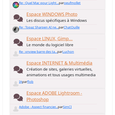
Re : Quel Mac pour Light...
par
oeufmollet
Espace WINDOWS Photo
Les discus spécifiques à Windows
Re : Topaz Sharpen AI ne...
par
ChatOuille
Espace LINUX, Gimp...
Le monde du logiciel libre
Re : xnview barre des ta...
par
Luchon
Espace INTERNET & Multimédia
Création de sites, galeries virtuelles,
animations et tous usages multimedia
IA
par
flob
Espace ADOBE Lightroom -
Photoshop
Adobe - Aspect financier...
par
SimCI