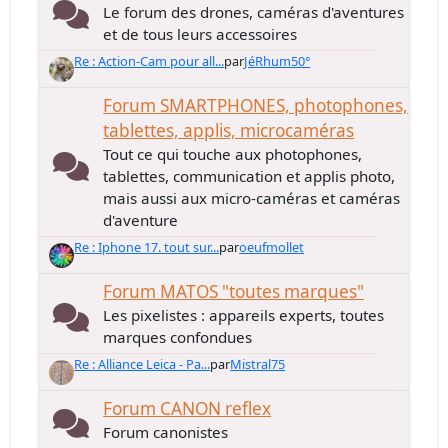
Le forum des drones, caméras d'aventures
et de tous leurs accessoires
Re : Action-Cam pour all...
par
JéRhum50°
Forum SMARTPHONES, photophones,
tablettes, applis, microcaméras
Tout ce qui touche aux photophones,
tablettes, communication et applis photo,
mais aussi aux micro-caméras et caméras
d'aventure
Re : Iphone 17. tout sur...
par
oeufmollet
Forum MATOS "toutes marques"
Les pixelistes : appareils experts, toutes
marques confondues
Re : Alliance Leica - Pa...
par
Mistral75
Forum CANON reflex
Forum canonistes