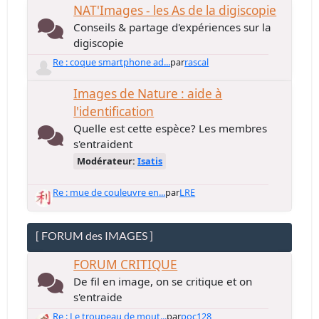
NAT'Images - les As de la digiscopie
Conseils & partage d'expériences sur la
digiscopie
Re : coque smartphone ad...
par
rascal
Images de Nature : aide à
l'identification
Quelle est cette espèce? Les membres
s'entraident
Modérateur:
Isatis
Re : mue de couleuvre en...
par
LRE
[ FORUM des IMAGES ]
FORUM CRITIQUE
De fil en image, on se critique et on
s'entraide
Re : Le troupeau de mout...
par
poc128