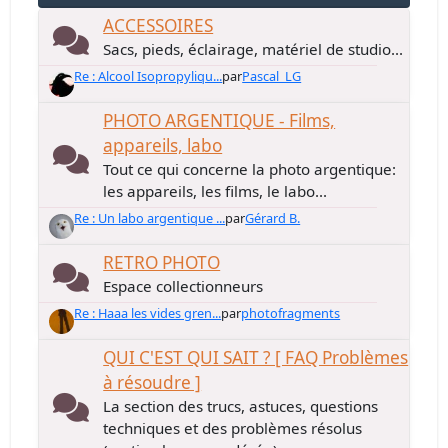
ACCESSOIRES
Sacs, pieds, éclairage, matériel de studio...
Re : Alcool Isopropyliqu...
par
Pascal_LG
PHOTO ARGENTIQUE - Films,
appareils, labo
Tout ce qui concerne la photo argentique:
les appareils, les films, le labo...
Re : Un labo argentique ...
par
Gérard B.
RETRO PHOTO
Espace collectionneurs
Re : Haaa les vides gren...
par
photofragments
QUI C'EST QUI SAIT ? [ FAQ Problèmes
à résoudre ]
La section des trucs, astuces, questions
techniques et des problèmes résolus