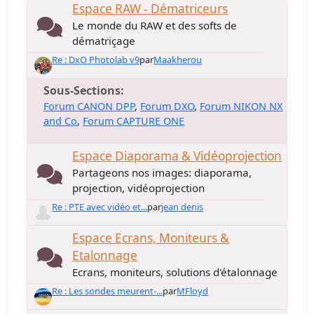
Espace RAW - Dématriceurs
Le monde du RAW et des softs de
dématriçage
Re : DxO Photolab v9
par
Maakherou
Sous-Sections
Forum CANON DPP
Forum DXO
Forum NIKON NX
and Co
Forum CAPTURE ONE
Espace Diaporama & Vidéoprojection
Partageons nos images: diaporama,
projection, vidéoprojection
Re : PTE avec vidéo et...
par
jean denis
Espace Ecrans, Moniteurs &
Etalonnage
Ecrans, moniteurs, solutions d'étalonnage
Re : Les sondes meurent-...
par
MFloyd