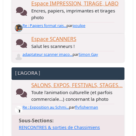
Espace IMPRESSION, TIRAGE, LABO
Encres, papiers, imprimantes et tirages
photo
Re : Papiers format rais...
par
poulpe
Espace SCANNERS
Salut les scanneurs !
adaptateur scanner imaco...
par
Simon Gay
[ L'AGORA ]
SALONS, EXPOS, FESTIVALS, STAGES...
Toute l'animation culturelle (et parfois
commerciale...) concernant la photo
Re : Exposition au Schmi...
par
flyfisherman
Sous-Sections
RENCONTRES & sorties de Chassimiens