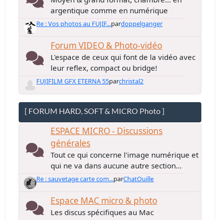
argentique comme en numérique
Re : Vos photos au FUJIF...
par
doppelganger
Forum VIDEO & Photo-vidéo
L'espace de ceux qui font de la vidéo avec
leur reflex, compact ou bridge!
FUJIFILM GFX ETERNA 55
par
christal2
[ FORUM HARD, SOFT & MICRO Photo ]
ESPACE MICRO - Discussions
générales
Tout ce qui concerne l'image numérique et
qui ne va dans aucune autre section...
Re : sauvetage carte com...
par
ChatOuille
Espace MAC micro & photo
Les discus spécifiques au Mac