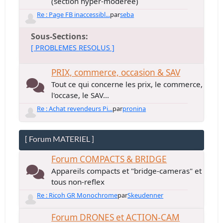
(section hyper-modérée)
Re : Page FB inaccessibl...
par
seba
Sous-Sections
[ PROBLEMES RESOLUS ]
PRIX, commerce, occasion & SAV
Tout ce qui concerne les prix, le commerce,
l'occase, le SAV...
Re : Achat revendeurs Pi...
par
pronina
[ Forum MATERIEL ]
Forum COMPACTS & BRIDGE
Appareils compacts et "bridge-cameras" et
tous non-reflex
Re : Ricoh GR Monochrome
par
Skeudenner
Forum DRONES et ACTION-CAM