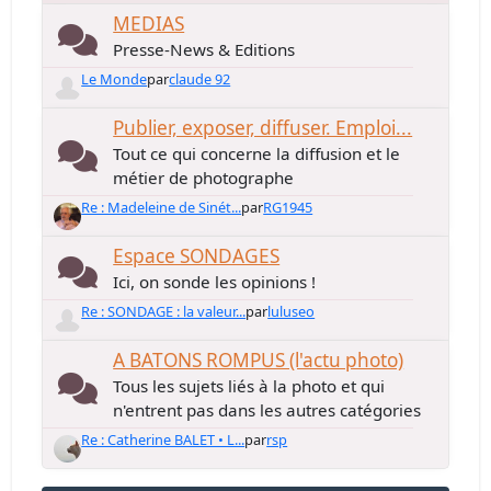
MEDIAS
Presse-News & Editions
Le Monde
par
claude 92
Publier, exposer, diffuser. Emploi...
Tout ce qui concerne la diffusion et le
métier de photographe
Re : Madeleine de Sinét...
par
RG1945
Espace SONDAGES
Ici, on sonde les opinions !
Re : SONDAGE : la valeur...
par
luluseo
A BATONS ROMPUS (l'actu photo)
Tous les sujets liés à la photo et qui
n'entrent pas dans les autres catégories
Re : Catherine BALET • L...
par
rsp