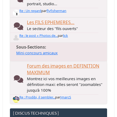
portrait, studio...
Re : Un regard
par
flyfisherman
Les FILS EPHEMERES...
Le secteur des "fils ouverts"
Re : le post « Photos de...
par
lick
Sous-Sections
Mini-concours amicaux
Forum des images en DEFINITION
MAXIMUM
Montrez ici vos meilleures images en
définition maxi: elles seront "zoomables"
jusqu'à 100%
Re : Prodibi, il sembler...
par
JmarcS
[ DISCUS TECHNIQUES ]