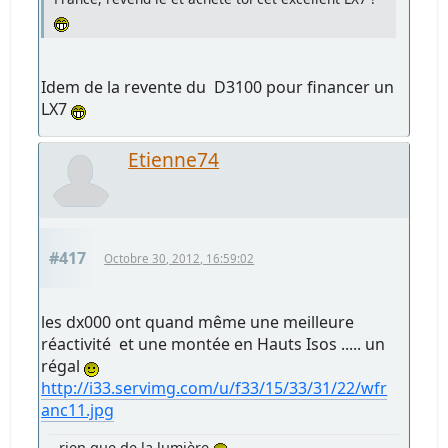
Idem de la revente du D3100 pour financer un
LX7
Etienne74
#417
Octobre 30, 2012, 16:59:02
les dx000 ont quand même une meilleure
réactivité et une montée en Hauts Isos ..... un
régal
http://i33.servimg.com/u/f33/15/33/31/22/wfr
anc11.jpg
rien que de la lumière