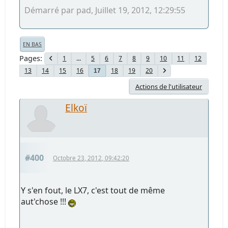
Démarré par pad, Juillet 19, 2012, 12:29:55
EN BAS
Pages
1
...
5
6
7
8
9
10
11
12
13
14
15
16
18
19
20
17
Actions de l'utilisateur
Elkoï
#400
Octobre 23, 2012, 09:42:20
Y s'en fout, le LX7, c'est tout de même
aut'chose !!!