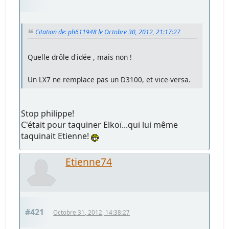
Citation de: ph611948 le Octobre 30, 2012, 21:17:27
Quelle drôle d'idée , mais non !
Un LX7 ne remplace pas un D3100, et vice-versa.
Stop philippe!
C'était pour taquiner Elkoï...qui lui même
taquinait Etienne!
Etienne74
#421
Octobre 31, 2012, 14:38:27