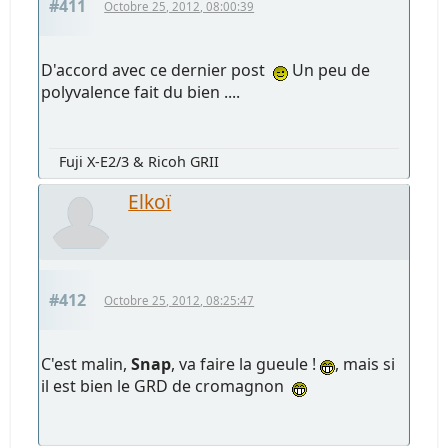
#411
Octobre 25, 2012, 08:00:39
D'accord avec ce dernier post
Un peu de
polyvalence fait du bien ....
Fuji X-E2/3 & Ricoh GRII
Elkoï
#412
Octobre 25, 2012, 08:25:47
C'est malin,
Snap
, va faire la gueule !
, mais si
il est bien le GRD de cromagnon