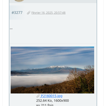
#3277
Février 16, 2025, 20:57:48
...
P2160015.jpg
252.64 Ko, 1600x900
vu 211 fois