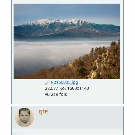
P2160005.jpg
282.77 Ko, 1600x1143
vu 219 fois
rjte