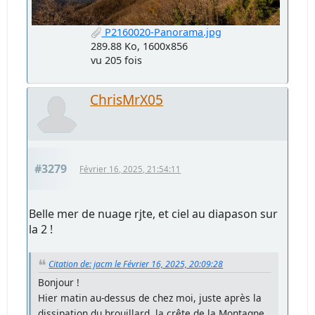
P2160020-Panorama.jpg
289.88 Ko, 1600x856
vu 205 fois
ChrisMrX05
#3279
Février 16, 2025, 21:54:11
Belle mer de nuage rjte, et ciel au diapason sur
la 2 !
Citation de: jacm le Février 16, 2025, 20:09:28
Bonjour !
Hier matin au-dessus de chez moi, juste après la
dissipation du brouillard, la crête de la Montagne