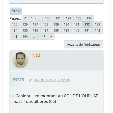
EN BAS
Pages
1
...
120
121
122
123
124
125
126
127
128
129
130
131
133
132
134
135
136
137
138
139
140
141
142
143
144
...
147
Actions de l'utilisateur
rjte
#3275
Février 16, 2025, 20:55:05
Le Canigou , en montant au COL DE L'OUILLAT
, massif des albères (66)