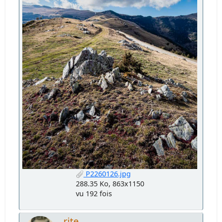
P2260126.jpg
288.35 Ko, 863x1150
vu 192 fois
rjte