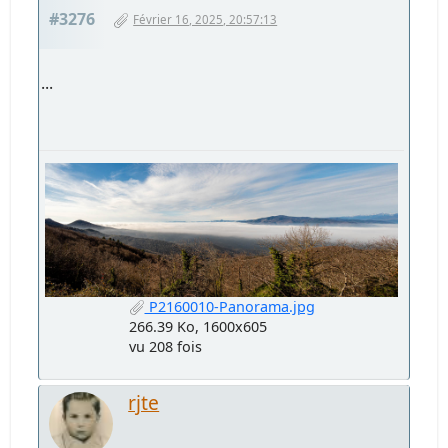
#3276
Février 16, 2025, 20:57:13
...
P2160010-Panorama.jpg
266.39 Ko, 1600x605
vu 208 fois
rjte