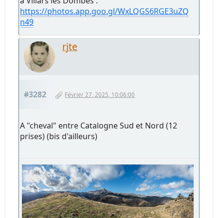
à Villars les Dombes :
https://photos.app.goo.gl/WxLQGS6RGE3uZQ
n49
rjte
#3282
Février 27, 2025, 10:06:00
A "cheval" entre Catalogne Sud et Nord (12
prises) (bis d'ailleurs)