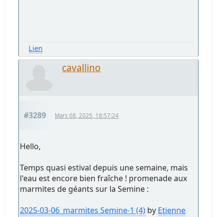
Lien
cavallino
#3289
Mars 08, 2025, 18:57:24
Hello,
Temps quasi estival depuis une semaine, mais
l'eau est encore bien fraîche ! promenade aux
marmites de géants sur la Semine :
2025-03-06_marmites Semine-1 (4)
by
Etienne