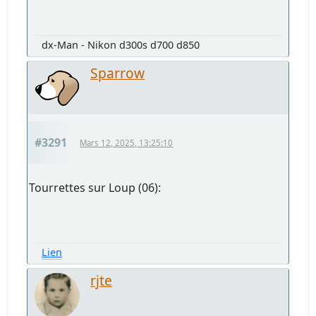
dx-Man - Nikon d300s d700 d850
Sparrow
#3291
Mars 12, 2025, 13:25:10
Tourrettes sur Loup (06):
Lien
rjte