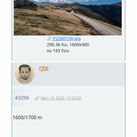
P2260104.jpg
290.36 Ko, 1600x900
vu 193 fois
rjte
#3296
Mars 16, 2025, 15:32:03
1600/1700 m