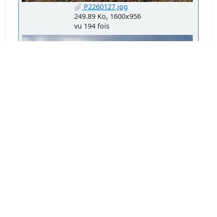
P2260127.jpg
249.89 Ko, 1600x956
vu 194 fois
P2260143.jpg
286.69 Ko, 1600x1067
vu 196 fois
Sparrow