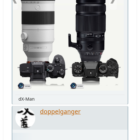
dX-Man
doppelganger