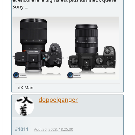
et encore là le Sigma est plus lumineux que le
Sony ...
dX-Man
doppelganger
#1011
Août 20, 2023, 18:25:30