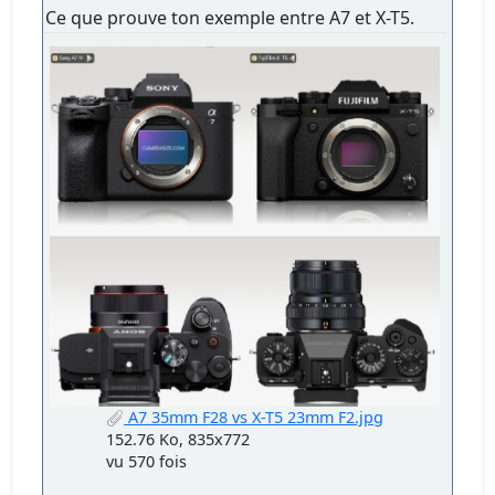
Ce que prouve ton exemple entre A7 et X-T5.
A7 35mm F28 vs X-T5 23mm F2.jpg
152.76 Ko, 835x772
vu 570 fois