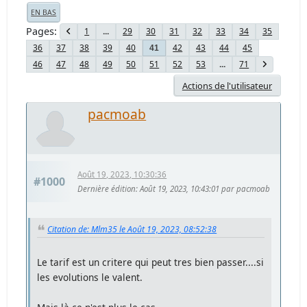
EN BAS
Pages
1
...
29
30
31
32
33
34
35
36
37
38
39
40
42
43
44
45
41
46
47
48
49
50
51
52
53
...
71
Actions de l'utilisateur
pacmoab
Août 19, 2023, 10:30:36
#1000
Dernière édition
: Août 19, 2023, 10:43:01 par pacmoab
Citation de: Mlm35 le Août 19, 2023, 08:52:38
Le tarif est un critere qui peut tres bien passer....si
les evolutions le valent.