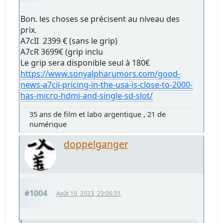
Bon. les choses se précisent au niveau des
prix.
A7cII 2399 € (sans le grip)
A7cR 3699€ (grip inclu
Le grip sera disponible seul à 180€
https://www.sonyalpharumors.com/good-
news-a7cii-pricing-in-the-usa-is-close-to-2000-
has-micro-hdmi-and-single-sd-slot/
35 ans de film et labo argentique , 21 de
numérique
doppelganger
#1004
Août 19, 2023, 23:06:31