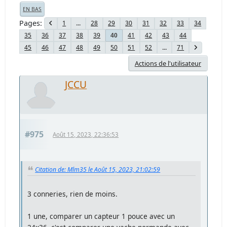
EN BAS
Pages
1
...
28
29
30
31
32
33
34
35
36
37
38
39
41
42
43
44
40
45
46
47
48
49
50
51
52
...
71
Actions de l'utilisateur
JCCU
#975
Août 15, 2023, 22:36:53
Citation de: Mlm35 le Août 15, 2023, 21:02:59
3 conneries, rien de moins.
1 une, comparer un capteur 1 pouce avec un