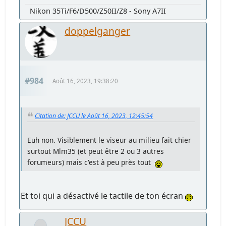
Nikon 35Ti/F6/D500/Z50II/Z8 - Sony A7II
doppelganger
#984
Août 16, 2023, 19:38:20
Citation de: JCCU le Août 16, 2023, 12:45:54
Euh non. Visiblement le viseur au milieu fait chier
surtout Mlm35 (et peut être 2 ou 3 autres
forumeurs) mais c'est à peu près tout
Et toi qui a désactivé le tactile de ton écran
JCCU