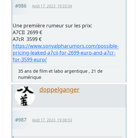
#986
Août 17, 2023, 19:33:34
Une première rumeur sur les prix:
A7CII 2699 €
A7cR 3599 €
https://www.sonyalpharumors.com/possible-
pricing-leaked-a7cii-for-2699-euro-and-a7cr-
for-3599-euro/
35 ans de film et labo argentique , 21 de
numérique
doppelganger
#987
Août 17, 2023, 19:38:53