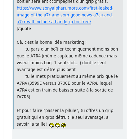
boitier seraient ccompagnés d'un grip gratis.
https://www.sonyalpharumors.com/first-leaked-
image-of-the-a7r-and-som-good-news-a7cii-and-
a7cr-will-include-a-handgrip-for-free/
[/quote
Cà, c'est la bonne idée marketing :
tu pars d'un boîtier techniquement moins bon
que le A7R4 (même capteur, même cadence mais
viseur moins bon, 1 seul slot....) dont le seul
avantage est d'être plus petit
tu le mets pratiquement au même prix que le
A7R4 (3599E versus 3700E pour le A7R4, lequel
A7R4 est en train de baisser suite à la sortie de
l'A7R5)
Et pour faire "passer la pilule", tu offres un grip
gratuit qui en gros détruit le seul avantage, à
savoir la taille!