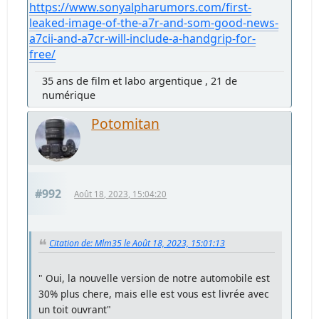
https://www.sonyalpharumors.com/first-
leaked-image-of-the-a7r-and-som-good-news-
a7cii-and-a7cr-will-include-a-handgrip-for-
free/
35 ans de film et labo argentique , 21 de
numérique
Potomitan
#992
Août 18, 2023, 15:04:20
Citation de: Mlm35 le Août 18, 2023, 15:01:13
" Oui, la nouvelle version de notre automobile est
30% plus chere, mais elle est vous est livrée avec
un toit ouvrant"