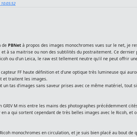
, 10:05:52
on de
PBNet
à propos des images monochromes vues sur le net, je re
 et à sa maitrise ou non des subtilités du postraitement. Ce dernier 
Ricoh ou d'un Leica, le raw est tellement neutre qu'il ne peut offrir 
capteur FF haute définition et d'une optique très lumineuse qui auron
t et traitent les images.
ut un tas d'images sans saveur prises avec ce même matériel, tout si
un GRIV M mis entre les mains des photographes précédemment cités s
y en a qui sortent cependant de très belles images avec le Ricoh, et 
 Ricoh monochromes en circulation, et je suis bien placé au bout de 