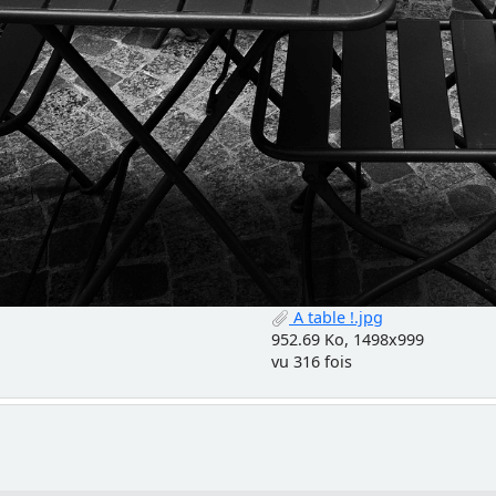
A table !.jpg
952.69 Ko, 1498x999
vu 316 fois