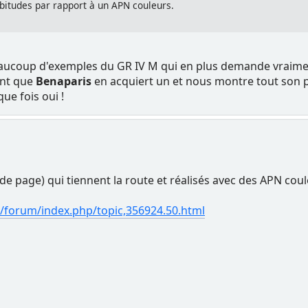
itudes par rapport à un APN couleurs.
s beaucoup d'exemples du GR IV M qui en plus demande vraim
ant que
Benaparis
en acquiert un et nous montre tout son p
e fois oui !
 de page) qui tiennent la route et réalisés avec des APN coul
forum/index.php/topic,356924.50.html