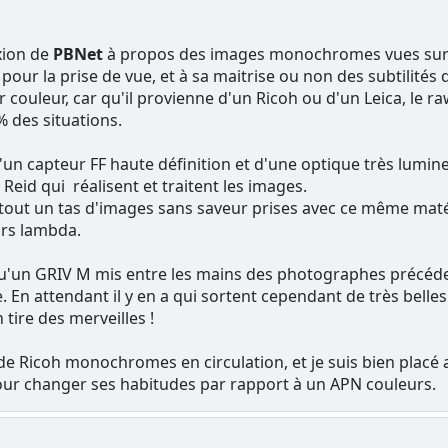
exion de
PBNet
à propos des images monochromes vues sur le
our la prise de vue, et à sa maitrise ou non des subtilités
 couleur, car qu'il provienne d'un Ricoh ou d'un Leica, le ra
 des situations.
un capteur FF haute définition et d'une optique très lumine
 Reid qui réalisent et traitent les images.
 tout un tas d'images sans saveur prises avec ce même matér
eurs lambda.
qu'un GRIV M mis entre les mains des photographes précéd
e. En attendant il y en a qui sortent cependant de très belle
tire des merveilles !
 de Ricoh monochromes en circulation, et je suis bien placé 
ur changer ses habitudes par rapport à un APN couleurs.