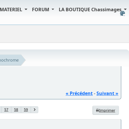
MATERIEL
FORUM
LA BOUTIQUE Chassimages
nochrome
« Précédent
-
Suivant »
57
58
59
Imprimer