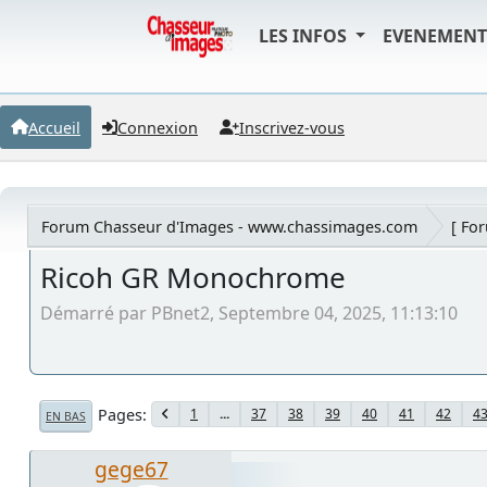
LES INFOS
EVENEMEN
Accueil
Connexion
Inscrivez-vous
Forum Chasseur d'Images - www.chassimages.com
[ Fo
Ricoh GR Monochrome
Démarré par PBnet2, Septembre 04, 2025, 11:13:10
Pages
1
...
37
38
39
40
41
42
4
EN BAS
gege67