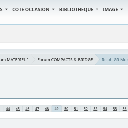
TS
COTE OCCASION
BIBLIOTHEQUE
IMAGE
rum MATERIEL ]
Forum COMPACTS & BRIDGE
Ricoh GR Mo
3
44
45
46
47
48
50
51
52
53
54
55
56
49