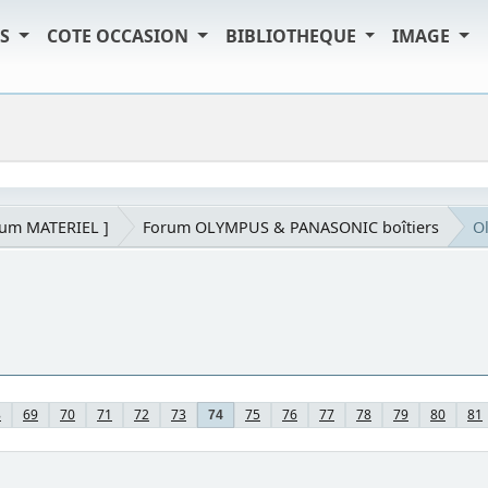
TS
COTE OCCASION
BIBLIOTHEQUE
IMAGE
rum MATERIEL ]
Forum OLYMPUS & PANASONIC boîtiers
O
8
69
70
71
72
73
75
76
77
78
79
80
81
74