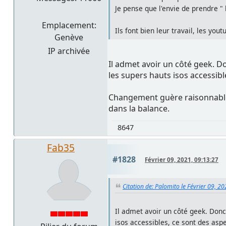
Je pense que l'envie de prendre " l
Emplacement:
Ils font bien leur travail, les yout
Genève
IP archivée
Il admet avoir un côté geek. Don
les supers hauts isos accessib
Changement guère raisonnable a
dans la balance.
8647
Fab35
#1828
Février 09, 2021, 09:13:27
Citation de: Palomito le Février 09, 2
Il admet avoir un côté geek. Donc 
isos accessibles, ce sont des asp