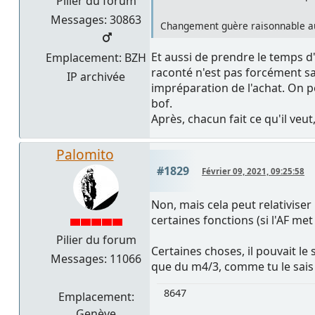
Pilier du forum
Messages: 30863
Changement guère raisonnable au f
Et aussi de prendre le temps d
Emplacement: BZH
raconté n'est pas forcément sa
IP archivée
impréparation de l'achat. On pe
bof.
Après, chacun fait ce qu'il veu
Palomito
#1829
Février 09, 2021, 09:25:58
Non, mais cela peut relativiser
certaines fonctions (si l'AF met
Pilier du forum
Certaines choses, il pouvait le s
Messages: 11066
que du m4/3, comme tu le sais 
8647
Emplacement:
Genève