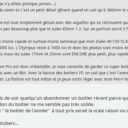
e n´y allais presque jamais...)
du zoom et c´est un petit détail gênant quand on sait qu´à 360mm 
 est tout simplement génial avec des aiguilles qui se retrouvent qua
pas beaucoup plus que le zuiko 45mm 1.2. Sur un portrait serré il fau
moins rapide et surtout moins lumineux que mon Zuiko 40-150 f2.8. 
000 iso. L´Olympus reste à 1600 iso et donc les photos sont moins br
s mais les zuiko 17mm et 25mm sont ENCORE plus petit, plus rapid
Pro est donc imbattable. Je vous conseille de garder ce super boiti
avec un R6ii. Avec la baisse des boitiers FF, on sait que c´est l´aveni
ir. La finition est tout métal et je peux sortir léger avec mon Pen-F b
is de voir quelqu'un abandonner un boitier récent parce qu
on du boitier ne me semble pas très solide.
" le boitier de l'année" à tout prix serait la vraie raison ou
utubers...