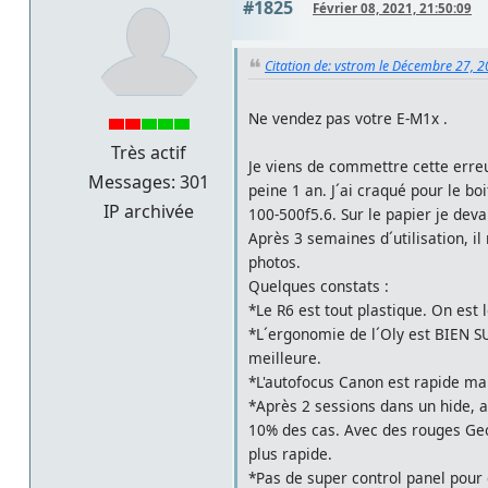
#1825
Février 08, 2021, 21:50:09
Citation de: vstrom le Décembre 27, 2
Ne vendez pas votre E-M1x .
Très actif
Je viens de commettre cette erre
Messages: 301
peine 1 an. J´ai craqué pour le b
IP archivée
100-500f5.6. Sur le papier je dev
Après 3 semaines d´utilisation, 
photos.
Quelques constats :
*Le R6 est tout plastique. On est
*L´ergonomie de l´Oly est BIEN SU
meilleure.
*L'autofocus Canon est rapide ma
*Après 2 sessions dans un hide, av
10% des cas. Avec des rouges Geo
plus rapide.
*Pas de super control panel pour