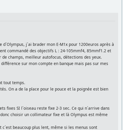
nte d´Olympus, j´ai brader mon E-M1x pour 1200euros après à
ectement commandé des objectifs L : 24-105mmf4, 85mmf1.2 et
r de champs, meilleur autofocus, détections des yeux.
une différence sur mon compte en banque mais pas sur mes
nt tout temps.
és. On a de la place pour le pouce et la poignée est bien
 fixes SI l´oiseau reste fixe 2-3 sec. Ce qui n´arrive dans
 donc choisir un collimateur fixe et là Olympus est même
t c´est beaucoup plus lent, même si les menus sont