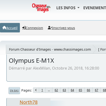
LES INFOS
EVENEMEN
Accueil
Connexion
Inscrivez-vous
Forum Chasseur d'Images - www.chassimages.com
[ Fo
Olympus E-M1X
Démarré par AlexMilan, Octobre 26, 2018, 16:28:00
Pages
1
...
62
63
64
65
66
67
6
EN BAS
North78