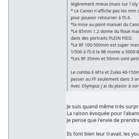
légèrement mieux (mais sur l´oly j
* Le Canon n´affiche pas les mm 
pour pouvoir retourner à f5.6.
*la mise au point manuel du Canon
*Le 85mm 1.2 donne du floue mais 
dans des portraits PLEIN PIED.
*Le RF 100-500mm est super mais 
1/500 à f5.6 le R6 monte a 5000-8
*Les RF 35mm et 50mm sont petit
Le combo E-M1x et Zuiko 40-150mm 
passer au FF seulement dans 3 ans 
Avec Olympus j´ai du plaisir à sort
Je suis quand même très surpr
La raison évoquée pour l'aband
Je pense que l'envie de prendre 
Ils font bien leur travail, les yo