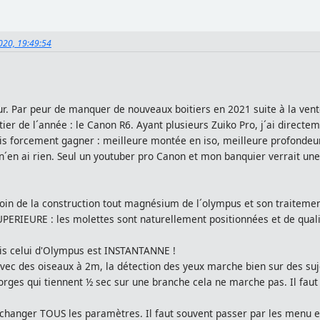
020, 19:49:54
ur. Par peur de manquer de nouveaux boitiers en 2021 suite à la ve
oitier de l´année : le Canon R6. Ayant plusieurs Zuiko Pro, j´ai dir
ais forcement gagner : meilleure montée en iso, meilleure profondeu
il n´en ai rien. Seul un youtuber pro Canon et mon banquier verrait 
 loin de la construction tout magnésium de l´olympus et son traiteme
PERIEURE : les molettes sont naturellement positionnées et de qualit
is celui d'Olympus est INSTANTANNE !
ec des oiseaux à 2m, la détection des yeux marche bien sur des sujets
rges qui tiennent ½ sec sur une branche cela ne marche pas. Il faut
 changer TOUS les paramètres. Il faut souvent passer par les menu e