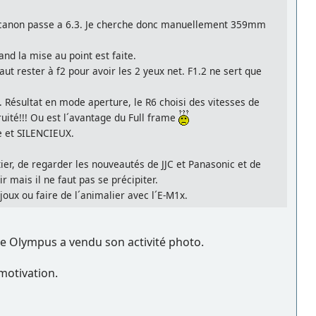
le canon passe a 6.3. Je cherche donc manuellement 359mm
nd la mise au point est faite.
t rester à f2 pour avoir les 2 yeux net. F1.2 ne sert que
Résultat en mode aperture, le R6 choisi des vitesses de
uité!!! Ou est l´avantage du Full frame
e et SILENCIEUX.
er, de regarder les nouveautés de JJC et Panasonic et de
r mais il ne faut pas se précipiter.
ijoux ou faire de l´animalier avec l´E-M1x.
e Olympus a vendu son activité photo.
 motivation.