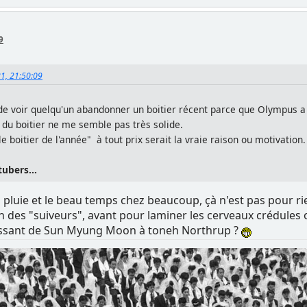
9
21, 21:50:09
de voir quelqu'un abandonner un boitier récent parce que Olympus a 
 du boitier ne me semble pas très solide.
e boitier de l'année" à tout prix serait la vraie raison ou motivation.
tubers...
 pluie et le beau temps chez beaucoup, çà n'est pas pour rie
on des "suiveurs", avant pour laminer les cerveaux crédules
assant de Sun Myung Moon à toneh Northrup ?