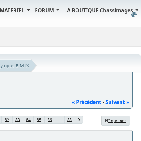
MATERIEL
FORUM
LA BOUTIQUE Chassimages
lympus E-M1X
« Précédent
-
Suivant »
82
83
84
85
86
...
88
Imprimer