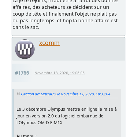
Là je te rejoins, il faut être à l'affut des bonnes
affaires, des acheteurs se décident sur un
coup de tête et finalement l'objet ne plait pas
ou pas longtemps et hop la bonne affaire est
dans le sac.
xcomm
#1766
Novembre 18, 2020, 19:06:05
Citation de: Mistral75 le Novembre 17, 2020, 18:32:04
Le 3 décembre Olympus mettra en ligne la mise à
jour en version
2.0
du logiciel embarqué de
l'Olympus OM-D E-M1X.
Au menu :