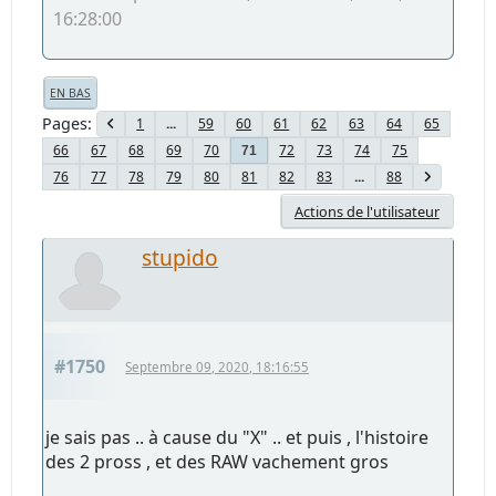
16:28:00
EN BAS
Pages
1
...
59
60
61
62
63
64
65
66
67
68
69
70
72
73
74
75
71
76
77
78
79
80
81
82
83
...
88
Actions de l'utilisateur
stupido
#1750
Septembre 09, 2020, 18:16:55
je sais pas .. à cause du "X" .. et puis , l'histoire
des 2 pross , et des RAW vachement gros