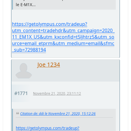
le E-M1X...
https://getolympus.com/tradeup?
utm_content=tradehdr&utm_campaign=2020_
11_EM1X_US&utm_kxconfid=t5ljhtrz5&utm_so
urce=email_etprm&utm_medium=email&sfmc
_sub=72988194
Joe 1234
#1771
Novembre 21, 2020, 23:11:12
Citation de: ddi le Novembre 21, 2020, 15:12:26
https://getolympus.com/tradeup?