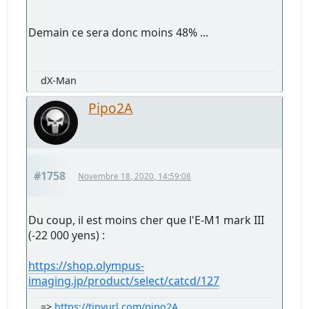
Demain ce sera donc moins 48% ...
dX-Man
Pipo2A
#1758
Novembre 18, 2020, 14:59:08
Du coup, il est moins cher que l'E-M1 mark III
(-22 000 yens) :
https://shop.olympus-
imaging.jp/product/select/catcd/127
=>
https://tinyurl.com/pipo2A