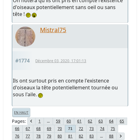
On notera qu'ils ont pris en compte l'existence
d'oiseaux potentiellement sans oeil ou sans
tête !
Mistral75
#1774
Décembre 03, 2020, 17:01:13
Ils ont surtout pris en compte l'existence
d'oiseaux la tête potentiellement tournée ou
sous l'aile.
EN HAUT
Pages
1
...
59
60
61
62
63
64
65
66
67
68
69
70
72
73
74
75
71
76
77
78
79
80
81
82
83
...
88