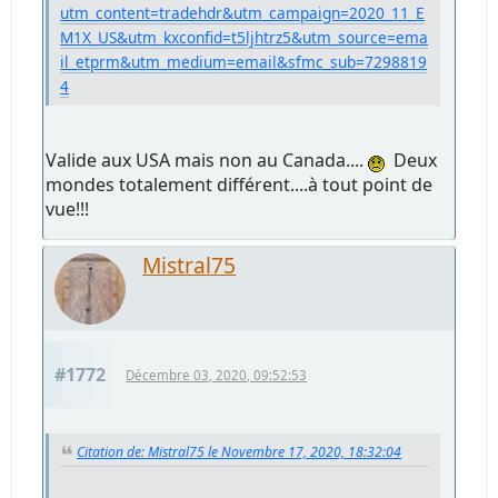
utm_content=tradehdr&utm_campaign=2020_11_E
M1X_US&utm_kxconfid=t5ljhtrz5&utm_source=ema
il_etprm&utm_medium=email&sfmc_sub=7298819
4
Valide aux USA mais non au Canada....
Deux
mondes totalement différent....à tout point de
vue!!!
Mistral75
#1772
Décembre 03, 2020, 09:52:53
Citation de: Mistral75 le Novembre 17, 2020, 18:32:04