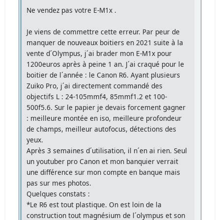
Ne vendez pas votre E-M1x .
Je viens de commettre cette erreur. Par peur de
manquer de nouveaux boitiers en 2021 suite à la
vente d´Olympus, j´ai brader mon E-M1x pour
1200euros après à peine 1 an. J´ai craqué pour le
boitier de l´année : le Canon R6. Ayant plusieurs
Zuiko Pro, j´ai directement commandé des
objectifs L : 24-105mmf4, 85mmf1.2 et 100-
500f5.6. Sur le papier je devais forcement gagner
: meilleure montée en iso, meilleure profondeur
de champs, meilleur autofocus, détections des
yeux.
Après 3 semaines d´utilisation, il n´en ai rien. Seul
un youtuber pro Canon et mon banquier verrait
une différence sur mon compte en banque mais
pas sur mes photos.
Quelques constats :
*Le R6 est tout plastique. On est loin de la
construction tout magnésium de l´olympus et son