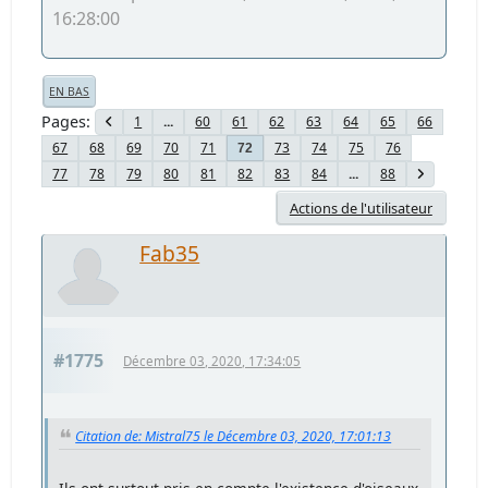
16:28:00
EN BAS
Pages
1
...
60
61
62
63
64
65
66
67
68
69
70
71
73
74
75
76
72
77
78
79
80
81
82
83
84
...
88
Actions de l'utilisateur
Fab35
#1775
Décembre 03, 2020, 17:34:05
Citation de: Mistral75 le Décembre 03, 2020, 17:01:13