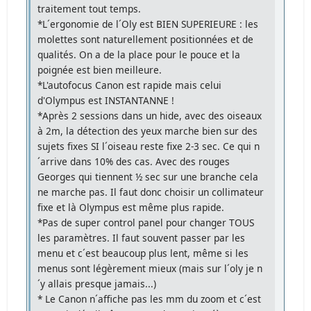
traitement tout temps.
*L´ergonomie de l´Oly est BIEN SUPERIEURE : les
molettes sont naturellement positionnées et de
qualités. On a de la place pour le pouce et la
poignée est bien meilleure.
*L'autofocus Canon est rapide mais celui
d'Olympus est INSTANTANNE !
*Après 2 sessions dans un hide, avec des oiseaux
à 2m, la détection des yeux marche bien sur des
sujets fixes SI l´oiseau reste fixe 2-3 sec. Ce qui n
´arrive dans 10% des cas. Avec des rouges
Georges qui tiennent ½ sec sur une branche cela
ne marche pas. Il faut donc choisir un collimateur
fixe et là Olympus est même plus rapide.
*Pas de super control panel pour changer TOUS
les paramètres. Il faut souvent passer par les
menu et c´est beaucoup plus lent, même si les
menus sont légèrement mieux (mais sur l´oly je n
´y allais presque jamais...)
* Le Canon n´affiche pas les mm du zoom et c´est