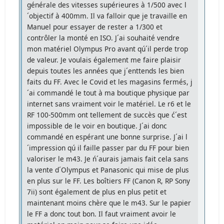
générale des vitesses supérieures à 1/500 avec l
´objectif à 400mm. Il va falloir que je travaille en
Manuel pour essayer de rester a 1/300 et
contrôler la monté en ISO. J´ai souhaité vendre
mon matériel Olympus Pro avant qú´il perde trop
de valeur. Je voulais également me faire plaisir
depuis toutes les années que j´enttends les bien
faits du FF. Avec le Covid et les magasins fermés, j
´ai commandé le tout à ma boutique physique par
internet sans vraiment voir le matériel. Le r6 et le
RF 100-500mm ont tellement de succès que ć´est
impossible de le voir en boutique. J´ai donc
commandé en espérant une bonne surprise. J´ai l
´impression qú il faille passer par du FF pour bien
valoriser le m43. Je ń´aurais jamais fait cela sans
la vente d´Olympus et Panasonic qui mise de plus
en plus sur le FF. Les boîtiers FF (Canon R, RP Sony
7ii) sont également de plus en plus petit et
maintenant moins chère que le m43. Sur le papier
le FF a donc tout bon. Il faut vraiment avoir le