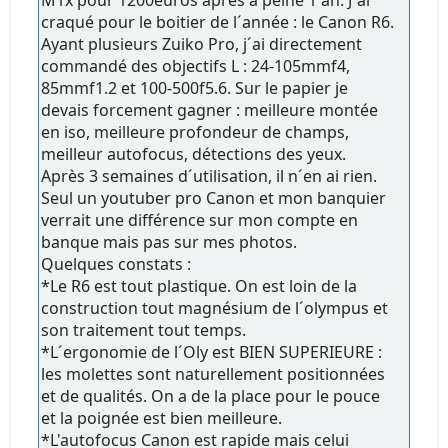
M1x pour 1200euros après à peine 1 an. J´ai
craqué pour le boitier de l´année : le Canon R6.
Ayant plusieurs Zuiko Pro, j´ai directement
commandé des objectifs L : 24-105mmf4,
85mmf1.2 et 100-500f5.6. Sur le papier je
devais forcement gagner : meilleure montée
en iso, meilleure profondeur de champs,
meilleur autofocus, détections des yeux.
Après 3 semaines d´utilisation, il n´en ai rien.
Seul un youtuber pro Canon et mon banquier
verrait une différence sur mon compte en
banque mais pas sur mes photos.
Quelques constats :
*Le R6 est tout plastique. On est loin de la
construction tout magnésium de l´olympus et
son traitement tout temps.
*L´ergonomie de l´Oly est BIEN SUPERIEURE :
les molettes sont naturellement positionnées
et de qualités. On a de la place pour le pouce
et la poignée est bien meilleure.
*L'autofocus Canon est rapide mais celui