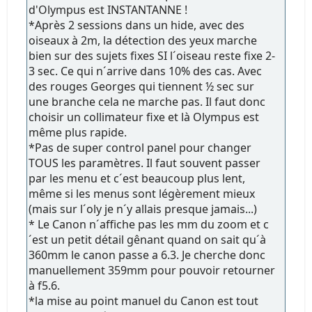
d'Olympus est INSTANTANNE !
*Après 2 sessions dans un hide, avec des
oiseaux à 2m, la détection des yeux marche
bien sur des sujets fixes SI l´oiseau reste fixe 2-
3 sec. Ce qui n´arrive dans 10% des cas. Avec
des rouges Georges qui tiennent ½ sec sur
une branche cela ne marche pas. Il faut donc
choisir un collimateur fixe et là Olympus est
même plus rapide.
*Pas de super control panel pour changer
TOUS les paramètres. Il faut souvent passer
par les menu et c´est beaucoup plus lent,
même si les menus sont légèrement mieux
(mais sur l´oly je n´y allais presque jamais...)
* Le Canon n´affiche pas les mm du zoom et c
´est un petit détail gênant quand on sait qu´à
360mm le canon passe a 6.3. Je cherche donc
manuellement 359mm pour pouvoir retourner
à f5.6.
*la mise au point manuel du Canon est tout