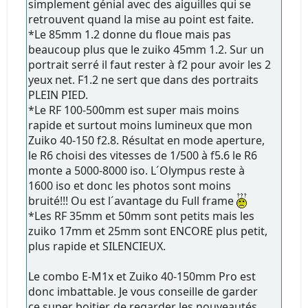
simplement génial avec des aiguilles qui se
retrouvent quand la mise au point est faite.
*Le 85mm 1.2 donne du floue mais pas
beaucoup plus que le zuiko 45mm 1.2. Sur un
portrait serré il faut rester à f2 pour avoir les 2
yeux net. F1.2 ne sert que dans des portraits
PLEIN PIED.
*Le RF 100-500mm est super mais moins
rapide et surtout moins lumineux que mon
Zuiko 40-150 f2.8. Résultat en mode aperture,
le R6 choisi des vitesses de 1/500 à f5.6 le R6
monte a 5000-8000 iso. L´Olympus reste à
1600 iso et donc les photos sont moins
bruité!!! Ou est l´avantage du Full frame
*Les RF 35mm et 50mm sont petits mais les
zuiko 17mm et 25mm sont ENCORE plus petit,
plus rapide et SILENCIEUX.
Le combo E-M1x et Zuiko 40-150mm Pro est
donc imbattable. Je vous conseille de garder
ce super boitier, de regarder les nouveautés