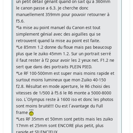
un petit détail gênant quand on sait qu´à 360mm
le canon passe a 6.3. Je cherche donc
manuellement 359mm pour pouvoir retourner à
f5.6.
*la mise au point manuel du Canon est tout
simplement génial avec des aiguilles qui se
retrouvent quand la mise au point est faite.
*Le 85mm 1.2 donne du floue mais pas beaucoup
plus que le zuiko 45mm 1.2. Sur un portrait serré
il faut rester à f2 pour avoir les 2 yeux net. F1.2 ne
sert que dans des portraits PLEIN PIED.
*Le RF 100-500mm est super mais moins rapide et
surtout moins lumineux que mon Zuiko 40-150
f2.8. Résultat en mode aperture, le R6 choisi des
vitesses de 1/500 à f5.6 le R6 monte a 5000-8000
iso. L´Olympus reste à 1600 iso et donc les photos
sont moins bruité!!! Ou est l´avantage du Full
frame
*Les RF 35mm et 50mm sont petits mais les zuiko
17mm et 25mm sont ENCORE plus petit, plus
rapide et SILENCIEUX.