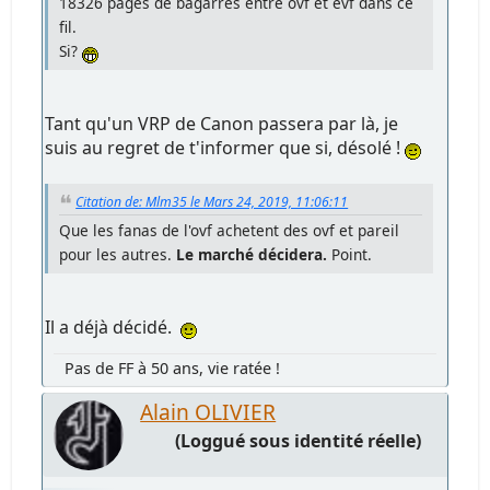
18326 pages de bagarres entre ovf et evf dans ce
fil.
Si?
Tant qu'un VRP de Canon passera par là, je
suis au regret de t'informer que si, désolé !
Citation de: Mlm35 le Mars 24, 2019, 11:06:11
Que les fanas de l'ovf achetent des ovf et pareil
pour les autres.
Le marché décidera.
Point.
Il a déjà décidé.
Pas de FF à 50 ans, vie ratée !
Alain OLIVIER
(Loggué sous identité réelle)