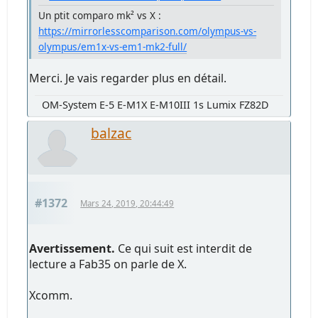
Un ptit comparo mk² vs X :
https://mirrorlesscomparison.com/olympus-vs-
olympus/em1x-vs-em1-mk2-full/
Merci. Je vais regarder plus en détail.
OM-System E-5 E-M1X E-M10III 1s Lumix FZ82D
balzac
#1372
Mars 24, 2019, 20:44:49
Avertissement.
Ce qui suit est interdit de
lecture a Fab35 on parle de X.
Xcomm.