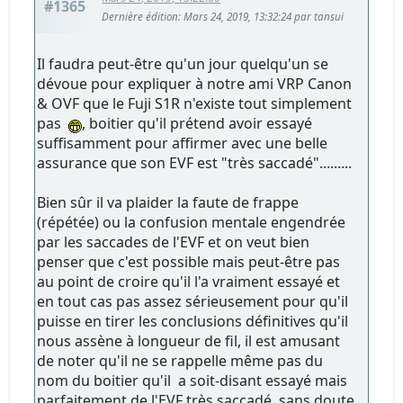
#1365
Dernière édition
: Mars 24, 2019, 13:32:24 par tansui
Il faudra peut-être qu'un jour quelqu'un se
dévoue pour expliquer à notre ami VRP Canon
& OVF que le Fuji S1R n'existe tout simplement
pas
, boitier qu'il prétend avoir essayé
suffisamment pour affirmer avec une belle
assurance que son EVF est "très saccadé".........
Bien sûr il va plaider la faute de frappe
(répétée) ou la confusion mentale engendrée
par les saccades de l'EVF et on veut bien
penser que c'est possible mais peut-être pas
au point de croire qu'il l'a vraiment essayé et
en tout cas pas assez sérieusement pour qu'il
puisse en tirer les conclusions définitives qu'il
nous assène à longueur de fil, il est amusant
de noter qu'il ne se rappelle même pas du
nom du boitier qu'il a soit-disant essayé mais
parfaitement de l'EVF très saccadé, sans doute