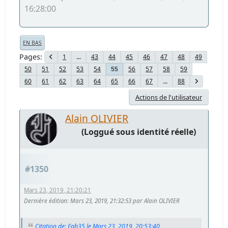
16:28:00
EN BAS
Pages
1
...
43
44
45
46
47
48
49
50
51
52
53
54
56
57
58
59
55
60
61
62
63
64
65
66
67
...
88
Actions de l'utilisateur
Alain OLIVIER
(Loggué sous identité réelle)
#1350
Mars 23, 2019, 21:20:21
Dernière édition
: Mars 23, 2019, 21:32:53 par Alain OLIVIER
Citation de: Fab35 le Mars 23, 2019, 20:53:40