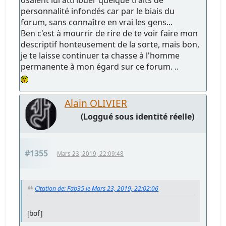
osaient lui attribuer quelque traits de
personnalité infondés car par le biais du
forum, sans connaître en vrai les gens...
Ben c'est à mourrir de rire de te voir faire mon
descriptif honteusement de la sorte, mais bon,
je te laisse continuer ta chasse à l'homme
permanente à mon égard sur ce forum. ..
Alain OLIVIER
(Loggué sous identité réelle)
#1355
Mars 23, 2019, 22:09:48
Citation de: Fab35 le Mars 23, 2019, 22:02:06
[bof]