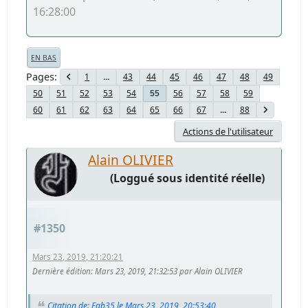
16:28:00
EN BAS
Pages
1
...
43
44
45
46
47
48
49
50
51
52
53
54
56
57
58
59
55
60
61
62
63
64
65
66
67
...
88
Actions de l'utilisateur
Alain OLIVIER
(Loggué sous identité réelle)
#1350
Mars 23, 2019, 21:20:21
Dernière édition
: Mars 23, 2019, 21:32:53 par Alain OLIVIER
Citation de: Fab35 le Mars 23, 2019, 20:53:40