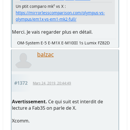
Un ptit comparo mk² vs X :
https://mirrorlesscomparison.com/olympus-vs-
olympus/em1x-vs-em1-mk2-full/
Merci. Je vais regarder plus en détail.
OM-System E-5 E-M1X E-M10III 1s Lumix FZ82D
balzac
#1372
Mars 24, 2019, 20:44:49
Avertissement.
Ce qui suit est interdit de
lecture a Fab35 on parle de X.
Xcomm.