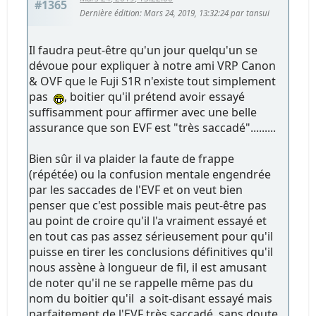
#1365
Dernière édition
: Mars 24, 2019, 13:32:24 par tansui
Il faudra peut-être qu'un jour quelqu'un se
dévoue pour expliquer à notre ami VRP Canon
& OVF que le Fuji S1R n'existe tout simplement
pas
, boitier qu'il prétend avoir essayé
suffisamment pour affirmer avec une belle
assurance que son EVF est "très saccadé".........
Bien sûr il va plaider la faute de frappe
(répétée) ou la confusion mentale engendrée
par les saccades de l'EVF et on veut bien
penser que c'est possible mais peut-être pas
au point de croire qu'il l'a vraiment essayé et
en tout cas pas assez sérieusement pour qu'il
puisse en tirer les conclusions définitives qu'il
nous assène à longueur de fil, il est amusant
de noter qu'il ne se rappelle même pas du
nom du boitier qu'il a soit-disant essayé mais
parfaitement de l'EVF très saccadé, sans doute