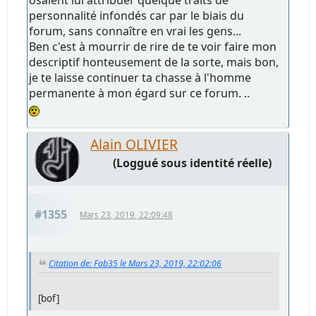
osaient lui attribuer quelque traits de
personnalité infondés car par le biais du
forum, sans connaître en vrai les gens...
Ben c'est à mourrir de rire de te voir faire mon
descriptif honteusement de la sorte, mais bon,
je te laisse continuer ta chasse à l'homme
permanente à mon égard sur ce forum. ..
Alain OLIVIER
(Loggué sous identité réelle)
#1355
Mars 23, 2019, 22:09:48
Citation de: Fab35 le Mars 23, 2019, 22:02:06
[bof]