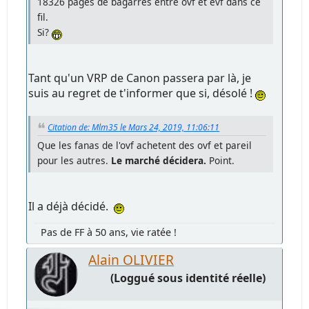
18326 pages de bagarres entre ovf et evf dans ce
fil.
Si?
Tant qu'un VRP de Canon passera par là, je
suis au regret de t'informer que si, désolé !
Citation de: Mlm35 le Mars 24, 2019, 11:06:11
Que les fanas de l'ovf achetent des ovf et pareil
pour les autres.
Le marché décidera.
Point.
Il a déjà décidé.
Pas de FF à 50 ans, vie ratée !
Alain OLIVIER
(Loggué sous identité réelle)