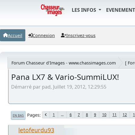
LES INFOS
EVENEMEN
Accueil
Connexion
Inscrivez-vous
Forum Chasseur d'Images - www.chassimages.com
[ Fo
Pana LX7 & Vario-SummiLUX!
Démarré par pad, Juillet 19, 2012, 12:29:55
Pages
1
...
6
7
8
9
10
11
12
1
EN BAS
letofeurdu93