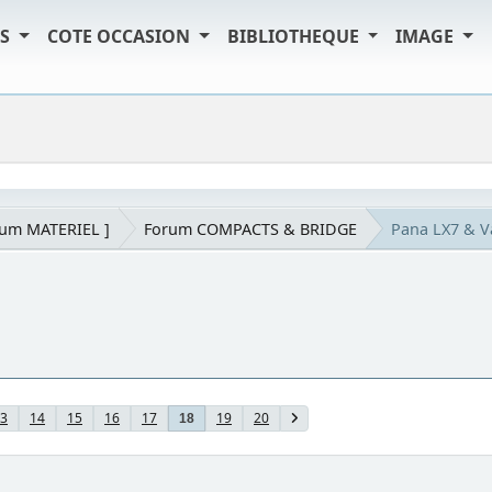
TS
COTE OCCASION
BIBLIOTHEQUE
IMAGE
rum MATERIEL ]
Forum COMPACTS & BRIDGE
Pana LX7 & 
3
14
15
16
17
19
20
18