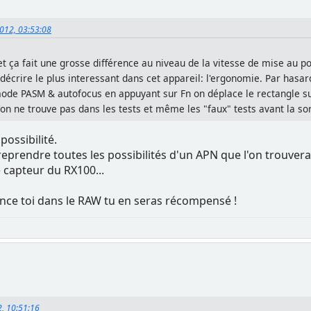
2012, 03:53:08
et ça fait une grosse différence au niveau de la vitesse de mise au 
décrire le plus interessant dans cet appareil: l'ergonomie. Par hasar
ode PASM & autofocus en appuyant sur Fn on déplace le rectangle sur
u'on ne trouve pas dans les tests et même les "faux" tests avant la sort
possibilité.
as reprendre toutes les possibilités d'un APN que l'on trouv
 capteur du RX100...
ance toi dans le RAW tu en seras récompensé !
2, 10:51:16