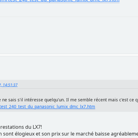
2, 14:51:37
 Je ne sais s'il intéresse quelqu'un. Il me semble récent mais c'est ce qu
test_240_test_du_panasonic_lumix_dmc_lx7.htm
restations du LX7!
pn sont élogieux et son prix sur le marché baisse agréablem