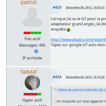
pyerrot
#433
Décembre 08, 2012, 14:43:53
Lorsque j'ai vu le lx7 pour la p
adaptateur grand angle, j'ai é
enquête
Très actif
http://www.pbase.com/roberth
Tapez sur google lx7 auto lens
Messages: 495
IP archivée
Yadutaf
#434
Décembre 08, 2012, 15:15:28
Citation de: pyerrot le Décembre 08, 
Hyper actif
...En revanche sur mon appareil ri