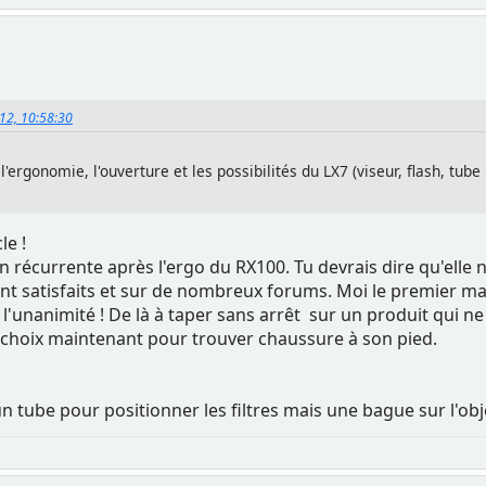
012, 10:58:30
rgonomie, l'ouverture et les possibilités du LX7 (viseur, flash, tube 
le !
çon récurrente après l'ergo du RX100. Tu devrais dire qu'elle
sont satisfaits et sur de nombreux forums. Moi le premier 
'unanimité ! De là à taper sans arrêt sur un produit qui ne p
 de choix maintenant pour trouver chaussure à son pied.
s un tube pour positionner les filtres mais une bague sur l'