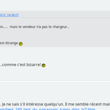
 2012, 14:38:27
in..... mais le vendeur n'a pas le chargeur...
'est étrange
....comme c'est bizarre!
e. Je ne sais s'il intéresse quelqu'un. Il me semble récent mais
om/test_240_test_du_panasonic_lumix_dmc_lx7.htm