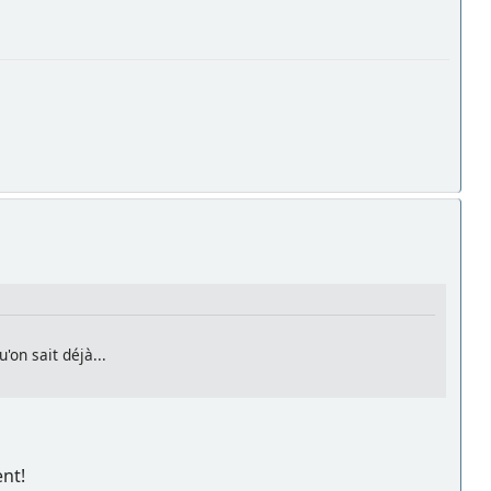
'on sait déjà...
ent!