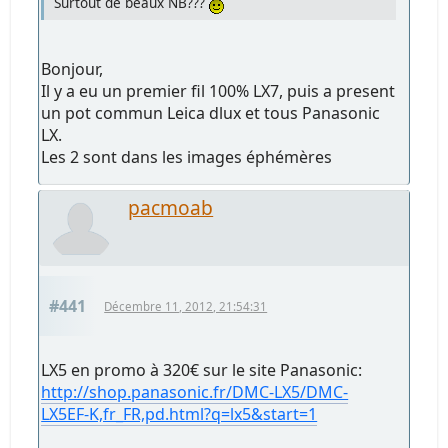
Surtout de beaux NB???
Bonjour,
Il y a eu un premier fil 100% LX7, puis a present
un pot commun Leica dlux et tous Panasonic
LX.
Les 2 sont dans les images éphémères
pacmoab
#441
Décembre 11, 2012, 21:54:31
LX5 en promo à 320€ sur le site Panasonic:
http://shop.panasonic.fr/DMC-LX5/DMC-
LX5EF-K,fr_FR,pd.html?q=lx5&start=1