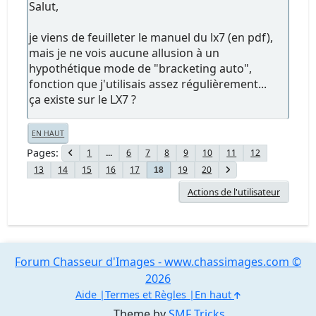
Salut,
je viens de feuilleter le manuel du lx7 (en pdf),
mais je ne vois aucune allusion à un
hypothétique mode de "bracketing auto",
fonction que j'utilisais assez régulièrement...
ça existe sur le LX7 ?
EN HAUT
Pages
1
...
6
7
8
9
10
11
12
13
14
15
16
17
19
20
18
Actions de l'utilisateur
Forum Chasseur d'Images - www.chassimages.com ©
2026
Aide
Termes et Règles
En haut
Theme by
SMF Tricks