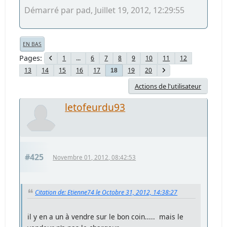
Démarré par pad, Juillet 19, 2012, 12:29:55
EN BAS
Pages
1
...
6
7
8
9
10
11
12
13
14
15
16
17
19
20
18
Actions de l'utilisateur
letofeurdu93
#425
Novembre 01, 2012, 08:42:53
Citation de: Etienne74 le Octobre 31, 2012, 14:38:27
il y en a un à vendre sur le bon coin..... mais le