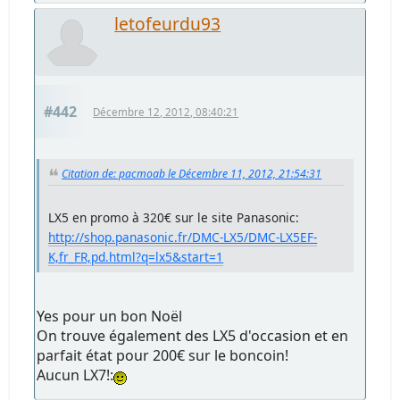
letofeurdu93
#442
Décembre 12, 2012, 08:40:21
Citation de: pacmoab le Décembre 11, 2012, 21:54:31
LX5 en promo à 320€ sur le site Panasonic:
http://shop.panasonic.fr/DMC-LX5/DMC-LX5EF-
K,fr_FR,pd.html?q=lx5&start=1
Yes pour un bon Noël
On trouve également des LX5 d'occasion et en
parfait état pour 200€ sur le boncoin!
Aucun LX7!: