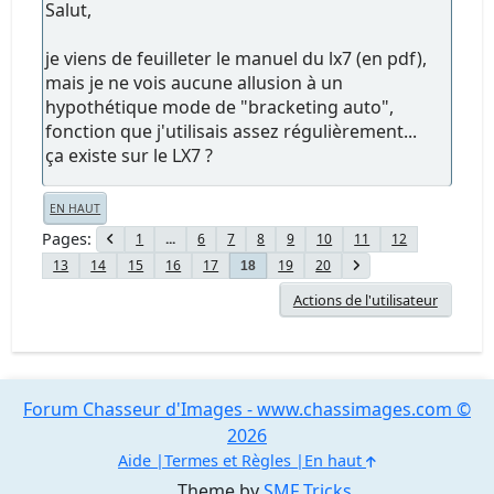
Salut,
je viens de feuilleter le manuel du lx7 (en pdf),
mais je ne vois aucune allusion à un
hypothétique mode de "bracketing auto",
fonction que j'utilisais assez régulièrement...
ça existe sur le LX7 ?
EN HAUT
Pages
1
...
6
7
8
9
10
11
12
13
14
15
16
17
19
20
18
Actions de l'utilisateur
Forum Chasseur d'Images - www.chassimages.com ©
2026
Aide
Termes et Règles
En haut
Theme by
SMF Tricks