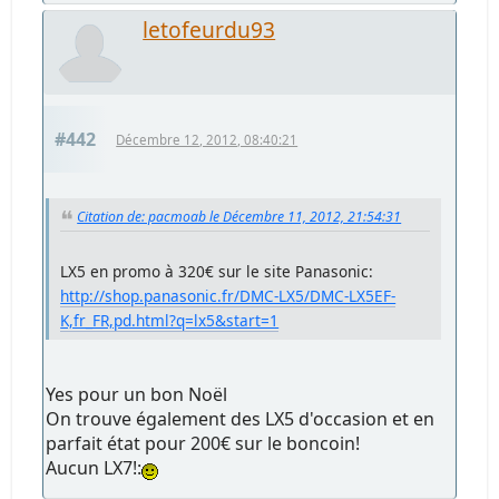
letofeurdu93
#442
Décembre 12, 2012, 08:40:21
Citation de: pacmoab le Décembre 11, 2012, 21:54:31
LX5 en promo à 320€ sur le site Panasonic:
http://shop.panasonic.fr/DMC-LX5/DMC-LX5EF-
K,fr_FR,pd.html?q=lx5&start=1
Yes pour un bon Noël
On trouve également des LX5 d'occasion et en
parfait état pour 200€ sur le boncoin!
Aucun LX7!: