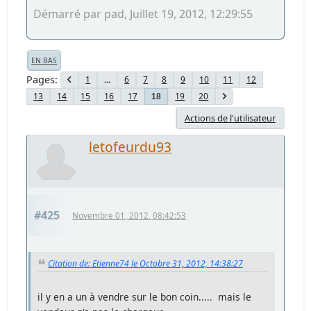
Démarré par pad, Juillet 19, 2012, 12:29:55
EN BAS
Pages
1
...
6
7
8
9
10
11
12
13
14
15
16
17
19
20
18
Actions de l'utilisateur
letofeurdu93
#425
Novembre 01, 2012, 08:42:53
Citation de: Etienne74 le Octobre 31, 2012, 14:38:27
il y en a un à vendre sur le bon coin..... mais le