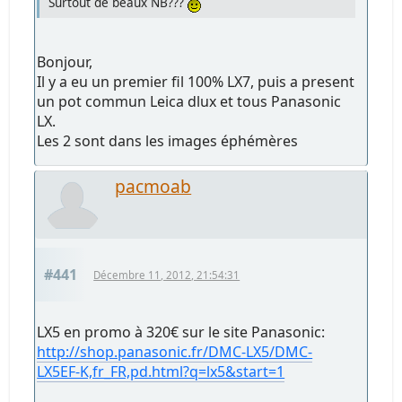
Surtout de beaux NB???
Bonjour,
Il y a eu un premier fil 100% LX7, puis a present
un pot commun Leica dlux et tous Panasonic
LX.
Les 2 sont dans les images éphémères
pacmoab
#441
Décembre 11, 2012, 21:54:31
LX5 en promo à 320€ sur le site Panasonic:
http://shop.panasonic.fr/DMC-LX5/DMC-
LX5EF-K,fr_FR,pd.html?q=lx5&start=1