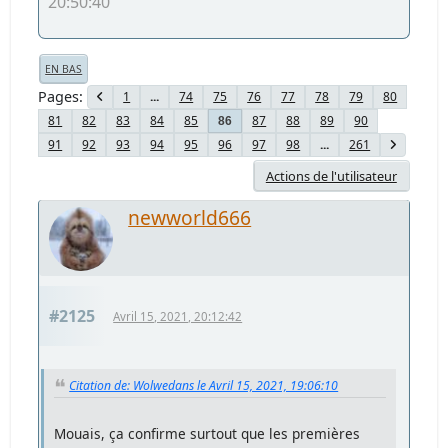
20:50:40
EN BAS
Pages
1
...
74
75
76
77
78
79
80
81
82
83
84
85
87
88
89
90
86
91
92
93
94
95
96
97
98
...
261
Actions de l'utilisateur
newworld666
#2125
Avril 15, 2021, 20:12:42
Citation de: Wolwedans le Avril 15, 2021, 19:06:10
Mouais, ça confirme surtout que les premières