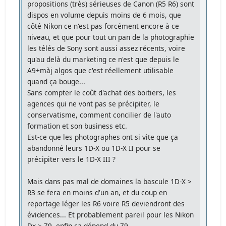
propositions (très) sérieuses de Canon (R5 R6) sont
dispos en volume depuis moins de 6 mois, que
côté Nikon ce n'est pas forcément encore à ce
niveau, et que pour tout un pan de la photographie
les télés de Sony sont aussi assez récents, voire
qu'au delà du marketing ce n'est que depuis le
A9+màj algos que c'est réellement utilisable
quand ça bouge...
Sans compter le coût d'achat des boitiers, les
agences qui ne vont pas se précipiter, le
conservatisme, comment concilier de l'auto
formation et son business etc.
Est-ce que les photographes ont si vite que ça
abandonné leurs 1D-X ou 1D-X II pour se
précipiter vers le 1D-X III ?
Mais dans pas mal de domaines la bascule 1D-X >
R3 se fera en moins d'un an, et du coup en
reportage léger les R6 voire R5 deviendront des
évidences... Et probablement pareil pour les Nikon
Dx > Z9, enfin ça dépend du Z9.