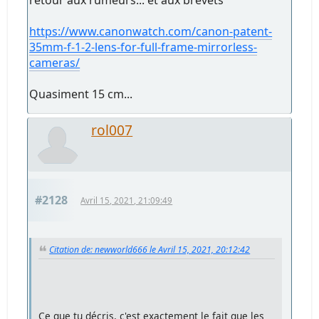
https://www.canonwatch.com/canon-patent-
35mm-f-1-2-lens-for-full-frame-mirrorless-
cameras/
Quasiment 15 cm...
rol007
#2128
Avril 15, 2021, 21:09:49
Citation de: newworld666 le Avril 15, 2021, 20:12:42
Ce que tu décris, c'est exactement le fait que les