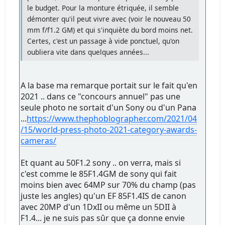
le budget. Pour la monture étriquée, il semble
démonter qu'il peut vivre avec (voir le nouveau 50
mm f/f1.2 GM) et qui s'inquiète du bord moins net.
Certes, c'est un passage à vide ponctuel, qu'on
oubliera vite dans quelques années...
A la base ma remarque portait sur le fait qu'en
2021 .. dans ce "concours annuel" pas une
seule photo ne sortait d'un Sony ou d'un Pana
...
https://www.thephoblographer.com/2021/04
/15/world-press-photo-2021-category-awards-
cameras/
Et quant au 50F1.2 sony .. on verra, mais si
c'est comme le 85F1.4GM de sony qui fait
moins bien avec 64MP sur 70% du champ (pas
juste les angles) qu'un EF 85F1.4IS de canon
avec 20MP d'un 1DxII ou même un 5DII à
F1.4... je ne suis pas sûr que ça donne envie