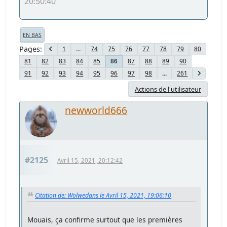
20:50:40
EN BAS
Pages
1
...
74
75
76
77
78
79
80
81
82
83
84
85
87
88
89
90
86
91
92
93
94
95
96
97
98
...
261
Actions de l'utilisateur
newworld666
#2125
Avril 15, 2021, 20:12:42
Citation de: Wolwedans le Avril 15, 2021, 19:06:10
Mouais, ça confirme surtout que les premières