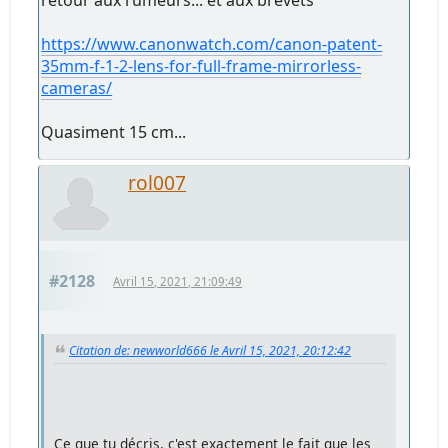
https://www.canonwatch.com/canon-patent-
35mm-f-1-2-lens-for-full-frame-mirrorless-
cameras/
Quasiment 15 cm...
rol007
#2128
Avril 15, 2021, 21:09:49
Citation de: newworld666 le Avril 15, 2021, 20:12:42
Ce que tu décris, c'est exactement le fait que les