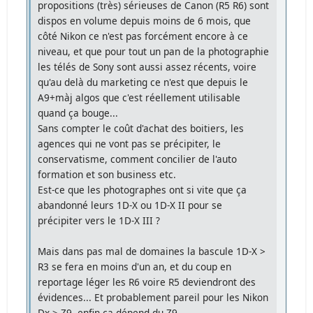
propositions (très) sérieuses de Canon (R5 R6) sont
dispos en volume depuis moins de 6 mois, que
côté Nikon ce n'est pas forcément encore à ce
niveau, et que pour tout un pan de la photographie
les télés de Sony sont aussi assez récents, voire
qu'au delà du marketing ce n'est que depuis le
A9+màj algos que c'est réellement utilisable
quand ça bouge...
Sans compter le coût d'achat des boitiers, les
agences qui ne vont pas se précipiter, le
conservatisme, comment concilier de l'auto
formation et son business etc.
Est-ce que les photographes ont si vite que ça
abandonné leurs 1D-X ou 1D-X II pour se
précipiter vers le 1D-X III ?
Mais dans pas mal de domaines la bascule 1D-X >
R3 se fera en moins d'un an, et du coup en
reportage léger les R6 voire R5 deviendront des
évidences... Et probablement pareil pour les Nikon
Dx > Z9, enfin ça dépend du Z9.