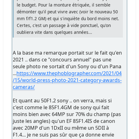
le budget. Pour la monture étriquée, il semble
démonter qu'il peut vivre avec (voir le nouveau 50
mm f/f1.2 GM) et qui s'inquiète du bord moins net.
Certes, c'est un passage à vide ponctuel, qu'on
oubliera vite dans quelques années...
A la base ma remarque portait sur le fait qu'en
2021 .. dans ce "concours annuel" pas une
seule photo ne sortait d'un Sony ou d'un Pana
...
https://www.thephoblographer.com/2021/04
/15/world-press-photo-2021-category-awards-
cameras/
Et quant au 50F1.2 sony .. on verra, mais si
c'est comme le 85F1.4GM de sony qui fait
moins bien avec 64MP sur 70% du champ (pas
juste les angles) qu'un EF 85F1.4IS de canon
avec 20MP d'un 1DxII ou même un 5DII à
F1.4... je ne suis pas sûr que ça donne envie