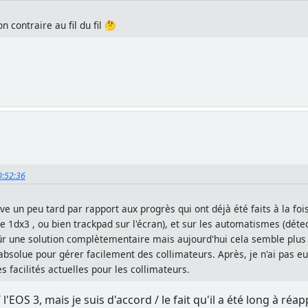
son contraire au fil du fil 🤔
10:52:36
ive un peu tard par rapport aux progrès qui ont déjà été faits à la foi
1dx3 , ou bien trackpad sur l'écran), et sur les automatismes (détect
sûr une solution complètementaire mais aujourd'hui cela semble plus
 absolue pour gérer facilement des collimateurs. Après, je n'ai pas e
les facilités actuelles pour les collimateurs.
l / l'EOS 3, mais je suis d'accord / le fait qu'il a été long à r