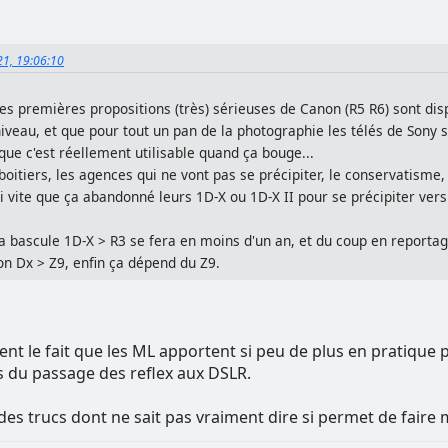
21, 19:06:10
les premières propositions (très) sérieuses de Canon (R5 R6) sont di
iveau, et que pour tout un pan de la photographie les télés de Sony s
que c'est réellement utilisable quand ça bouge...
boitiers, les agences qui ne vont pas se précipiter, le conservatisme
 vite que ça abandonné leurs 1D-X ou 1D-X II pour se précipiter vers 
bascule 1D-X > R3 se fera en moins d'un an, et du coup en reportage
n Dx > Z9, enfin ça dépend du Z9.
ent le fait que les ML apportent si peu de plus en pratique 
du passage des reflex aux DSLR.
des trucs dont ne sait pas vraiment dire si permet de faire