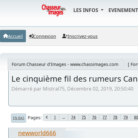
LES INFOS
EVENEMEN
Accueil
Connexion
Inscrivez-vous
Forum Chasseur d'Images - www.chassimages.com
[ Fo
Le cinquième fil des rumeurs Ca
Démarré par Mistral75, Décembre 02, 2019, 20:50:40
Pages
1
...
74
75
76
77
78
79
8
EN BAS
newworld666