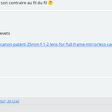
t son contraire au fil du fil 🤔
revets
anon-patent-35mm-f-1-2-lens-for-full-frame-mirrorless-c
 2021, 20:12:42