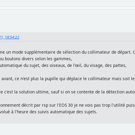
21, 18:54:22
comme un mode supplémentaire de sélection du collimateur de départ. 
I) ou boutons divers selon les gammes,
tomatique du sujet, des oiseaux, de l'œil, du visage, des pattes,
ant, ce n'est plus la pupille qui déplace le collimateur mais soit le
ble c'est la solution ultime, sauf si on se contente de la détection aut
ionnement décrit par rsp sur l'EOS 30 je ne vois pas trop l'utilité pu
volué à l'heure des suivis automatique des sujets.