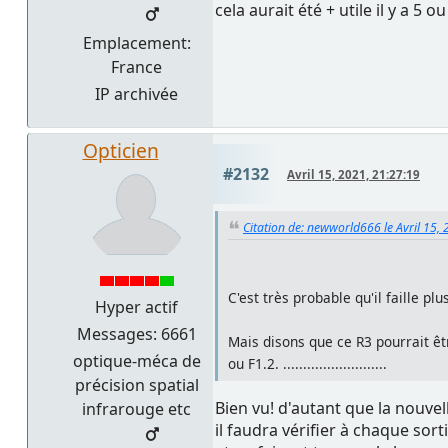
cela aurait été + utile il y a 5 o
Emplacement:
France
IP archivée
Opticien
#2132
Avril 15, 2021, 21:27:19
Citation de: newworld666 le Avril 15,
C'est très probable qu'il faille 
Hyper actif
Messages: 6661
Mais disons que ce R3 pourrait êtr
optique-méca de
ou F1.2. ..........................
précision spatial
Bien vu! d'autant que la nouve
infrarouge etc
il faudra vérifier à chaque sor