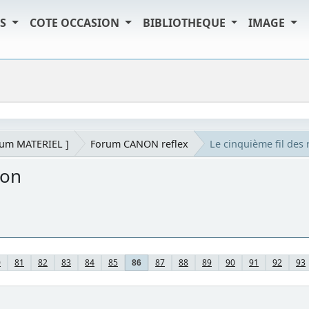
TS
COTE OCCASION
BIBLIOTHEQUE
IMAGE
rum MATERIEL ]
Forum CANON reflex
Le cinquième fil de
non
0
81
82
83
84
85
87
88
89
90
91
92
93
86