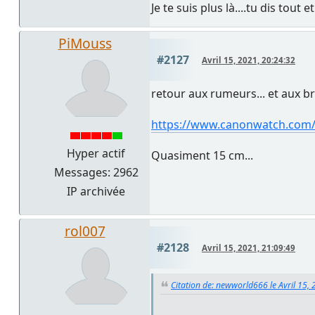
Je te suis plus là....tu dis tout e
PiMouss
#2127
Avril 15, 2021, 20:24:32
retour aux rumeurs... et aux b
https://www.canonwatch.com/c
Hyper actif
Quasiment 15 cm...
Messages: 2962
IP archivée
rol007
#2128
Avril 15, 2021, 21:09:49
Citation de: newworld666 le Avril 15,