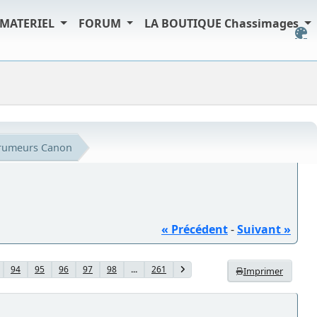
MATERIEL
FORUM
LA BOUTIQUE Chassimages
s rumeurs Canon
« Précédent
-
Suivant »
94
95
96
97
98
...
261
Imprimer