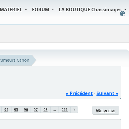
MATERIEL
FORUM
LA BOUTIQUE Chassimages
s rumeurs Canon
« Précédent
-
Suivant »
94
95
96
97
98
...
261
Imprimer