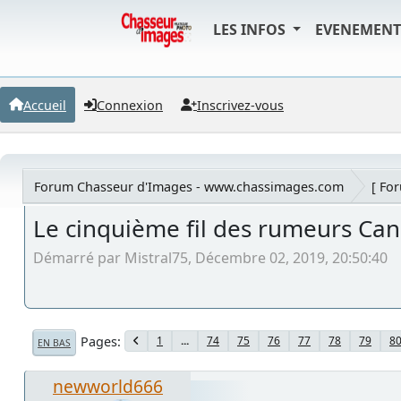
LES INFOS
EVENEMEN
Accueil
Connexion
Inscrivez-vous
Forum Chasseur d'Images - www.chassimages.com
[ Fo
Le cinquième fil des rumeurs Ca
Démarré par Mistral75, Décembre 02, 2019, 20:50:40
Pages
1
...
74
75
76
77
78
79
8
EN BAS
newworld666