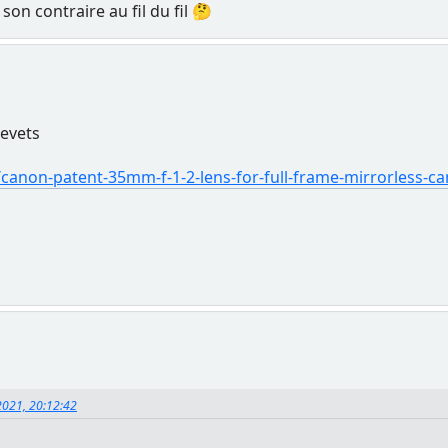
t son contraire au fil du fil 🤔
revets
anon-patent-35mm-f-1-2-lens-for-full-frame-mirrorless-c
 2021, 20:12:42