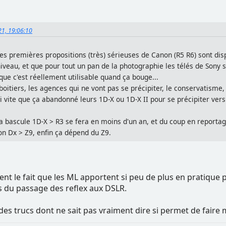
21, 19:06:10
les premières propositions (très) sérieuses de Canon (R5 R6) sont di
iveau, et que pour tout un pan de la photographie les télés de Sony s
que c'est réellement utilisable quand ça bouge...
boitiers, les agences qui ne vont pas se précipiter, le conservatisme
 vite que ça abandonné leurs 1D-X ou 1D-X II pour se précipiter vers 
bascule 1D-X > R3 se fera en moins d'un an, et du coup en reportage
n Dx > Z9, enfin ça dépend du Z9.
ent le fait que les ML apportent si peu de plus en pratique 
du passage des reflex aux DSLR.
des trucs dont ne sait pas vraiment dire si permet de faire