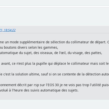
21, 18:54:22
comme un mode supplémentaire de sélection du collimateur de départ. 
I) ou boutons divers selon les gammes,
tomatique du sujet, des oiseaux, de l'œil, du visage, des pattes,
ant, ce n'est plus la pupille qui déplace le collimateur mais soit le
ble c'est la solution ultime, sauf si on se contente de la détection aut
ionnement décrit par rsp sur l'EOS 30 je ne vois pas trop l'utilité pu
volué à l'heure des suivis automatique des sujets.