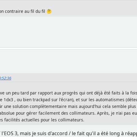
son contraire au fil du fil 🤔
10:52:36
ive un peu tard par rapport aux progrès qui ont déjà été faits à la foi
1dx3 , ou bien trackpad sur l'écran), et sur les automatismes (détect
sûr une solution complètementaire mais aujourd'hui cela semble plus
 absolue pour gérer facilement des collimateurs. Après, je n'ai pas e
les facilités actuelles pour les collimateurs.
l / l'EOS 3, mais je suis d'accord / le fait qu'il a été long à r