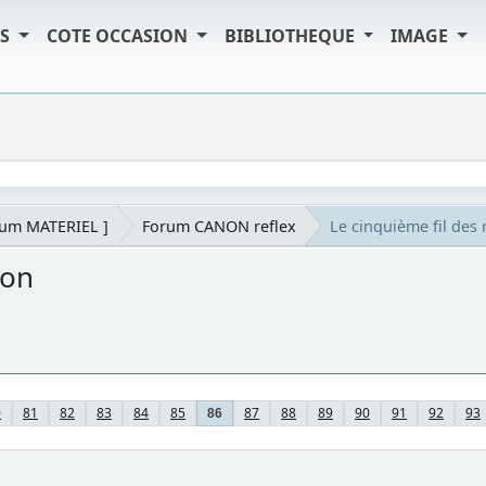
TS
COTE OCCASION
BIBLIOTHEQUE
IMAGE
rum MATERIEL ]
Forum CANON reflex
Le cinquième fil de
non
0
81
82
83
84
85
87
88
89
90
91
92
93
86