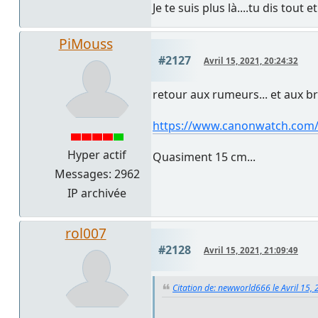
Je te suis plus là....tu dis tout e
PiMouss
#2127
Avril 15, 2021, 20:24:32
retour aux rumeurs... et aux b
https://www.canonwatch.com/c
Hyper actif
Quasiment 15 cm...
Messages: 2962
IP archivée
rol007
#2128
Avril 15, 2021, 21:09:49
Citation de: newworld666 le Avril 15,