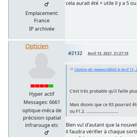
cela aurait été + utile il y a 5 o
Emplacement:
France
IP archivée
Opticien
#2132
Avril 15, 2021, 21:27:19
Citation de: newworld666 le Avril 15,
C'est très probable qu'il faille 
Hyper actif
Messages: 6661
Mais disons que ce R3 pourrait êtr
optique-méca de
ou F1.2. ..........................
précision spatial
Bien vu! d'autant que la nouve
infrarouge etc
il faudra vérifier à chaque sor