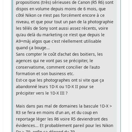
propositions (très) sérieuses de Canon (R5 R6) sont
dispos en volume depuis moins de 6 mois, que
côté Nikon ce n'est pas forcément encore à ce
niveau, et que pour tout un pan de la photographie
les télés de Sony sont aussi assez récents, voire
qu'au delà du marketing ce n'est que depuis le
A9+màj algos que c'est réellement utilisable
quand ça bouge...
Sans compter le coût d'achat des boitiers, les
agences qui ne vont pas se précipiter, le
conservatisme, comment concilier de l'auto
formation et son business etc.
Est-ce que les photographes ont si vite que ça
abandonné leurs 1D-X ou 1D-X II pour se
précipiter vers le 1D-X III ?
Mais dans pas mal de domaines la bascule 1D-X >
R3 se fera en moins d'un an, et du coup en
reportage léger les R6 voire R5 deviendront des
évidences... Et probablement pareil pour les Nikon
Dx > Z9, enfin ça dépend du Z9.