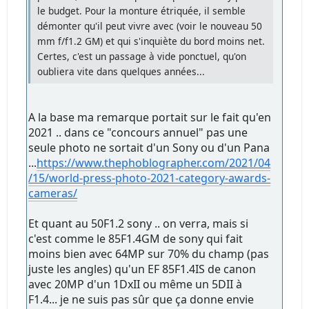
le budget. Pour la monture étriquée, il semble
démonter qu'il peut vivre avec (voir le nouveau 50
mm f/f1.2 GM) et qui s'inquiète du bord moins net.
Certes, c'est un passage à vide ponctuel, qu'on
oubliera vite dans quelques années...
A la base ma remarque portait sur le fait qu'en
2021 .. dans ce "concours annuel" pas une
seule photo ne sortait d'un Sony ou d'un Pana
...
https://www.thephoblographer.com/2021/04
/15/world-press-photo-2021-category-awards-
cameras/
Et quant au 50F1.2 sony .. on verra, mais si
c'est comme le 85F1.4GM de sony qui fait
moins bien avec 64MP sur 70% du champ (pas
juste les angles) qu'un EF 85F1.4IS de canon
avec 20MP d'un 1DxII ou même un 5DII à
F1.4... je ne suis pas sûr que ça donne envie