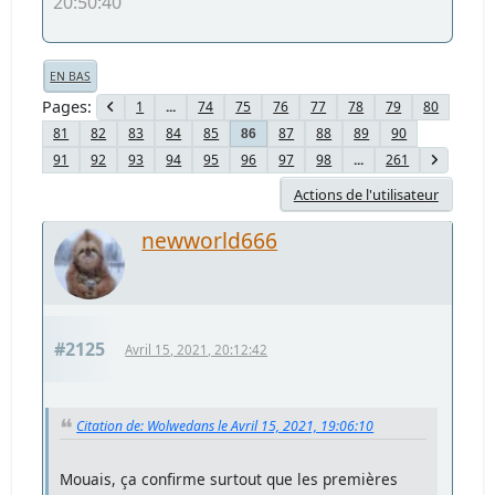
20:50:40
EN BAS
Pages
1
...
74
75
76
77
78
79
80
81
82
83
84
85
87
88
89
90
86
91
92
93
94
95
96
97
98
...
261
Actions de l'utilisateur
newworld666
#2125
Avril 15, 2021, 20:12:42
Citation de: Wolwedans le Avril 15, 2021, 19:06:10
Mouais, ça confirme surtout que les premières