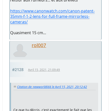
https://www.canonwatch.com/canon-patent-
35mm-f-1-2-lens-for-full-frame-mirrorless-
cameras/
Quasiment 15 cm...
rol007
#2128
Avril 15, 2021, 21:09:49
Citation de: newworld666 le Avril 15, 2021, 20:12:42
Ce que tu décris, c'est exactement le fait que les